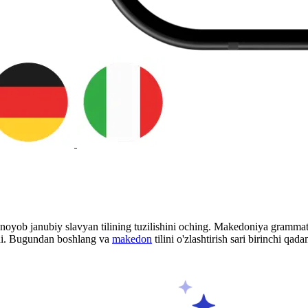
yob janubiy slavyan tilining tuzilishini oching. Makedoniya grammatik
di. Bugundan boshlang va
makedon
tilini o'zlashtirish sari birinchi qad