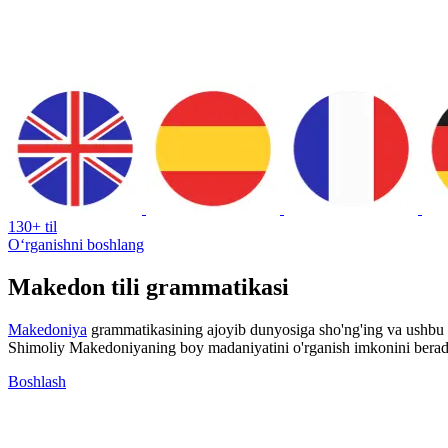
130+ til
Oʻrganishni boshlang
Makedon tili grammatikasi
Makedoniya
grammatikasining ajoyib dunyosiga sho'ng'ing va ushbu no
Shimoliy Makedoniyaning boy madaniyatini o'rganish imkonini bera
Boshlash