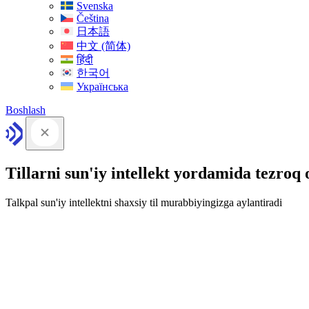
Svenska
Čeština
日本語
中文 (简体)
हिंदी
한국어
Українська
Boshlash
Tillarni sun'iy intellekt yordamida tezroq
Talkpal sun'iy intellektni shaxsiy til murabbiyingizga aylantiradi