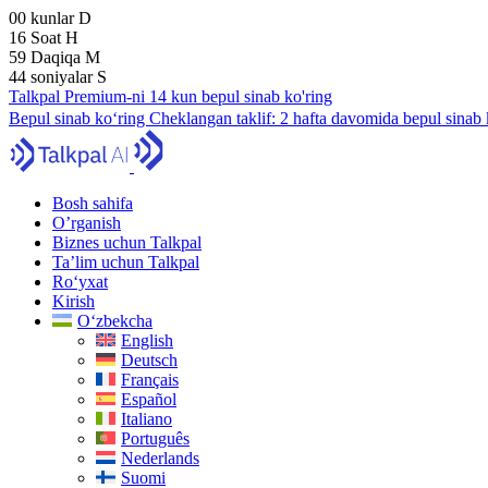
00
kunlar
D
16
Soat
H
59
Daqiqa
M
43
soniyalar
S
Talkpal Premium-ni 14 kun bepul sinab ko'ring
Bepul sinab ko‘ring
Cheklangan taklif:
2 hafta davomida bepul sinab 
Bosh sahifa
O’rganish
Biznes uchun Talkpal
Ta’lim uchun Talkpal
Ro‘yxat
Kirish
O‘zbekcha
English
Deutsch
Français
Español
Italiano
Português
Nederlands
Suomi