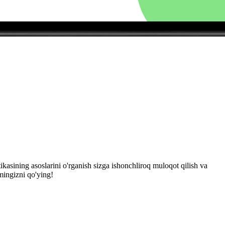
asining asoslarini o'rganish sizga ishonchliroq muloqot qilish va
amingizni qo'ying!