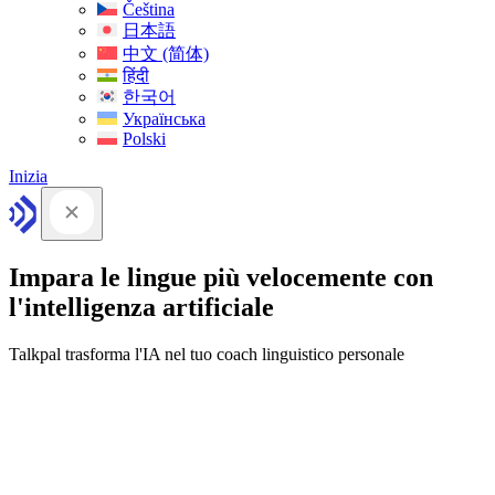
Čeština
日本語
中文 (简体)
हिंदी
한국어
Українська
Polski
Inizia
Impara le lingue più velocemente con
l'intelligenza artificiale
Talkpal trasforma l'IA nel tuo coach linguistico personale