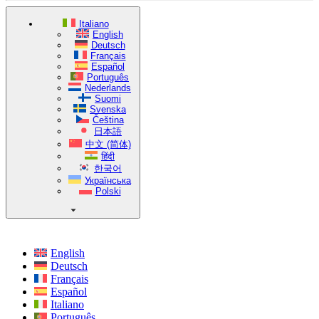
Italiano
English
Deutsch
Français
Español
Português
Nederlands
Suomi
Svenska
Čeština
日本語
中文 (简体)
हिंदी
한국어
Українська
Polski
English
Deutsch
Français
Español
Italiano
Português