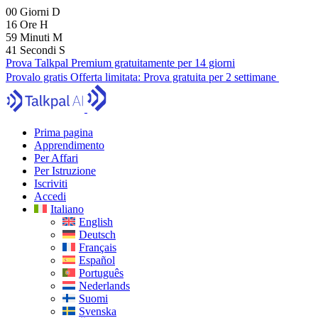
00
Giorni
D
16
Ore
H
59
Minuti
M
40
Secondi
S
Prova Talkpal Premium gratuitamente per 14 giorni
Provalo gratis
Offerta limitata:
Prova gratuita per 2 settimane
Prima pagina
Apprendimento
Per Affari
Per Istruzione
Iscriviti
Accedi
Italiano
English
Deutsch
Français
Español
Português
Nederlands
Suomi
Svenska