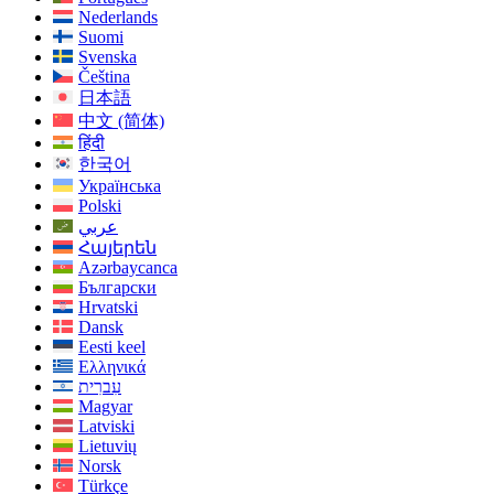
Nederlands
Suomi
Svenska
Čeština
日本語
中文 (简体)
हिंदी
한국어
Українська
Polski
عربي
Հայերեն
Azərbaycanca
Български
Hrvatski
Dansk
Eesti keel
Ελληνικά
עִברִית
Magyar
Latviski
Lietuvių
Norsk
Türkçe