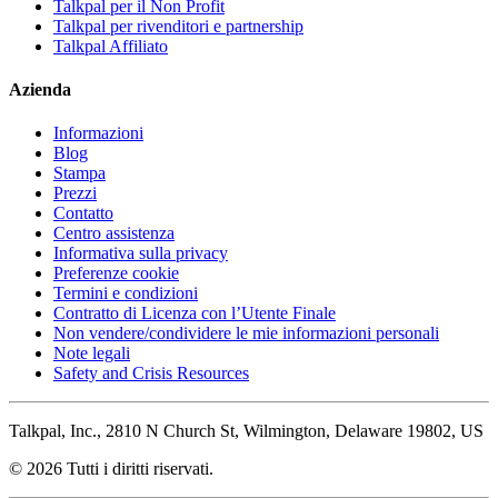
Talkpal per il Non Profit
Talkpal per rivenditori e partnership
Talkpal Affiliato
Azienda
Informazioni
Blog
Stampa
Prezzi
Contatto
Centro assistenza
Informativa sulla privacy
Preferenze cookie
Termini e condizioni
Contratto di Licenza con l’Utente Finale
Non vendere/condividere le mie informazioni personali
Note legali
Safety and Crisis Resources
Talkpal, Inc., 2810 N Church St, Wilmington, Delaware 19802, US
© 2026 Tutti i diritti riservati.