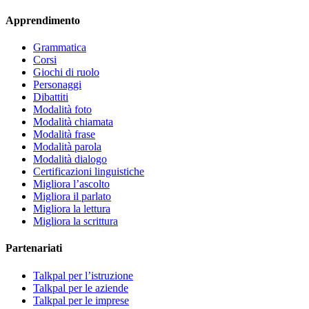
Apprendimento
Grammatica
Corsi
Giochi di ruolo
Personaggi
Dibattiti
Modalità foto
Modalità chiamata
Modalità frase
Modalità parola
Modalità dialogo
Certificazioni linguistiche
Migliora l’ascolto
Migliora il parlato
Migliora la lettura
Migliora la scrittura
Partenariati
Talkpal per l’istruzione
Talkpal per le aziende
Talkpal per le imprese