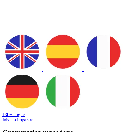
130+ lingue
Inizia a imparare