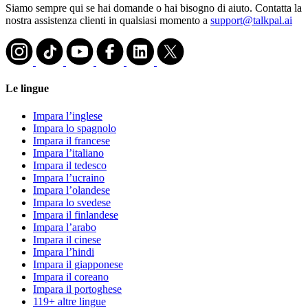
Siamo sempre qui se hai domande o hai bisogno di aiuto. Contatta la
nostra assistenza clienti in qualsiasi momento a
support@talkpal.ai
Le lingue
Impara l’inglese
Impara lo spagnolo
Impara il francese
Impara l’italiano
Impara il tedesco
Impara l’ucraino
Impara l’olandese
Impara lo svedese
Impara il finlandese
Impara l’arabo
Impara il cinese
Impara l’hindi
Impara il giapponese
Impara il coreano
Impara il portoghese
119+ altre lingue