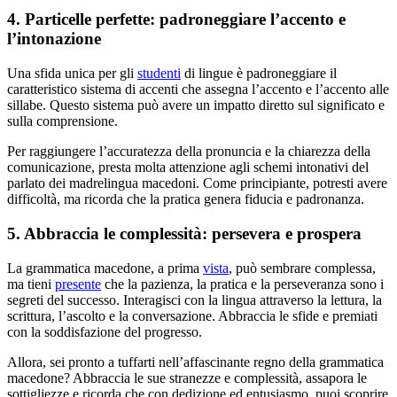
4. Particelle perfette: padroneggiare l’accento e
l’intonazione
Una sfida unica per gli
studenti
di lingue è padroneggiare il
caratteristico sistema di accenti che assegna l’accento e l’accento alle
sillabe. Questo sistema può avere un impatto diretto sul significato e
sulla comprensione.
Per raggiungere l’accuratezza della pronuncia e la chiarezza della
comunicazione, presta molta attenzione agli schemi intonativi del
parlato dei madrelingua macedoni. Come principiante, potresti avere
difficoltà, ma ricorda che la pratica genera fiducia e padronanza.
5. Abbraccia le complessità: persevera e prospera
La grammatica macedone, a prima
vista
, può sembrare complessa,
ma tieni
presente
che la pazienza, la pratica e la perseveranza sono i
segreti del successo. Interagisci con la lingua attraverso la lettura, la
scrittura, l’ascolto e la conversazione. Abbraccia le sfide e premiati
con la soddisfazione del progresso.
Allora, sei pronto a tuffarti nell’affascinante regno della grammatica
macedone? Abbraccia le sue stranezze e complessità, assapora le
sottigliezze e ricorda che con dedizione ed entusiasmo, puoi scoprire