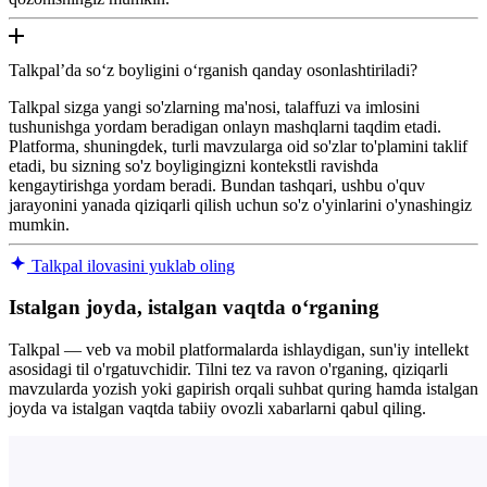
Talkpal’da so‘z boyligini o‘rganish qanday osonlashtiriladi?
Talkpal sizga yangi so'zlarning ma'nosi, talaffuzi va imlosini
tushunishga yordam beradigan onlayn mashqlarni taqdim etadi.
Platforma, shuningdek, turli mavzularga oid so'zlar to'plamini taklif
etadi, bu sizning so'z boyligingizni kontekstli ravishda
kengaytirishga yordam beradi. Bundan tashqari, ushbu o'quv
jarayonini yanada qiziqarli qilish uchun so'z o'yinlarini o'ynashingiz
mumkin.
Talkpal ilovasini yuklab oling
Istalgan joyda, istalgan vaqtda oʻrganing
Talkpal — veb va mobil platformalarda ishlaydigan, sun'iy intellekt
asosidagi til o'rgatuvchidir. Tilni tez va ravon o'rganing, qiziqarli
mavzularda yozish yoki gapirish orqali suhbat quring hamda istalgan
joyda va istalgan vaqtda tabiiy ovozli xabarlarni qabul qiling.