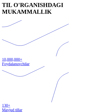
TIL O'RGANISHDAGI
MUKAMMALLIK
10,000,000+
Foydalanuvchilar
130+
Mavjud tillar