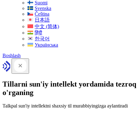
Suomi
Svenska
Čeština
日本語
中文 (简体)
हिंदी
한국어
Українська
Boshlash
Tillarni sun'iy intellekt yordamida tezroq
o'rganing
Talkpal sun'iy intellektni shaxsiy til murabbiyingizga aylantiradi