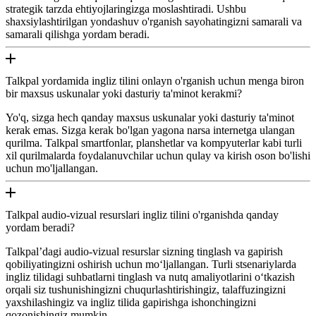
strategik tarzda ehtiyojlaringizga moslashtiradi. Ushbu
shaxsiylashtirilgan yondashuv o'rganish sayohatingizni samarali va
samarali qilishga yordam beradi.
Talkpal yordamida ingliz tilini onlayn o'rganish uchun menga biron
bir maxsus uskunalar yoki dasturiy ta'minot kerakmi?
Yo'q, sizga hech qanday maxsus uskunalar yoki dasturiy ta'minot
kerak emas. Sizga kerak bo'lgan yagona narsa internetga ulangan
qurilma. Talkpal smartfonlar, planshetlar va kompyuterlar kabi turli
xil qurilmalarda foydalanuvchilar uchun qulay va kirish oson bo'lishi
uchun mo'ljallangan.
Talkpal audio-vizual resurslari ingliz tilini o'rganishda qanday
yordam beradi?
Talkpal’dagi audio-vizual resurslar sizning tinglash va gapirish
qobiliyatingizni oshirish uchun mo‘ljallangan. Turli stsenariylarda
ingliz tilidagi suhbatlarni tinglash va nutq amaliyotlarini o‘tkazish
orqali siz tushunishingizni chuqurlashtirishingiz, talaffuzingizni
yaxshilashingiz va ingliz tilida gapirishga ishonchingizni
qozonishingiz mumkin.