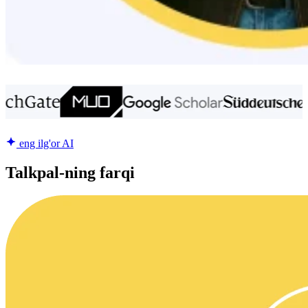
eng ilg'or AI
Talkpal-ning farqi