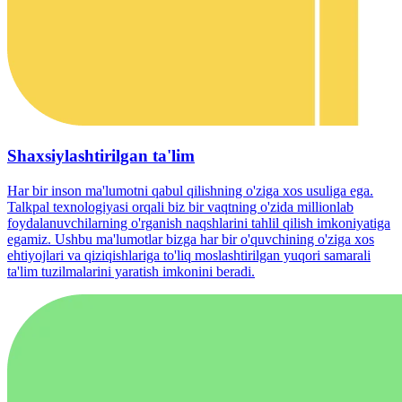
Shaxsiylashtirilgan ta'lim
Har bir inson ma'lumotni qabul qilishning o'ziga xos usuliga ega.
Talkpal texnologiyasi orqali biz bir vaqtning o'zida millionlab
foydalanuvchilarning o'rganish naqshlarini tahlil qilish imkoniyatiga
egamiz. Ushbu ma'lumotlar bizga har bir o'quvchining o'ziga xos
ehtiyojlari va qiziqishlariga to'liq moslashtirilgan yuqori samarali
ta'lim tuzilmalarini yaratish imkonini beradi.