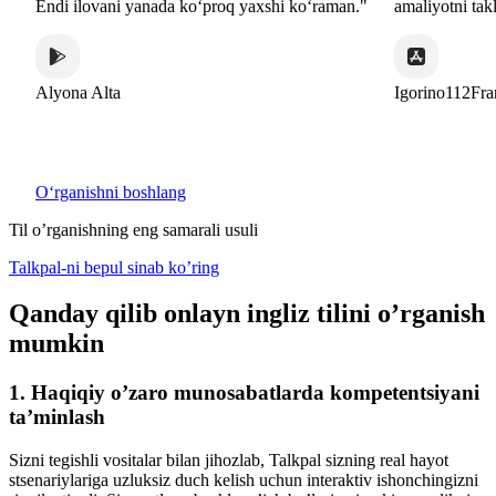
i ilovani yanada koʻproq yaxshi koʻraman."
amaliyotni taklif etadi."
ona Alta
Igorino112France
Oʻrganishni boshlang
Til o’rganishning eng samarali usuli
Talkpal-ni bepul sinab ko’ring
Qanday qilib onlayn ingliz tilini o’rganish
mumkin
1. Haqiqiy o’zaro munosabatlarda kompetentsiyani
ta’minlash
Sizni tegishli vositalar bilan jihozlab, Talkpal sizning real hayot
stsenariylariga uzluksiz duch kelish uchun interaktiv ishonchingizni