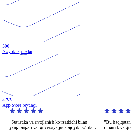
300+
Noyob tajribalar
4.7
/5
App Store reytingi
tistika va rivojlanish koʻrsatkichi bilan
"Bu haqiqatan ham ajoyi
gilangan yangi versiya juda ajoyib boʻlibdi.
dinamik va qiziqarli us