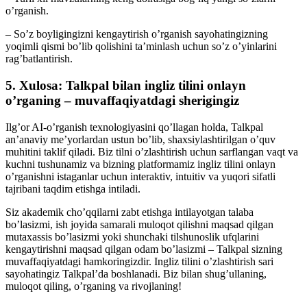
o’rganish.
– So’z boyligingizni kengaytirish o’rganish sayohatingizning
yoqimli qismi bo’lib qolishini ta’minlash uchun so’z o’yinlarini
rag’batlantirish.
5. Xulosa: Talkpal bilan ingliz tilini onlayn
o’rganing – muvaffaqiyatdagi sherigingiz
Ilg’or AI-o’rganish texnologiyasini qo’llagan holda, Talkpal
an’anaviy me’yorlardan ustun bo’lib, shaxsiylashtirilgan o’quv
muhitini taklif qiladi. Biz tilni o’zlashtirish uchun sarflangan vaqt va
kuchni tushunamiz va bizning platformamiz ingliz tilini onlayn
o’rganishni istaganlar uchun interaktiv, intuitiv va yuqori sifatli
tajribani taqdim etishga intiladi.
Siz akademik cho’qqilarni zabt etishga intilayotgan talaba
bo’lasizmi, ish joyida samarali muloqot qilishni maqsad qilgan
mutaxassis bo’lasizmi yoki shunchaki tilshunoslik ufqlarini
kengaytirishni maqsad qilgan odam bo’lasizmi – Talkpal sizning
muvaffaqiyatdagi hamkoringizdir. Ingliz tilini o’zlashtirish sari
sayohatingiz Talkpal’da boshlanadi. Biz bilan shug’ullaning,
muloqot qiling, o’rganing va rivojlaning!