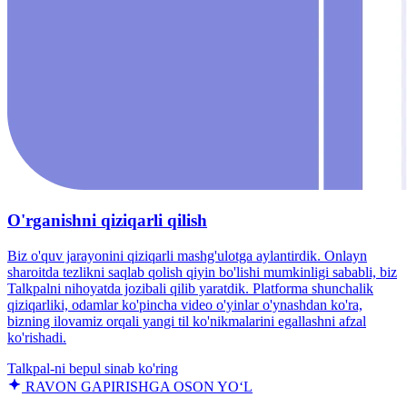
O'rganishni qiziqarli qilish
Biz o'quv jarayonini qiziqarli mashg'ulotga aylantirdik. Onlayn
sharoitda tezlikni saqlab qolish qiyin bo'lishi mumkinligi sababli, biz
Talkpalni nihoyatda jozibali qilib yaratdik. Platforma shunchalik
qiziqarliki, odamlar ko'pincha video o'yinlar o'ynashdan ko'ra,
bizning ilovamiz orqali yangi til ko'nikmalarini egallashni afzal
ko'rishadi.
Talkpal-ni bepul sinab ko'ring
RAVON GAPIRISHGA OSON YO‘L