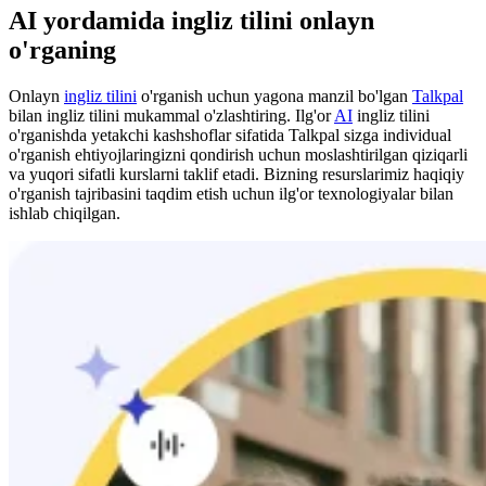
AI yordamida ingliz tilini onlayn
o'rganing
Onlayn
ingliz tilini
o'rganish uchun yagona manzil bo'lgan
Talkpal
bilan ingliz tilini mukammal o'zlashtiring. Ilg'or
AI
ingliz tilini
o'rganishda yetakchi kashshoflar sifatida Talkpal sizga individual
o'rganish ehtiyojlaringizni qondirish uchun moslashtirilgan qiziqarli
va yuqori sifatli kurslarni taklif etadi. Bizning resurslarimiz haqiqiy
o'rganish tajribasini taqdim etish uchun ilg'or texnologiyalar bilan
ishlab chiqilgan.