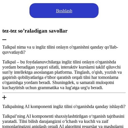
Boshlash
tez-tez so’raladigan savollar
Talkpal nima va u ingliz tilini onlayn o'rganishni qanday qo'llab-
quvvatlaydi?
Talkpal – bu foydalanuvchilarga ingliz tilini onlayn o'rganishda
yordam beradigan yuqori sifatli, interaktiv kurslarni taklif qiluvchi
sun'iy intellektga asoslangan platforma. Tinglash, o'qish, yozish va
gapirish qobiliyatlariga e'tibor qaratish orqali tilni har tomonlama
o'rganishga yordam beradi. Shuningdek, u samarali muloqotni
kuchaytirish uchun grammatika va lug'atga urg'u beradi.
Talkpalning AI komponenti ingliz tilini o'rganishda qanday ishlaydi?
Talkpal’ning AI komponenti shaxsiylashtirilgan o‘rganish tajribasini
yaratadi. Tilni bilish darajangizni oʻlchash va kuchli va zaif
tomonlaringizni aniqlash orqali AI algoritmi resurslar va mashqlarni