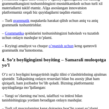
grammatikangizni tushunishingizni mustahkamlash uchun turli xil
materiallarni taklif etamiz. AIga asoslangan innovatsion
platformamiz orqali biz quyidagilarni taqdim etamiz:
– Turli
grammatik
nuqtalarda harakat qilish uchun aniq va aniq
grammatik tushuntirishlar.
–
Grammatika
qoidalarini tushunishingizni baholash va tuzatish
uchun onlayn mashqlar to’plami.
– Keyingi amaliyot va chuqur
o’rganish uchun
keng qamrovli
grammatik ma’lumotnoma.
4. So’z boyligingizni boyiting – Samarali muloqotga
yo’l
O‘z so‘z boyligini kengaytirish ingliz tilini o‘zlashtirishning ajralmas
qismidir. Talkpalning onlayn resurslari bilan bu asosiy jihat ham
qiziqarli, ham jozibador bo’lib qoladi. Bizning platformamiz
quyidagilarga mo’ljallangan:
– Yangi so’zlarning ma’nosi, talaffuzi va imlosi bilan
tanishishingizga yordam beradigan onlayn mashqlar.
– Turli xil mavzularning keng doirasiga bog’liq yangi so’zlarni