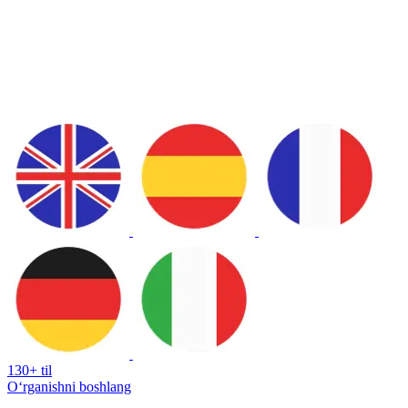
130+ til
Oʻrganishni boshlang