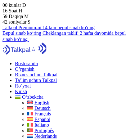
00
kunlar
D
16
Soat
H
59
Daqiqa
M
41
soniyalar
S
Talkpal Premium-ni 14 kun bepul sinab ko'ring
Bepul sinab ko‘ring
Cheklangan taklif:
2 hafta davomida bepul
sinab ko'ring
Bosh sahifa
O’rganish
Biznes uchun Talkpal
Ta’lim uchun Talkpal
Ro‘yxat
Kirish
O‘zbekcha
English
Deutsch
Français
Español
Italiano
Português
Nederlands