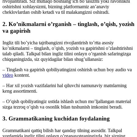
rivojlantiradi. Siz mutlaqo boshlang’ich bo’lasizmi yoki ravonlikni
oshirishni xohlaysizmi, bizning platformamiz an’anaviy
cheklovlardan oshib ketadi va til malakangizni oshiradi.
2. Ko’nikmalarni o’rganish – tinglash, o’qish, yozish
va gapirish
Ingliz tili bo’yicha tajribangizni rivojlantirish to’rtta asosiy
ko’nikmalarni – tinglash, o’qish, yozish va gapirishni o’zlashtirishni
talab qiladi. Talkpal bilan ingliz tilini onlayn o’rganish safaringizga
chiqqaningizda, siz quyidagilar bilan shug’ullanasiz:
– Tinglash va gapirish qobiliyatingizni oshirish uchun boy audio va
video
kontent.
– Har xil yozish vazifalarini hal qiluvchi namunaviy matnlarning
keng assortimenti.
– O’qish qobiliyatingiz ustida ishlash uchun mo’ljallangan material
sizga tezroq o’qish va osonlik bilan tushunish imkonini beradi.
3. Grammatikaning kuchidan foydalaning
Grammatikani qattiq bilish har qanday tilning asosidir. Talkpal
yordamida ingliz tilini onlayn o’rganayotganingizda, biz sizning