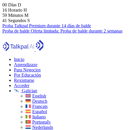
00
Días
D
16
Horario
H
59
Minutos
M
40
Segundos
S
Proba Talkpal Premium durante 14 días de balde
Proba de balde
Oferta limitada:
Proba de balde durante 2 semanas
Inicio
Aprendizaxe
Para Negocios
Por Educación
Rexistrarse
Acceder
Galician
English
Deutsch
Français
Español
Italiano
Português
Nederlands