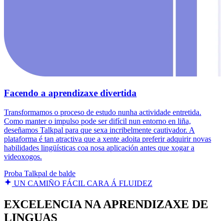
Facendo a aprendizaxe divertida
Transformamos o proceso de estudo nunha actividade entretida.
Como manter o impulso pode ser difícil nun entorno en liña,
deseñamos Talkpal para que sexa incribelmente cautivador. A
plataforma é tan atractiva que a xente adoita preferir adquirir novas
habilidades lingüísticas coa nosa aplicación antes que xogar a
videoxogos.
Proba Talkpal de balde
UN CAMIÑO FÁCIL CARA Á FLUIDEZ
EXCELENCIA NA APRENDIZAXE DE
LINGUAS