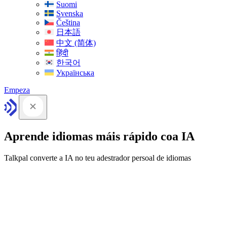
Suomi
Svenska
Čeština
日本語
中文 (简体)
हिंदी
한국어
Українська
Empeza
Aprende idiomas máis rápido coa IA
Talkpal converte a IA no teu adestrador persoal de idiomas