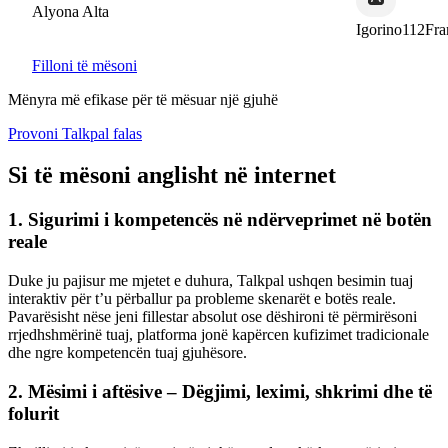
yona Alta
Igorino112France
Filloni të mësoni
Mënyra më efikase për të mësuar një gjuhë
Provoni Talkpal falas
Si të mësoni anglisht në internet
1. Sigurimi i kompetencës në ndërveprimet në botën
reale
Duke ju pajisur me mjetet e duhura, Talkpal ushqen besimin tuaj
interaktiv për t’u përballur pa probleme skenarët e botës reale.
Pavarësisht nëse jeni fillestar absolut ose dëshironi të përmirësoni
rrjedhshmërinë tuaj, platforma jonë kapërcen kufizimet tradicionale
dhe ngre kompetencën tuaj gjuhësore.
2. Mësimi i aftësive – Dëgjimi, leximi, shkrimi dhe të
folurit