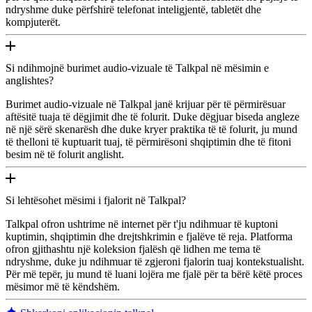
ndryshme duke përfshirë telefonat inteligjentë, tabletët dhe
kompjuterët.
Si ndihmojnë burimet audio-vizuale të Talkpal në mësimin e
anglishtes?
Burimet audio-vizuale në Talkpal janë krijuar për të përmirësuar
aftësitë tuaja të dëgjimit dhe të folurit. Duke dëgjuar biseda angleze
në një sërë skenarësh dhe duke kryer praktika të të folurit, ju mund
të thelloni të kuptuarit tuaj, të përmirësoni shqiptimin dhe të fitoni
besim në të folurit anglisht.
Si lehtësohet mësimi i fjalorit në Talkpal?
Talkpal ofron ushtrime në internet për t'ju ndihmuar të kuptoni
kuptimin, shqiptimin dhe drejtshkrimin e fjalëve të reja. Platforma
ofron gjithashtu një koleksion fjalësh që lidhen me tema të
ndryshme, duke ju ndihmuar të zgjeroni fjalorin tuaj kontekstualisht.
Për më tepër, ju mund të luani lojëra me fjalë për ta bërë këtë proces
mësimor më të këndshëm.