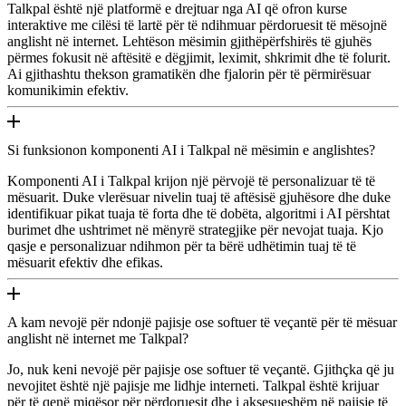
Talkpal është një platformë e drejtuar nga AI që ofron kurse
interaktive me cilësi të lartë për të ndihmuar përdoruesit të mësojnë
anglisht në internet. Lehtëson mësimin gjithëpërfshirës të gjuhës
përmes fokusit në aftësitë e dëgjimit, leximit, shkrimit dhe të folurit.
Ai gjithashtu thekson gramatikën dhe fjalorin për të përmirësuar
komunikimin efektiv.
Si funksionon komponenti AI i Talkpal në mësimin e anglishtes?
Komponenti AI i Talkpal krijon një përvojë të personalizuar të të
mësuarit. Duke vlerësuar nivelin tuaj të aftësisë gjuhësore dhe duke
identifikuar pikat tuaja të forta dhe të dobëta, algoritmi i AI përshtat
burimet dhe ushtrimet në mënyrë strategjike për nevojat tuaja. Kjo
qasje e personalizuar ndihmon për ta bërë udhëtimin tuaj të të
mësuarit efektiv dhe efikas.
A kam nevojë për ndonjë pajisje ose softuer të veçantë për të mësuar
anglisht në internet me Talkpal?
Jo, nuk keni nevojë për pajisje ose softuer të veçantë. Gjithçka që ju
nevojitet është një pajisje me lidhje interneti. Talkpal është krijuar
për të qenë miqësor për përdoruesit dhe i aksesueshëm në pajisje të