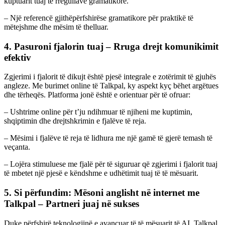
kuptuarit tuaj të rregullave gramatikore.
– Një referencë gjithëpërfshirëse gramatikore për praktikë të
mëtejshme dhe mësim të thelluar.
4. Pasuroni fjalorin tuaj – Rruga drejt komunikimit
efektiv
Zgjerimi i fjalorit të dikujt është pjesë integrale e zotërimit të gjuhës
angleze. Me burimet online të Talkpal, ky aspekt kyç bëhet argëtues
dhe tërheqës. Platforma jonë është e orientuar për të ofruar:
– Ushtrime online për t’ju ndihmuar të njiheni me kuptimin,
shqiptimin dhe drejtshkrimin e fjalëve të reja.
– Mësimi i fjalëve të reja të lidhura me një gamë të gjerë temash të
veçanta.
– Lojëra stimuluese me fjalë për të siguruar që zgjerimi i fjalorit tuaj
të mbetet një pjesë e këndshme e udhëtimit tuaj të të mësuarit.
5. Si përfundim: Mësoni anglisht në internet me
Talkpal – Partneri juaj në sukses
Duke përfshirë teknologjinë e avancuar të të mësuarit të AI, Talkpal