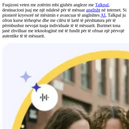
Fuqizoni veten me zotërim mbi gjuhën angleze me
Talkpal
,
destinacioni juaj me një ndalesë për të mësuar
anglisht
në internet. Si
pionierë kryesorë në mësimin e avancuar të anglishtes
AI
, Talkpal ju
ofron kurse tërheqëse dhe me cilësi të lartë të përshtatura për të
përmbushur nevojat tuaja individuale të të mësuarit. Burimet tona
janë zhvilluar me teknologjinë më të fundit për të ofruar një përvojë
autentike të të mësuarit.