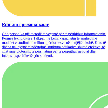
Edukim i personalizuar
Çdo person ka një metodë të veçantë për të përthithur informacionin.
Përmes teknologjisë Talkpal, ne kemi kapacitetin të analizojmë
modelet e studimit të miliona përdoruesve në të njëjtën kohë. Këto të
dhëna na lejojnë të ndërtojmë struktura edukative shumë efektive, të
cilat janë plotësisht të përshtatura për të përputhur nevojat dhe
interesat specifike të çdo studenti.