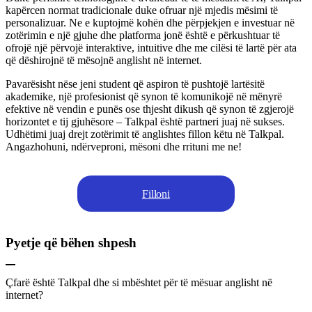
kapërcen normat tradicionale duke ofruar një mjedis mësimi të
personalizuar. Ne e kuptojmë kohën dhe përpjekjen e investuar në
zotërimin e një gjuhe dhe platforma jonë është e përkushtuar të
ofrojë një përvojë interaktive, intuitive dhe me cilësi të lartë për ata
që dëshirojnë të mësojnë anglisht në internet.
Pavarësisht nëse jeni student që aspiron të pushtojë lartësitë
akademike, një profesionist që synon të komunikojë në mënyrë
efektive në vendin e punës ose thjesht dikush që synon të zgjerojë
horizontet e tij gjuhësore – Talkpal është partneri juaj në sukses.
Udhëtimi juaj drejt zotërimit të anglishtes fillon këtu në Talkpal.
Angazhohuni, ndërveproni, mësoni dhe rrituni me ne!
Filloni
Pyetje që bëhen shpesh
Çfarë është Talkpal dhe si mbështet për të mësuar anglisht në
internet?