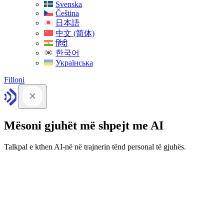
Svenska
Čeština
日本語
中文 (简体)
हिंदी
한국어
Українська
Filloni
Mësoni gjuhët më shpejt me AI
Talkpal e kthen AI-në në trajnerin tënd personal të gjuhës.