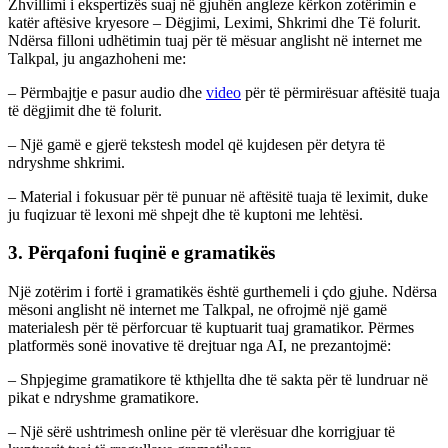
Zhvillimi i ekspertizës suaj në gjuhën angleze kërkon zotërimin e
katër aftësive kryesore – Dëgjimi, Leximi, Shkrimi dhe Të folurit.
Ndërsa filloni udhëtimin tuaj për të mësuar anglisht në internet me
Talkpal, ju angazhoheni me:
– Përmbajtje e pasur audio dhe
video
për të përmirësuar aftësitë tuaja
të dëgjimit dhe të folurit.
– Një gamë e gjerë tekstesh model që kujdesen për detyra të
ndryshme shkrimi.
– Material i fokusuar për të punuar në aftësitë tuaja të leximit, duke
ju fuqizuar të lexoni më shpejt dhe të kuptoni me lehtësi.
3. Përqafoni fuqinë e gramatikës
Një zotërim i fortë i gramatikës është gurthemeli i çdo gjuhe. Ndërsa
mësoni anglisht në internet me Talkpal, ne ofrojmë një gamë
materialesh për të përforcuar të kuptuarit tuaj gramatikor. Përmes
platformës sonë inovative të drejtuar nga AI, ne prezantojmë:
– Shpjegime gramatikore të kthjellta dhe të sakta për të lundruar në
pikat e ndryshme gramatikore.
– Një sërë ushtrimesh online për të vlerësuar dhe korrigjuar të