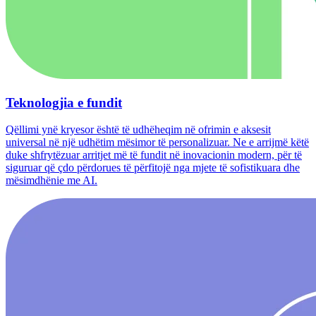
Teknologjia e fundit
Qëllimi ynë kryesor është të udhëheqim në ofrimin e aksesit
universal në një udhëtim mësimor të personalizuar. Ne e arrijmë këtë
duke shfrytëzuar arritjet më të fundit në inovacionin modern, për të
siguruar që çdo përdorues të përfitojë nga mjete të sofistikuara dhe
mësimdhënie me AI.