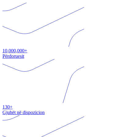
10,000,000+
Përdoruesit
130+
Gjuhët në dispozicion