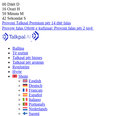
00
Ditët
D
16
Orari
H
59
Minuta
M
41
Sekondat
S
Provoni Talkpal Premium për 14 ditë falas
Provoje falas
Ofertë e kufizuar:
Provoni falas për 2 javë
Ballina
Të nxënit
Talkpal për biznes
Talkpal për arsimin
Regjistrim
Hyrje
Shqip
English
Deutsch
Français
Español
Italiano
Português
Nederlands
Suomi