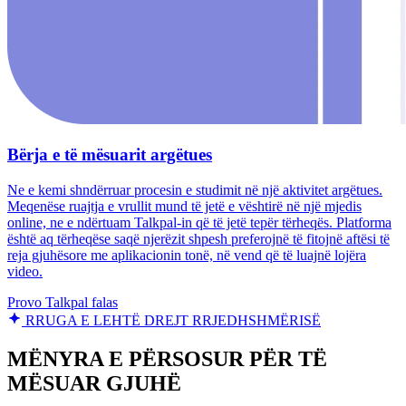
Bërja e të mësuarit argëtues
Ne e kemi shndërruar procesin e studimit në një aktivitet argëtues.
Meqenëse ruajtja e vrullit mund të jetë e vështirë në një mjedis
online, ne e ndërtuam Talkpal-in që të jetë tepër tërheqës. Platforma
është aq tërheqëse saqë njerëzit shpesh preferojnë të fitojnë aftësi të
reja gjuhësore me aplikacionin tonë, në vend që të luajnë lojëra
video.
Provo Talkpal falas
RRUGA E LEHTË DREJT RRJEDHSHMËRISË
MËNYRA E PËRSOSUR PËR TË
MËSUAR GJUHË