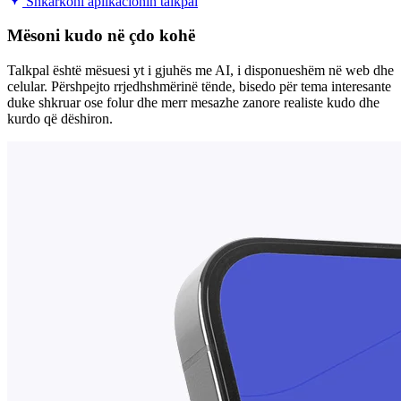
Shkarkoni aplikacionin talkpal
Mësoni kudo në çdo kohë
Talkpal është mësuesi yt i gjuhës me AI, i disponueshëm në web dhe
celular. Përshpejto rrjedhshmërinë tënde, bisedo për tema interesante
duke shkruar ose folur dhe merr mesazhe zanore realiste kudo dhe
kurdo që dëshiron.