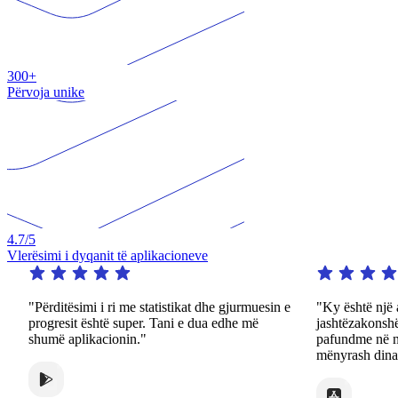
300+
Përvoja unike
4.7
/5
Vlerësimi i dyqanit të aplikacioneve
ërditësimi i ri me statistikat dhe gjurmuesin e
"Ky është një aplikaci
ogresit është super. Tani e dua edhe më
jashtëzakonshëm. Ajo 
umë aplikacionin."
pafundme në një shum
mënyrash dinamike dhe