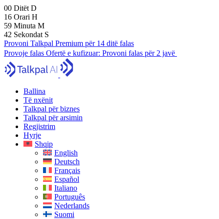
00
Ditët
D
16
Orari
H
59
Minuta
M
41
Sekondat
S
Provoni Talkpal Premium për 14 ditë falas
Provoje falas
Ofertë e kufizuar:
Provoni falas për 2 javë
Ballina
Të nxënit
Talkpal për biznes
Talkpal për arsimin
Regjistrim
Hyrje
Shqip
English
Deutsch
Français
Español
Italiano
Português
Nederlands
Suomi