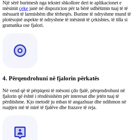
Një sërë burimesh nga tekstet shkollore deri te aplikacionet e
mësimit
çeke
janë në dispozicion për ta bërë udhëtimin tuaj të të
mësuarit të larmishëm dhe tërheqës. Burime të ndryshme mund të
plotësojnë aspekte të ndryshme të mësimit të çekishtes, të tilla si
gramatika ose fjalori.
4. Përqendrohuni në fjalorin përkatës
Në vend që të përpiqeni të mësoni çdo fjalë, përqendrohuni në
fjalorin që është i rëndësishëm për interesat dhe jetën tuaj të
përditshme. Kjo metodë ju mban të angazhuar dhe ndihmon në
ruajtjen më të mirë të fjalëve dhe frazave të reja.