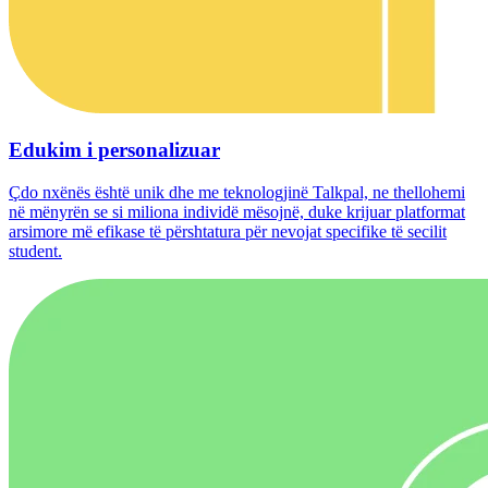
Edukim i personalizuar
Çdo nxënës është unik dhe me teknologjinë Talkpal, ne thellohemi
në mënyrën se si miliona individë mësojnë, duke krijuar platformat
arsimore më efikase të përshtatura për nevojat specifike të secilit
student.