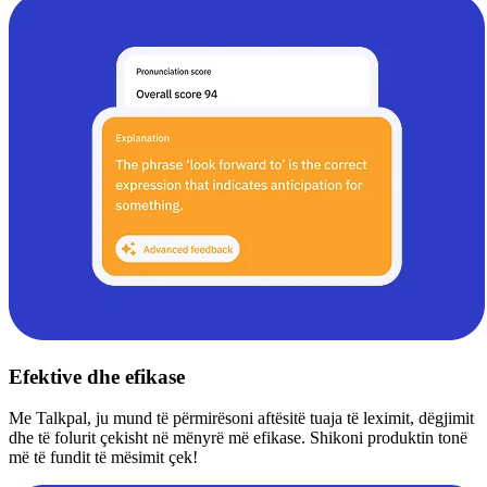
Efektive dhe efikase
Me Talkpal, ju mund të përmirësoni aftësitë tuaja të leximit, dëgjimit
dhe të folurit çekisht në mënyrë më efikase. Shikoni produktin tonë
më të fundit të mësimit çek!