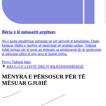
Bërja e të mësuarit argëtues
Ne e kemi shndërruar mësimin në një përvojë të këndshme. Duke
kuptuar sfidën e ruajtjes së motivimit në arsimin online, Talkpal
është krijuar për të qenë aq tërheqës sa përdoruesit do të preferonin
të mësonin aftësi të reja sesa të luajnë lojëra.
Provo Talkpal falas
RRUGA E LEHTË DREJT RRJEDHSHMËRISË
MËNYRA E PËRSOSUR PËR TË
MËSUAR GJUHË