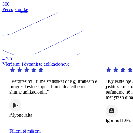
300+
Përvoja unike
4.7
/5
Vlerësimi i dyqanit të aplikacioneve
"Përditësimi i ri me statistikat dhe gjurmuesin e
"Ky është një a
progresit është super. Tani e dua edhe më
jashtëzakonshë
shumë aplikacionin."
pafundme në n
mënyrash dina
Alyona Alta
Igorino112Fra
Filloni të mësoni