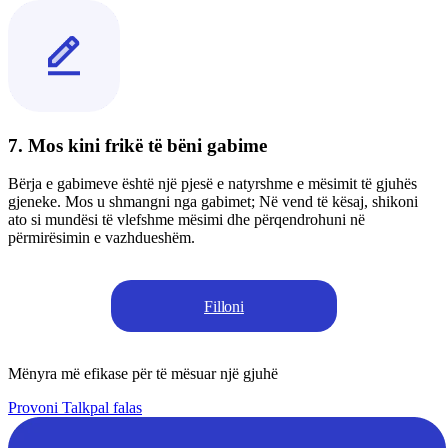
7. Mos kini frikë të bëni gabime
Bërja e gabimeve është një pjesë e natyrshme e mësimit të gjuhës
gjeneke. Mos u shmangni nga gabimet; Në vend të kësaj, shikoni
ato si mundësi të vlefshme mësimi dhe përqendrohuni në
përmirësimin e vazhdueshëm.
Filloni
Mënyra më efikase për të mësuar një gjuhë
Provoni Talkpal falas