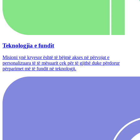
Teknologjia e fundit
Misioni ynë kryesor është të bëjmë akses në përvojat e
personalizuara të të mësuarit çek për të gjithë duke përdorur
përparimet më të fundit në teknologji.