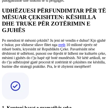
palogjikshme dhe shikoni se si përgjigjet.
UDHËZUESI PËRFUNDIMTAR PËR TË
MËSUAR ÇEKISHTEN: KËSHILLA
DHE TRUKE PËR ZOTËRIMIN E
GJUHËS
Po mendoni të mësoni çekisht? Ju jeni në vendin e duhur! Kjo gjuhë
e bukur, por sfiduese sllave flitet nga
rreth
10 milionë njerëz në
mbarë botën, kryesisht në Republikën Çeke. Pavarësisht nëse
dëshironi të udhëtoni, punoni ose thjesht të lidheni me kulturën çeke,
mësimi i gjuhës do t’ju hapë një botë mundësish. Në këtë artikull, ne
do t’ju udhëzojmë gjatë procesit të zotërimit të çekishtes me këshilla,
burime dhe strategji praktike. Pra, le të zhytemi menjëherë!
1. Kuptoni bazat e gramatikës çeke