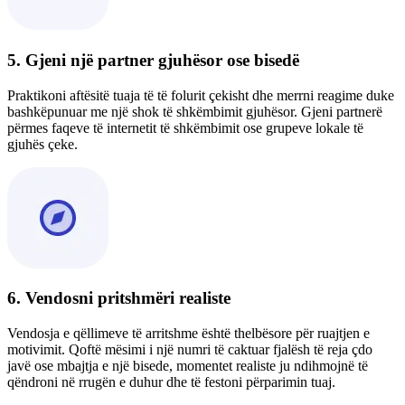
5. Gjeni një partner gjuhësor ose bisedë
Praktikoni aftësitë tuaja të të folurit çekisht dhe merrni reagime duke
bashkëpunuar me një shok të shkëmbimit gjuhësor. Gjeni partnerë
përmes faqeve të internetit të shkëmbimit ose grupeve lokale të
gjuhës çeke.
6. Vendosni pritshmëri realiste
Vendosja e qëllimeve të arritshme është thelbësore për ruajtjen e
motivimit. Qoftë mësimi i një numri të caktuar fjalësh të reja çdo
javë ose mbajtja e një bisede, momentet realiste ju ndihmojnë të
qëndroni në rrugën e duhur dhe të festoni përparimin tuaj.