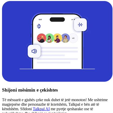
Shijoni mësimin e çekishtes
Të mësuarit e gjuhës çeke nuk duhet të jetë monoton! Me ushtrime
magjepsëse dhe personazhe të lezetshëm, Talkpal e bën atë të
këndshëm. Sfidoni
Talkpal AI
me pyetje qesharake ose të