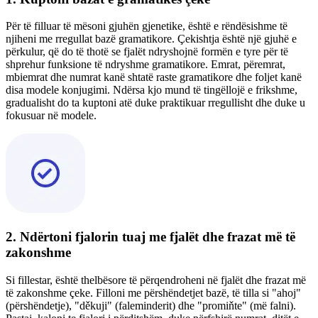
Për të filluar të mësoni gjuhën gjenetike, është e rëndësishme të
njiheni me rregullat bazë gramatikore. Çekishtja është një gjuhë e
përkulur, që do të thotë se fjalët ndryshojnë formën e tyre për të
shprehur funksione të ndryshme gramatikore. Emrat, përemrat,
mbiemrat dhe numrat kanë shtatë raste gramatikore dhe foljet kanë
disa modele konjugimi. Ndërsa kjo mund të tingëllojë e frikshme,
gradualisht do ta kuptoni atë duke praktikuar rregullisht dhe duke u
fokusuar në modele.
2. Ndërtoni fjalorin tuaj me fjalët dhe frazat më të
zakonshme
Si fillestar, është thelbësore të përqendroheni në fjalët dhe frazat më
të zakonshme çeke. Filloni me përshëndetjet bazë, të tilla si "ahoj"
(përshëndetje), "děkuji" (faleminderit) dhe "promiňte" (më falni).