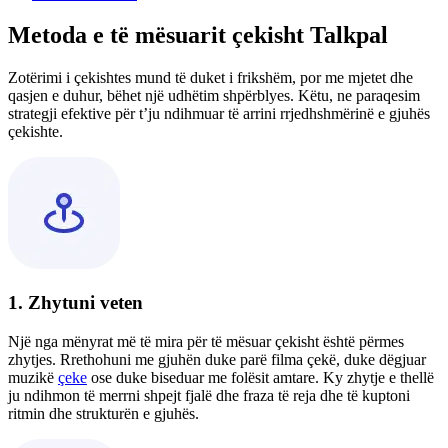
Metoda e të mësuarit çekisht Talkpal
Zotërimi i çekishtes mund të duket i frikshëm, por me mjetet dhe
qasjen e duhur, bëhet një udhëtim shpërblyes. Këtu, ne paraqesim
strategji efektive për t’ju ndihmuar të arrini rrjedhshmërinë e gjuhës
çekishte.
1. Zhytuni veten
Një nga mënyrat më të mira për të mësuar çekisht është përmes
zhytjes. Rrethohuni me gjuhën duke parë filma çekë, duke dëgjuar
muzikë
çeke
ose duke biseduar me folësit amtare. Ky zhytje e thellë
ju ndihmon të merrni shpejt fjalë dhe fraza të reja dhe të kuptoni
ritmin dhe strukturën e gjuhës.