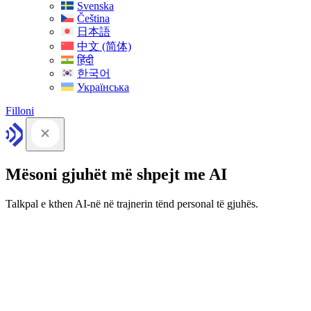
Svenska
Čeština
日本語
中文 (简体)
हिंदी
한국어
Українська
Filloni
Mësoni gjuhët më shpejt me AI
Talkpal e kthen AI-në në trajnerin tënd personal të gjuhës.