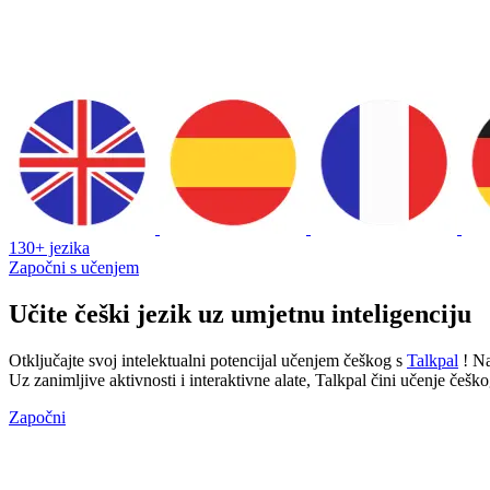
130+ jezika
Započni s učenjem
Učite češki jezik uz umjetnu inteligenciju
Otključajte svoj intelektualni potencijal učenjem češkog s
Talkpal
! Na
Uz zanimljive aktivnosti i interaktivne alate, Talkpal čini učenje č
Započni