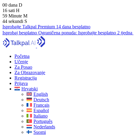
00
dana
D
16
sati
H
59
Minute
M
43
sekundi
S
Isprobajte Talkpal Premium 14 dana besplatno
Isprobaj besplatno
Ograničena ponuda:
Isprobajte besplatno 2 tjedna
Početna
Učenje
Za Posao
Za Obrazovanje
Registracija
Prijava
Hrvatski
English
Deutsch
Français
Español
Italiano
Português
Nederlands
Suomi