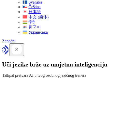
Svenska
Čeština
日本語
中文 (简体)
हिंदी
한국어
Українська
Započni
Uči jezike brže uz umjetnu inteligenciju
Talkpal pretvara AI u tvog osobnog jezičnog trenera