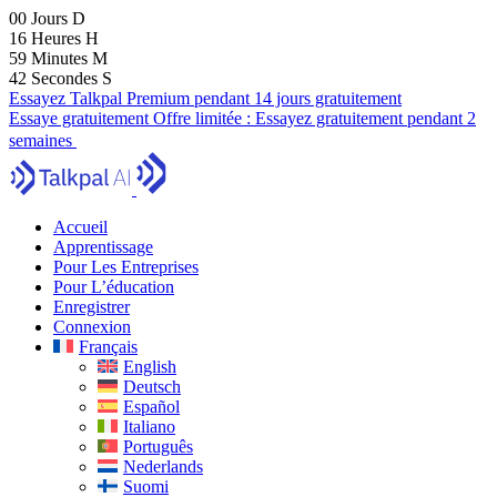
00
Jours
D
16
Heures
H
59
Minutes
M
41
Secondes
S
Essayez Talkpal Premium pendant 14 jours gratuitement
Essaye gratuitement
Offre limitée :
Essayez gratuitement pendant 2
semaines
Accueil
Apprentissage
Pour Les Entreprises
Pour L’éducation
Enregistrer
Connexion
Français
English
Deutsch
Español
Italiano
Português
Nederlands
Suomi