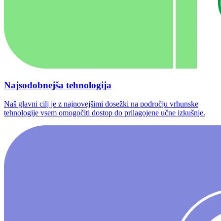
Najsodobnejša tehnologija
Naš glavni cilj je z najnovejšimi dosežki na področju vrhunske
tehnologije vsem omogočiti dostop do prilagojene učne izkušnje.