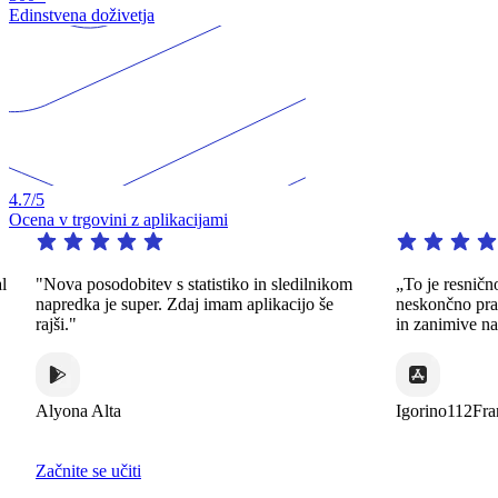
Edinstvena doživetja
4.7
/5
Ocena v trgovini z aplikacijami
"Nova posodobitev s statistiko in sledilnikom
„To je resničn
napredka je super. Zdaj imam aplikacijo še
neskončno praks
rajši."
in zanimive nač
Alyona Alta
Igorino112Fran
Začnite se učiti