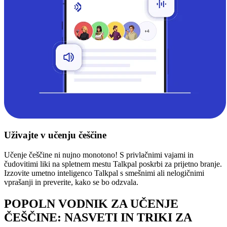
Uživajte v učenju češčine
Učenje češčine ni nujno monotono! S privlačnimi vajami in
čudovitimi liki na spletnem mestu Talkpal poskrbi za prijetno branje.
Izzovite umetno inteligenco Talkpal s smešnimi ali nelogičnimi
vprašanji in preverite, kako se bo odzvala.
POPOLN VODNIK ZA UČENJE
ČEŠČINE: NASVETI IN TRIKI ZA