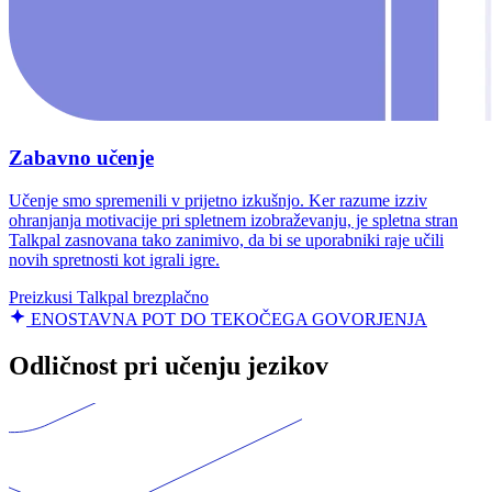
Zabavno učenje
Učenje smo spremenili v prijetno izkušnjo. Ker razume izziv
ohranjanja motivacije pri spletnem izobraževanju, je spletna stran
Talkpal zasnovana tako zanimivo, da bi se uporabniki raje učili
novih spretnosti kot igrali igre.
Preizkusi Talkpal brezplačno
ENOSTAVNA POT DO TEKOČEGA GOVORJENJA
Odličnost pri učenju jezikov