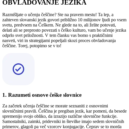
OBVLADOVANJE JEZIKA
Razmišljate o učenju češčine? Ste na pravem mestu! Ta lep, a
zahteven slovanski jezik govori približno 10 milijonov ljudi po vsem
svetu, predvsem na Češkem. Ne glede na to, ali želite potovati,
delati ali se preprosto povezati s češko kulturo, vam bo učenje jezika
odprlo svet priložnosti. V tem članku vas bomo s praktičnimi
nasveti, viri in strategijami popeljali skozi proces obvladovanja
češčine. Torej, potopimo se v to!
1. Razumeti osnove češke slovnice
Za začetek učenja češčine se morate seznaniti z osnovnimi
slovničnimi pravili. Češčina je pregiban jezik, kar pomeni, da besede
spremenijo svojo obliko, da izrazijo različne slovnične funkcije.
Samostalniki, zaimki, pridevniki in številke imajo sedem slovničnih
primerov, glagoli pa več vzorcev konjugacije. Čeprav se to morda