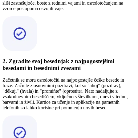
sliši zastrašujoče, boste z rednimi vajami in osredotočanjem na
vzorce postopoma osvojili vaje.
2. Zgradite svoj besednjak z najpogostejšimi
besedami in besednimi zvezami
Začetnik se mora osredotočiti na najpogostejše češke besede in
fraze. Začnite z osnovnimi pozdravi, kot so "ahoj" (pozdrav),
"děkuji" (hvala) in "promiňte" (oprostite). Nato nadaljujte z
vsakodnevnim besediščem, vključno s številkami, dnevi v tednu,
barvami in živili. Kartice za učenje in aplikacije na pametnih
telefonih so lahko koristne pri pomnjenju novih besed.