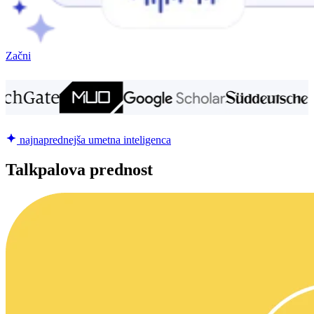
Začni
najnaprednejša umetna inteligenca
Talkpalova prednost