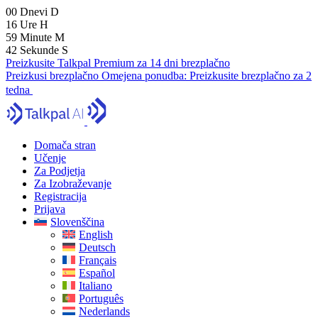
00
Dnevi
D
16
Ure
H
59
Minute
M
41
Sekunde
S
Preizkusite Talkpal Premium za 14 dni brezplačno
Preizkusi brezplačno
Omejena ponudba:
Preizkusite brezplačno za 2
tedna
Domača stran
Učenje
Za Podjetja
Za Izobraževanje
Registracija
Prijava
Slovenščina
English
Deutsch
Français
Español
Italiano
Português
Nederlands