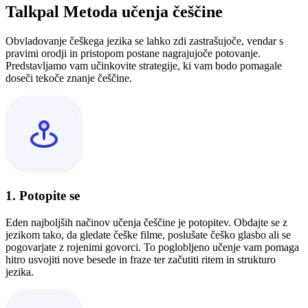
Talkpal Metoda učenja češčine
Obvladovanje češkega jezika se lahko zdi zastrašujoče, vendar s
pravimi orodji in pristopom postane nagrajujoče potovanje.
Predstavljamo vam učinkovite strategije, ki vam bodo pomagale
doseči tekoče znanje češčine.
1. Potopite se
Eden najboljših načinov učenja češčine je potopitev. Obdajte se z
jezikom tako, da gledate češke filme, poslušate češko glasbo ali se
pogovarjate z rojenimi govorci. To poglobljeno učenje vam pomaga
hitro usvojiti nove besede in fraze ter začutiti ritem in strukturo
jezika.