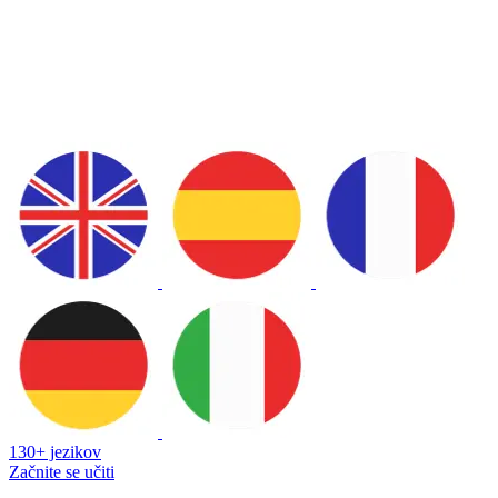
130+ jezikov
Začnite se učiti