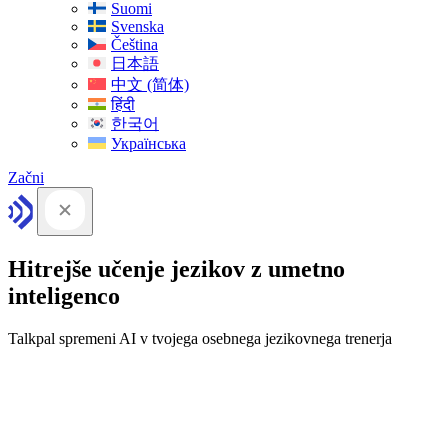
Suomi
Svenska
Čeština
日本語
中文 (简体)
हिंदी
한국어
Українська
Začni
Hitrejše učenje jezikov z umetno
inteligenco
Talkpal spremeni AI v tvojega osebnega jezikovnega trenerja