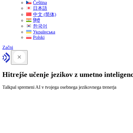
Čeština
日本語
中文 (简体)
हिंदी
한국어
Українська
Polski
Začni
Hitrejše učenje jezikov z umetno inteligen
Talkpal spremeni AI v tvojega osebnega jezikovnega trenerja