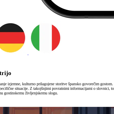
trijo
anje izjemne, kulturno prilagojene storitve špansko govorečim gostom. T
pecifične situacije. Z takojšnjimi povratnimi informacijami o slovnici, 
emu gostinskemu življenjskemu slogu.