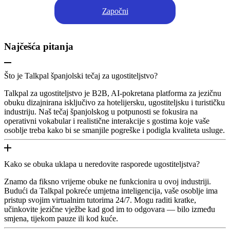
Započni
Najčešća pitanja
Što je Talkpal španjolski tečaj za ugostiteljstvo?
Talkpal za ugostiteljstvo je B2B, AI-pokretana platforma za jezičnu
obuku dizajnirana isključivo za hotelijersku, ugostiteljsku i turističku
industriju. Naš tečaj španjolskog u potpunosti se fokusira na
operativni vokabular i realistične interakcije s gostima koje vaše
osoblje treba kako bi se smanjile pogreške i podigla kvaliteta usluge.
Kako se obuka uklapa u neredovite rasporede ugostiteljstva?
Znamo da fiksno vrijeme obuke ne funkcionira u ovoj industriji.
Budući da Talkpal pokreće umjetna inteligencija, vaše osoblje ima
pristup svojim virtualnim tutorima 24/7. Mogu raditi kratke,
učinkovite jezične vježbe kad god im to odgovara — bilo između
smjena, tijekom pauze ili kod kuće.