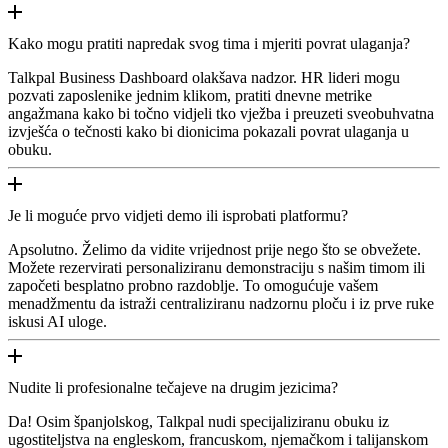
Kako mogu pratiti napredak svog tima i mjeriti povrat ulaganja?
Talkpal Business Dashboard olakšava nadzor. HR lideri mogu
pozvati zaposlenike jednim klikom, pratiti dnevne metrike
angažmana kako bi točno vidjeli tko vježba i preuzeti sveobuhvatna
izvješća o tečnosti kako bi dionicima pokazali povrat ulaganja u
obuku.
Je li moguće prvo vidjeti demo ili isprobati platformu?
Apsolutno. Želimo da vidite vrijednost prije nego što se obvežete.
Možete rezervirati personaliziranu demonstraciju s našim timom ili
započeti besplatno probno razdoblje. To omogućuje vašem
menadžmentu da istraži centraliziranu nadzornu ploču i iz prve ruke
iskusi AI uloge.
Nudite li profesionalne tečajeve na drugim jezicima?
Da! Osim španjolskog, Talkpal nudi specijaliziranu obuku iz
ugostiteljstva na engleskom, francuskom, njemačkom i talijanskom