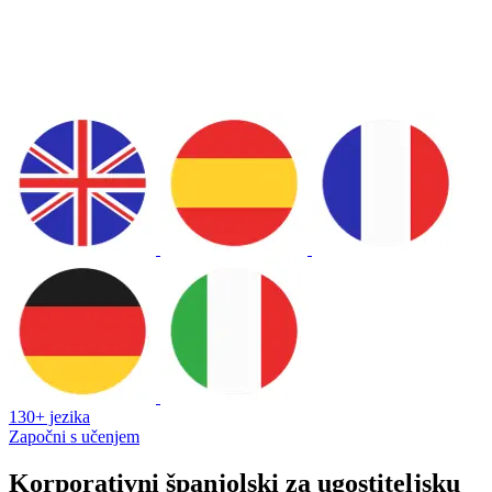
130+ jezika
Započni s učenjem
Korporativni španjolski za ugostiteljsku