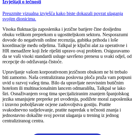
Izvještaji o tečnosti
Preuzmite vizualna izvješća kako biste dokazali povrat ulaganja
svojim dionicima.
Visoka fluktuacija zaposlenika i jezične barijere čine dosljednu
obuku velikom preprekom u ugostiteljskom sektoru. Nesporazumi
dovode do negativnih online recenzija, gubitka prihoda i loše
koordinacije među odjelima. Talkpal je ključni alat za operativne i
HR menadžere koji žele riješiti upravo ovaj problem. Osiguravamo
da se vaši visoki standardi usluge savršeno prenesu u svaki odjel, od
recepcije do održavanja čistoće.
Upravljanje vašom korporativnom jezičnom obukom ne bi trebalo
biti zamorno. Naša centralizirana poslovna ploča pruža vam potpuni
uvid u razvoj vašeg tima. Bilo da upravljate neovisnim butičnim
hotelom ili multinacionalnim lancem odmarališta, Talkpal se lako
širi. Osnaživanjem svog tima specijaliziranim znanjem španjolskog
jezika smanjujete prepreke pri uvođenju, podižete moral zaposlenika
i izravno poboljšavate ocjene zadovoljstva gostiju. Pratite
svakodnevno sudjelovanje, pratite napredak u tečnosti znanja i
jednostavno dokažite svoj povrat ulaganja u trening iz jednog
centraliziranog centra.