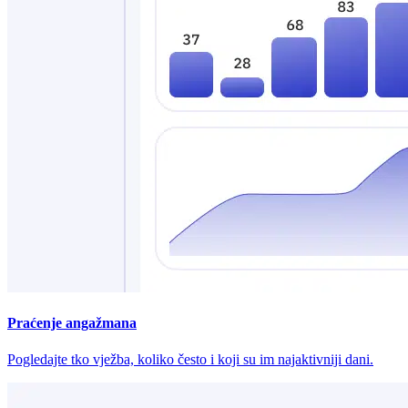
Praćenje angažmana
Pogledajte tko vježba, koliko često i koji su im najaktivniji dani.