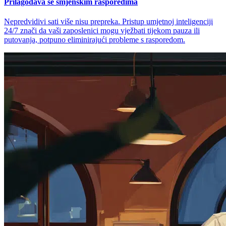
Prilagođava se smjenskim rasporedima
Nepredvidivi sati više nisu prepreka. Pristup umjetnoj inteligenciji
24/7 znači da vaši zaposlenici mogu vježbati tijekom pauza ili
putovanja, potpuno eliminirajući probleme s rasporedom.