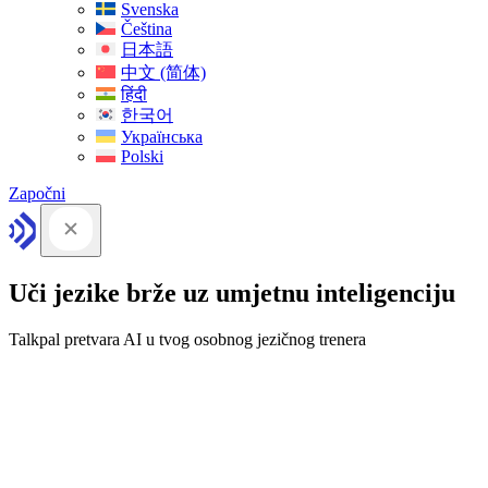
Svenska
Čeština
日本語
中文 (简体)
हिंदी
한국어
Українська
Polski
Započni
Uči jezike brže uz umjetnu inteligenciju
Talkpal pretvara AI u tvog osobnog jezičnog trenera