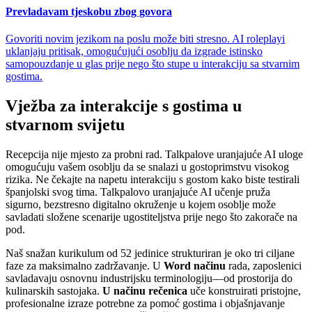
Prevladavam tjeskobu zbog govora
Govoriti novim jezikom na poslu može biti stresno. AI roleplayi
uklanjaju pritisak, omogućujući osoblju da izgrade istinsko
samopouzdanje u glas prije nego što stupe u interakciju sa stvarnim
gostima.
Vježba za interakcije s gostima u
stvarnom svijetu
Recepcija nije mjesto za probni rad. Talkpalove uranjajuće AI uloge
omogućuju vašem osoblju da se snalazi u gostoprimstvu visokog
rizika. Ne čekajte na napetu interakciju s gostom kako biste testirali
španjolski svog tima. Talkpalovo uranjajuće AI učenje pruža
sigurno, bezstresno digitalno okruženje u kojem osoblje može
savladati složene scenarije ugostiteljstva prije nego što zakorače na
pod.
Naš snažan kurikulum od 52 jedinice strukturiran je oko tri ciljane
faze za maksimalno zadržavanje. U
Word načinu
rada, zaposlenici
savladavaju osnovnu industrijsku terminologiju—od prostorija do
kulinarskih sastojaka.
U načinu rečenica
uče konstruirati pristojne,
profesionalne izraze potrebne za pomoć gostima i objašnjavanje