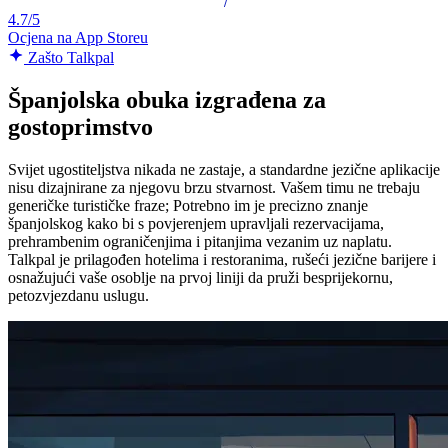
4.7/5
Ocjena na App Storeu
Zašto Talkpal
Španjolska obuka izgrađena za
gostoprimstvo
Svijet ugostiteljstva nikada ne zastaje, a standardne jezične aplikacije
nisu dizajnirane za njegovu brzu stvarnost. Vašem timu ne trebaju
generičke turističke fraze; Potrebno im je precizno znanje
španjolskog kako bi s povjerenjem upravljali rezervacijama,
prehrambenim ograničenjima i pitanjima vezanim uz naplatu.
Talkpal je prilagođen hotelima i restoranima, rušeći jezične barijere i
osnažujući vaše osoblje na prvoj liniji da pruži besprijekornu,
petozvjezdanu uslugu.