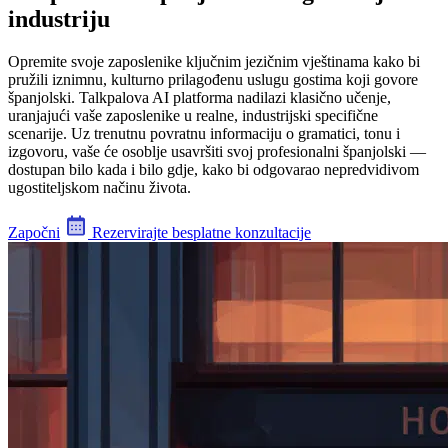
industriju
Opremite svoje zaposlenike ključnim jezičnim vještinama kako bi
pružili iznimnu, kulturno prilagođenu uslugu gostima koji govore
španjolski. Talkpalova AI platforma nadilazi klasično učenje,
uranjajući vaše zaposlenike u realne, industrijski specifične
scenarije. Uz trenutnu povratnu informaciju o gramatici, tonu i
izgovoru, vaše će osoblje usavršiti svoj profesionalni španjolski —
dostupan bilo kada i bilo gdje, kako bi odgovarao nepredvidivom
ugostiteljskom načinu života.
Započni
Rezervirajte besplatne konzultacije