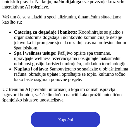
hotelskih pravila. Na kraju,
način dijaloga
sve povezuje kroz vrlo
interaktivne AI roleplaye.
Vaš tim će se snalaziti u specijaliziranim, dinamičnim situacijama
kao što su:
Catering za događaje i bankete:
Koordinirajte se glatko s
organizatorima događaja i učinkovito komunicirajte detalje
jelovnika ili promjene sjedala u zadnji čas na profesionalnom
španjolskom.
Spa i wellness usluge:
Pažljivo opišite spa tretmane,
upravljajte wellness rezervacijama i osigurajte maksimalnu
udobnost gostiju koristeći umirujuću, prikladnu terminologiju.
Naplata i odjava:
Samouvjereno se snalazite u objašnjenjima
računa, obrađujte uplate i oproštajite se toplo, kulturno točno
kako biste osigurali ponovne posjete.
Uz trenutnu AI povratnu informaciju koja im odmah ispravlja
izgovor i bonton, vaš će tim točno naučiti kako pružiti autentično
španjolsko iskustvo ugostiteljstva.
Započni