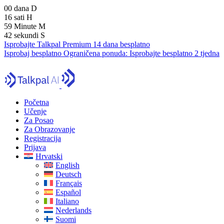
00
dana
D
16
sati
H
59
Minute
M
41
sekundi
S
Isprobajte Talkpal Premium 14 dana besplatno
Isprobaj besplatno
Ograničena ponuda:
Isprobajte besplatno 2 tjedna
Početna
Učenje
Za Posao
Za Obrazovanje
Registracija
Prijava
Hrvatski
English
Deutsch
Français
Español
Italiano
Nederlands
Suomi