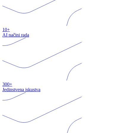
10+
AI načini rada
300+
Jedinstvena iskustva