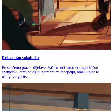
Relevantan vokabular
Preskačemo prazne dijelove. Vaš tim uči samo vrlo specifičnu
španjolsku terminologiju potrebnu za recepciju, hranu i piće te
usluge za goste.