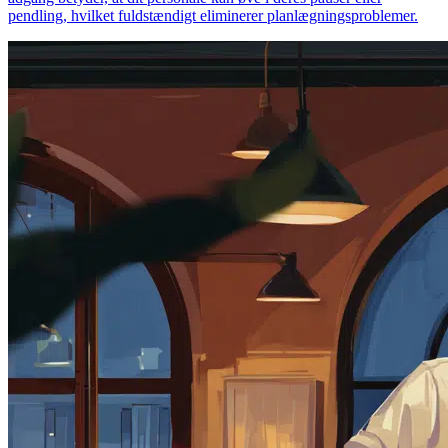
pendling, hvilket fuldstændigt eliminerer planlægningsproblemer.