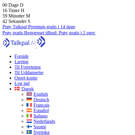
00
Dage
D
16
Timer
H
59
Minutter
M
41
Sekunder
S
Prøv Talkpal Premium gratis i 14 dage
Prøv gratis
Begrænset tilbud:
Prøv gratis i 2 uger
Forside
Læring
Til Forretning
Til Uddannelse
Opret konto
Log ind
Dansk
English
Deutsch
Français
Español
Italiano
Nederlands
Suomi
Svenska