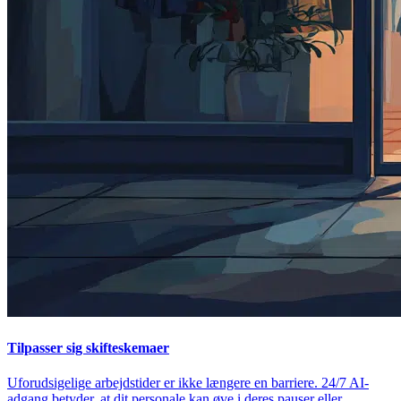
Tilpasser sig skifteskemaer
Uforudsigelige arbejdstider er ikke længere en barriere. 24/7 AI-
adgang betyder, at dit personale kan øve i deres pauser eller