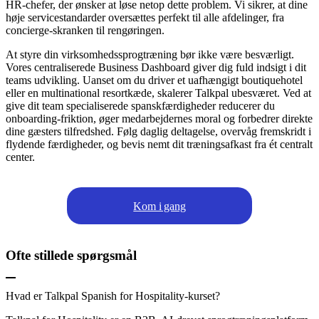
HR-chefer, der ønsker at løse netop dette problem. Vi sikrer, at dine
høje servicestandarder oversættes perfekt til alle afdelinger, fra
concierge-skranken til rengøringen.
At styre din virksomhedssprogtræning bør ikke være besværligt.
Vores centraliserede Business Dashboard giver dig fuld indsigt i dit
teams udvikling. Uanset om du driver et uafhængigt boutiquehotel
eller en multinational resortkæde, skalerer Talkpal ubesværet. Ved at
give dit team specialiserede spanskfærdigheder reducerer du
onboarding-friktion, øger medarbejdernes moral og forbedrer direkte
dine gæsters tilfredshed. Følg daglig deltagelse, overvåg fremskridt i
flydende færdigheder, og bevis nemt dit træningsafkast fra ét centralt
center.
Kom i gang
Ofte stillede spørgsmål
Hvad er Talkpal Spanish for Hospitality-kurset?