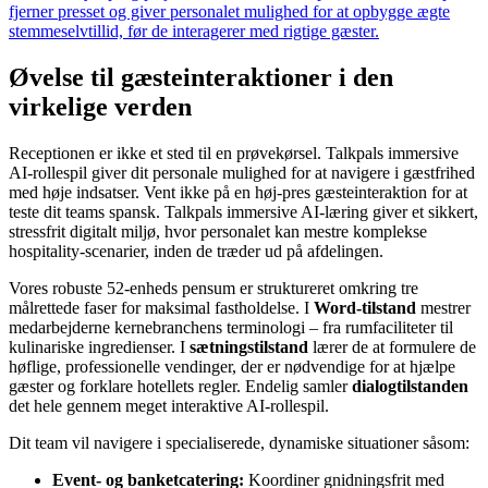
fjerner presset og giver personalet mulighed for at opbygge ægte
stemmeselvtillid, før de interagerer med rigtige gæster.
Øvelse til gæsteinteraktioner i den
virkelige verden
Receptionen er ikke et sted til en prøvekørsel. Talkpals immersive
AI-rollespil giver dit personale mulighed for at navigere i gæstfrihed
med høje indsatser. Vent ikke på en høj-pres gæsteinteraktion for at
teste dit teams spansk. Talkpals immersive AI-læring giver et sikkert,
stressfrit digitalt miljø, hvor personalet kan mestre komplekse
hospitality-scenarier, inden de træder ud på afdelingen.
Vores robuste 52-enheds pensum er struktureret omkring tre
målrettede faser for maksimal fastholdelse. I
Word-tilstand
mestrer
medarbejderne kernebranchens terminologi – fra rumfaciliteter til
kulinariske ingredienser. I
sætningstilstand
lærer de at formulere de
høflige, professionelle vendinger, der er nødvendige for at hjælpe
gæster og forklare hotellets regler. Endelig samler
dialogtilstanden
det hele gennem meget interaktive AI-rollespil.
Dit team vil navigere i specialiserede, dynamiske situationer såsom:
Event- og banketcatering:
Koordiner gnidningsfrit med