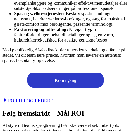
eventplanlæggere og kommuniker effektivt menudetaljer eller
sidste-øjebliks pladsændringer på professionelt spansk.
Spa- og wellnesstjenester:
Beskriv spa-behandlinger
nænsomt, håndter wellness-bookinger, og sørg for maksimal
gæstekomfort med beroligende, passende terminologi.
Fakturering og udbetaling:
Naviger trygt i
fakturaforklaringer, behandl betalinger og sig en varm,
kulturelt korrekt afsked for at sikre gentagne besøg.
Med øjeblikkelig AI-feedback, der retter deres udtale og etikette på
stedet, vil dit team lære præcis, hvordan man leverer en autentisk
spansk hospitality-oplevelse.
Kom i gang
FOR HR OG LEDERE
Følg fremskridt – Mål ROI
At styre dit teams sprogtræning bør ikke være et sekundært job.
Vores centraliserede forretningsdashboard giver dig fuld oversigt