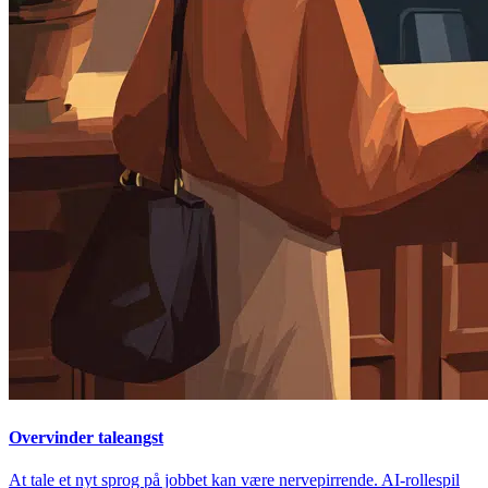
Overvinder taleangst
At tale et nyt sprog på jobbet kan være nervepirrende. AI-rollespil