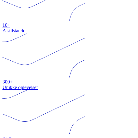
10+
AI-tilstande
300+
Unikke oplevelser