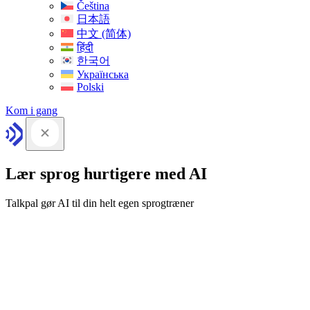
Čeština
日本語
中文 (简体)
हिंदी
한국어
Українська
Polski
Kom i gang
Lær sprog hurtigere med AI
Talkpal gør AI til din helt egen sprogtræner