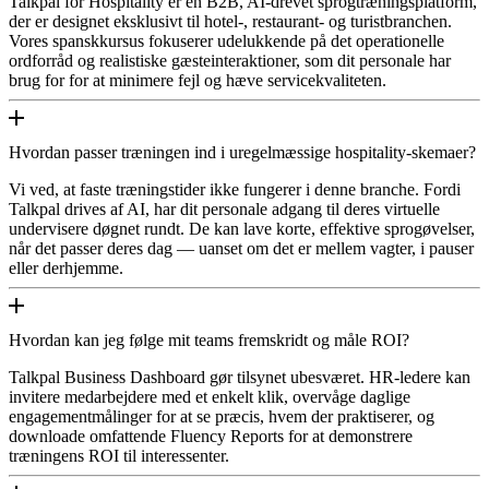
Talkpal for Hospitality er en B2B, AI-drevet sprogtræningsplatform,
der er designet eksklusivt til hotel-, restaurant- og turistbranchen.
Vores spanskkursus fokuserer udelukkende på det operationelle
ordforråd og realistiske gæsteinteraktioner, som dit personale har
brug for for at minimere fejl og hæve servicekvaliteten.
Hvordan passer træningen ind i uregelmæssige hospitality-skemaer?
Vi ved, at faste træningstider ikke fungerer i denne branche. Fordi
Talkpal drives af AI, har dit personale adgang til deres virtuelle
undervisere døgnet rundt. De kan lave korte, effektive sprogøvelser,
når det passer deres dag — uanset om det er mellem vagter, i pauser
eller derhjemme.
Hvordan kan jeg følge mit teams fremskridt og måle ROI?
Talkpal Business Dashboard gør tilsynet ubesværet. HR-ledere kan
invitere medarbejdere med et enkelt klik, overvåge daglige
engagementmålinger for at se præcis, hvem der praktiserer, og
downloade omfattende Fluency Reports for at demonstrere
træningens ROI til interessenter.