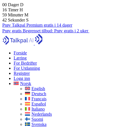
00
Dager
D
16
Timer
H
59
Minutter
M
41
Sekunder
S
Prøv Talkpal Premium gratis i 14 dager
Prøv gratis
Begrenset tilbud:
Prøv gratis i 2 uker
Forside
Læring
For Bedrifter
For Utdanning
Registrer
Logg inn
Norsk
English
Deutsch
Français
Español
Italiano
Nederlands
Suomi
Svenska