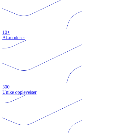
10+
AI-moduser
300+
Unike opplevelser