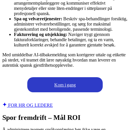
arrangementsplanleggere og kommuniser effektivt
menydetaljer eller siste liten-endringer i sitteplasser på
profesjonell spansk.
Spa og velværetjenester:
Beskriv spa-behandlinger forsiktig,
administrer velværebestillinger, og sørg for maksimal
gjestekomfort med beroligende, passende terminologi.
Fakturering og utsjekking:
Naviger trygt gjennom
fakturaforklaringer, behandle betalinger, og ta en varm,
kulturelt korrekt avskjed for å garantere gjentatte besøk.
Med umiddelbar AI-tilbakemelding som korrigerer uttale og etikette
på stedet, vil teamet ditt lære nøyaktig hvordan man leverer en
autentisk spansk gjestfrihetsopplevelse.
Kom i gang
FOR HR OG LEDERE
Spor fremdrift – Mål ROI
Å administrere teamets språkopplæring bør ikke være en