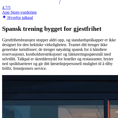
4.7/5
App Store-vurdering
Hvorfor talkpal
Spansk trening bygget for gjestfrihet
Gjestfrihetsbransjen stopper aldri opp, og standardspråkapper er ikke
designet for den hektiske virkeligheten. Teamet ditt trenger ikke
generiske turistfraser; de trenger nøyaktig spansk for å håndtere
reservasjoner, kostholdsrestriksjoner og faktureringsspørsmål med
selvtillit. Talkpal er skreddersydd for hoteller og restauranter, bryter
ned språkbarrierer og gir ditt førstelinjepersonell mulighet til å tilby
feilfri, femstjerners service.