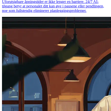
Uforutsigbare åpningstider er ikke lenger en barriere. 24/7 AI-
tilgang betyr at personalet ditt kan øve i pausene eller pendlingen,
noe som fullstendig eliminerer planleggingsproblemer.