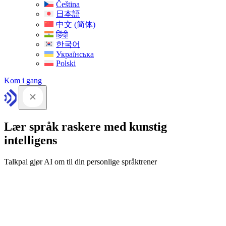
Čeština
日本語
中文 (简体)
हिंदी
한국어
Українська
Polski
Kom i gang
Lær språk raskere med kunstig
intelligens
Talkpal gjør AI om til din personlige språktrener