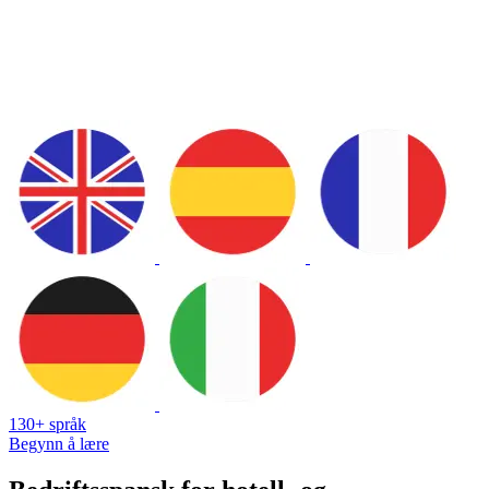
130+ språk
Begynn å lære