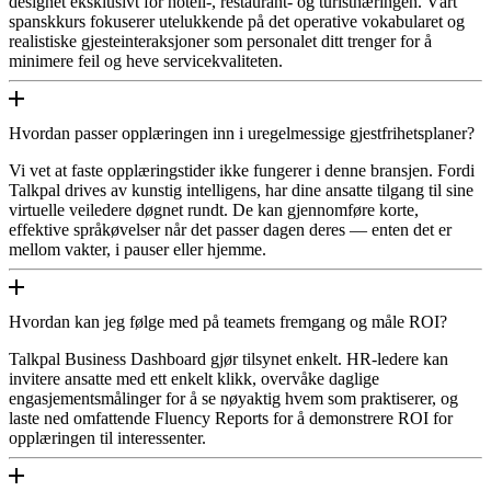
designet eksklusivt for hotell-, restaurant- og turistnæringen. Vårt
spanskkurs fokuserer utelukkende på det operative vokabularet og
realistiske gjesteinteraksjoner som personalet ditt trenger for å
minimere feil og heve servicekvaliteten.
Hvordan passer opplæringen inn i uregelmessige gjestfrihetsplaner?
Vi vet at faste opplæringstider ikke fungerer i denne bransjen. Fordi
Talkpal drives av kunstig intelligens, har dine ansatte tilgang til sine
virtuelle veiledere døgnet rundt. De kan gjennomføre korte,
effektive språkøvelser når det passer dagen deres — enten det er
mellom vakter, i pauser eller hjemme.
Hvordan kan jeg følge med på teamets fremgang og måle ROI?
Talkpal Business Dashboard gjør tilsynet enkelt. HR-ledere kan
invitere ansatte med ett enkelt klikk, overvåke daglige
engasjementsmålinger for å se nøyaktig hvem som praktiserer, og
laste ned omfattende Fluency Reports for å demonstrere ROI for
opplæringen til interessenter.