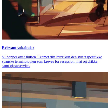
Relevant vokabular
Vi hopper over fluffen. Teamet ditt lærer kun den svært spesifikke
spanske terminologien som kreves for resepsjon, mat og drikke,
samt gjesteservice.