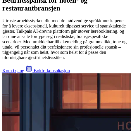
Bedriftsspansk for hotell- og
restaurantbransjen
Utruste arbeidsstyrken din med de nødvendige språkkunnskapene
for å levere eksepsjonell, kulturelt tilpasset service til spansktalende
gjester. Talkpals AI-drevne plattform går utover læreboklæring, og
lar dine ansatte fordype seg i realistiske, bransjespesifikke
scenarioer. Med umiddelbar tilbakemelding på grammatikk, tone og
uttale, vil personalet ditt perfeksjonere sin profesjonelle spansk –
tilgjengelig når som helst, hvor som helst for å passe den
uforutsigbare gjestfrihetslivsstilen.
Kom i gang
Bokfri konsultasjon