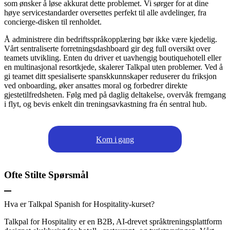
som ønsker å løse akkurat dette problemet. Vi sørger for at dine
høye servicestandarder oversettes perfekt til alle avdelinger, fra
concierge-disken til renholdet.
Å administrere din bedriftsspråkopplæring bør ikke være kjedelig.
Vårt sentraliserte forretningsdashboard gir deg full oversikt over
teamets utvikling. Enten du driver et uavhengig boutiquehotell eller
en multinasjonal resortkjede, skalerer Talkpal uten problemer. Ved å
gi teamet ditt spesialiserte spanskkunnskaper reduserer du friksjon
ved onboarding, øker ansattes moral og forbedrer direkte
gjestetilfredsheten. Følg med på daglig deltakelse, overvåk fremgang
i flyt, og bevis enkelt din treningsavkastning fra én sentral hub.
Kom i gang
Ofte Stilte Spørsmål
Hva er Talkpal Spanish for Hospitality-kurset?
Talkpal for Hospitality er en B2B, AI-drevet språktreningsplattform