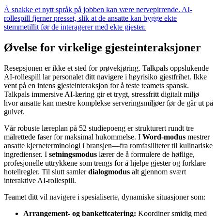
Å snakke et nytt språk på jobben kan være nervepirrende. AI-
rollespill fjerner presset, slik at de ansatte kan bygge ekte
stemmetillit før de interagerer med ekte gjester.
Øvelse for virkelige gjesteinteraksjoner
Resepsjonen er ikke et sted for prøvekjøring. Talkpals oppslukende
AI-rollespill lar personalet ditt navigere i høyrisiko gjestfrihet. Ikke
vent på en intens gjesteinteraksjon for å teste teamets spansk.
Talkpals immersive AI-læring gir et trygt, stressfritt digitalt miljø
hvor ansatte kan mestre komplekse serveringsmiljøer før de går ut på
gulvet.
Vår robuste læreplan på 52 studiepoeng er strukturert rundt tre
målrettede faser for maksimal hukommelse. I
Word-modus
mestrer
ansatte kjerneterminologi i bransjen—fra romfasiliteter til kulinariske
ingredienser. I
setningsmodus
lærer de å formulere de høflige,
profesjonelle uttrykkene som trengs for å hjelpe gjester og forklare
hotellregler. Til slutt samler
dialogmodus
alt gjennom svært
interaktive AI-rollespill.
Teamet ditt vil navigere i spesialiserte, dynamiske situasjoner som:
Arrangement- og bankettcatering:
Koordiner smidig med