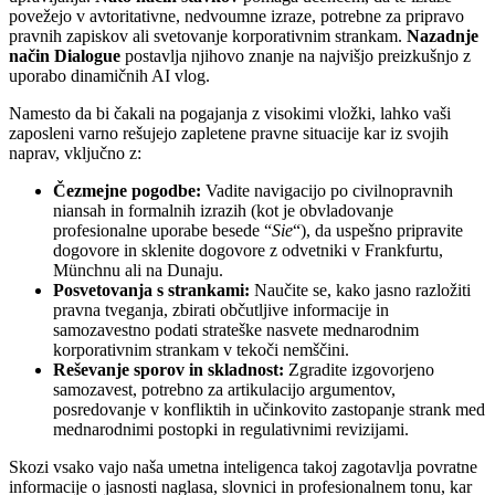
povežejo v avtoritativne, nedvoumne izraze, potrebne za pripravo
pravnih zapiskov ali svetovanje korporativnim strankam.
Nazadnje
način Dialogue
postavlja njihovo znanje na najvišjo preizkušnjo z
uporabo dinamičnih AI vlog.
Namesto da bi čakali na pogajanja z visokimi vložki, lahko vaši
zaposleni varno rešujejo zapletene pravne situacije kar iz svojih
naprav, vključno z:
Čezmejne pogodbe:
Vadite navigacijo po civilnopravnih
niansah in formalnih izrazih (kot je obvladovanje
profesionalne uporabe besede “
Sie
“), da uspešno pripravite
dogovore in sklenite dogovore z odvetniki v Frankfurtu,
Münchnu ali na Dunaju.
Posvetovanja s strankami:
Naučite se, kako jasno razložiti
pravna tveganja, zbirati občutljive informacije in
samozavestno podati strateške nasvete mednarodnim
korporativnim strankam v tekoči nemščini.
Reševanje sporov in skladnost:
Zgradite izgovorjeno
samozavest, potrebno za artikulacijo argumentov,
posredovanje v konfliktih in učinkovito zastopanje strank med
mednarodnimi postopki in regulativnimi revizijami.
Skozi vsako vajo naša umetna inteligenca takoj zagotavlja povratne
informacije o jasnosti naglasa, slovnici in profesionalnem tonu, kar