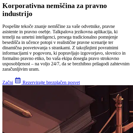
Korporativna nemščina za pravno
industrijo
Pospešite tekoče znanje nemščine za vaše odvetnike, pravne
asistente in pravno osebje. Talkpalova jezikovna aplikacija, ki
temelji na umetni inteligenci, presega tradicionalno pomnjenje
besedišča in učence potopi v realistične pravne scenarije ter
dinamična posvetovanja s strankami. Z takojšnjimi povratnimi
informacijami v pogovoru, ki popravljajo izgovorjavo, slovnico in
formalno pravno etiko, bo vaša ekipa dosegla pravo strokovno
usposobljenost – na voljo 24/7, da se brezhibno prilagodi zahtevnim
zaračunljivim uram.
Začni
Rezervirajte brezplačen posvet