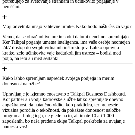
potrebujejo za svetovanje strankam in učinkovito pogajanje v
nemščini.
Moji odvetniki imajo zahtevne urnike. Kako bodo našli čas za vajo?
Vemo, da se obračunljive ure in sodni datumi nenehno spreminjajo.
Ker Talkpal poganja umetna inteligenca, ima vaše osebje neomejen
24/7 dostop do svojih virtualnih inštruktorjev. Lahko opravijo
kratke, zelo učinkovite vaje kadarkoli jim ustreza – bodisi med
potjo, na letu ali med sestanki.
Kako lahko spremljam napredek svojega podjetja in merim
donosnost naložbe?
Upravljanje je izjemno enostavno z Talkpal Business Dashboard.
Kot partner ali vodja kadrovske službe lahko spremljate dnevno
angažiranost, da natančno vidite, kdo prakticira, ter prenesete
vizualna poročila o tekočnosti, da pokažete donosnost naložbe
programa. Poleg tega, ne glede na to, ali imate 10 ali 1.000
zaposlenih, bo naša predana ekipa Talkpal poskrbela za uvajanje
namesto vas!