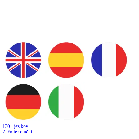
130+ jezikov
Začnite se učiti