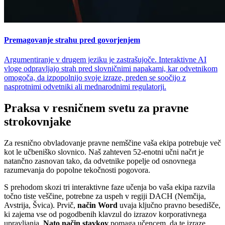
Premagovanje strahu pred govorjenjem
Argumentiranje v drugem jeziku je zastrašujoče. Interaktivne AI
vloge odpravljajo strah pred slovničnimi napakami, kar odvetnikom
omogoča, da izpopolnijo svoje izraze, preden se soočijo z
nasprotnimi odvetniki ali mednarodnimi regulatorji.
Praksa v resničnem svetu za pravne
strokovnjake
Za resnično obvladovanje pravne nemščine vaša ekipa potrebuje več
kot le učbeniško slovnico. Naš zahteven 52-enotni učni načrt je
natančno zasnovan tako, da odvetnike popelje od osnovnega
razumevanja do popolne tekočnosti pogovora.
S prehodom skozi tri interaktivne faze učenja bo vaša ekipa razvila
točno tiste veščine, potrebne za uspeh v regiji DACH (Nemčija,
Avstrija, Švica). Prvič,
način Word
uvaja ključno pravno besedišče,
ki zajema vse od pogodbenih klavzul do izrazov korporativnega
upravljanja.
Nato način stavkov
pomaga učencem, da te izraze