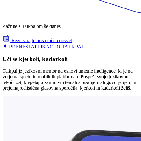
Začnite s Talkpalom še danes
Rezervirajte brezplačen posvet
PRENESI APLIKACIJO TALKPAL
Uči se kjerkoli, kadarkoli
Talkpal je jezikovni mentor na osnovi umetne inteligence, ki je na
voljo na spletu in mobilnih platformah. Pospeši svojo jezikovno
tekočnost, klepetaj o zanimivih temah s pisanjem ali govorjenjem in
prejemajrealistična glasovna sporočila, kjerkoli in kadarkoli želiš.