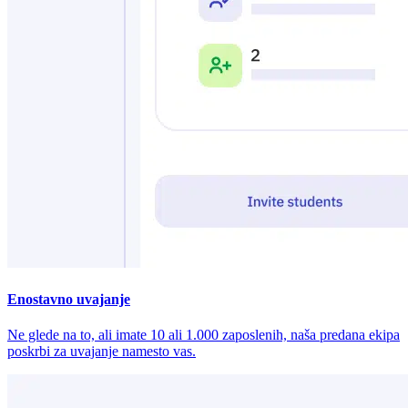
Enostavno uvajanje
Ne glede na to, ali imate 10 ali 1.000 zaposlenih, naša predana ekipa
poskrbi za uvajanje namesto vas.