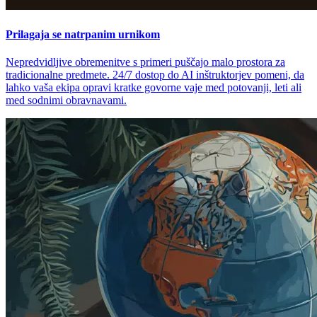
Prilagaja se natrpanim urnikom
Nepredvidljive obremenitve s primeri puščajo malo prostora za
tradicionalne predmete. 24/7 dostop do AI inštruktorjev pomeni, da
lahko vaša ekipa opravi kratke govorne vaje med potovanji, leti ali
med sodnimi obravnavami.