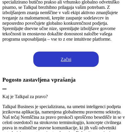
specializirano butično prakso ali vrhunsko globalno odvetniško
pisarno, se Talkpal brezhibno prilagaja vašim potrebam. Z
izboljšanjem znanja nemščine v vaši ekipi aktivno zmanjšujete
tveganje za malomarnosti, krepite zaupanje sodelavcev in
neposredno povečujete globalno konkurenčnost podjetja.
Spremljajte dnevne učne nize, spremljajte izboljšave govorne
tekočnosti in enostavno dokažite donosnost naložbe vašega
programa usposabljanja – vse to z ene intuitivne platforme.
Začni
Pogosto zastavljena vprašanja
Kaj je Talkpal za pravo?
Talkpal Business je specializirana, na umetni inteligenci podprta
jezikovna aplikacija, namenjena globalnemu pravnemu sektorju.
Naš tečaj Nemščina za pravo preskoči sproščeno besedišče in se v
celoti osredotoči na strokovno terminologijo, koncepte civilnega
prava in realistične pravne komunikacije, ki jih vaši odvetniki