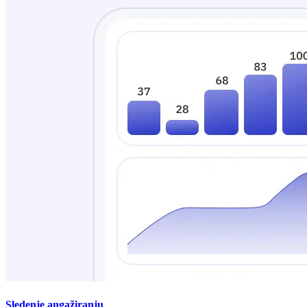
Sledenje angažiranju