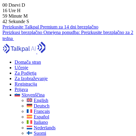
00
Dnevi
D
16
Ure
H
59
Minute
M
41
Sekunde
S
Preizkusite Talkpal Premium za 14 dni brezplačno
Preizkusi brezplačno
Omejena ponudba:
Preizkusite brezplačno za 2
tedna
Domača stran
Učenje
Za Podjetja
Za Izobraževanje
Registracija
Prijava
Slovenščina
English
Deutsch
Français
Español
Italiano
Nederlands
Suomi