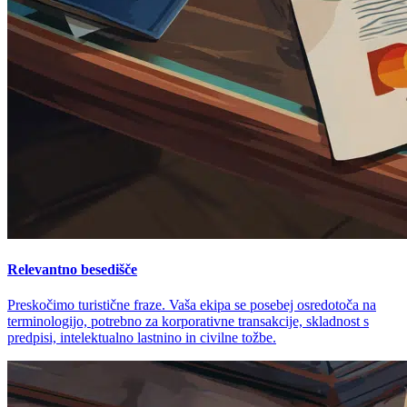
Relevantno besedišče
Preskočimo turistične fraze. Vaša ekipa se posebej osredotoča na
terminologijo, potrebno za korporativne transakcije, skladnost s
predpisi, intelektualno lastnino in civilne tožbe.