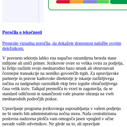
Poročila o tekočnosti
Prenesite vizualna poročila, da dokažete donosnost naložbe svojim
deležnikom.
V pravnem sektorju lahko ena napačno razumljena beseda stane
milijone ali uniči primer. Jezikovne ovire so velika ovira za podjetja,
ki želijo razširiti svojo mednarodno bazo strank ali obravnavati
čezmejne transakcije na nemško govorečih trgih. Za upravljavske
partnerje in pravne kadrovske direktorje je iskanje razširljivega
načina za nadgradnjo raznolikih ekip brez izgube obračunljivega
časa velik izziv. Talkpal premošča to vrzel in zagotavlja, da se
standard odličnosti in natančnosti vaše pisarne ohranja na vseh
mednarodnih področjih prakse.
Upravljanje programa jezikovnega usposabljanja v vašem podjetju
ne bi smelo biti administrativna nočna mora. Naša centralizirana
poslovna nadzorna plošča vam omogoča jasen vpogled v učne
navade vaših odvetnikov. Ne glede na to, ali upravljate