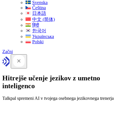
Svenska
Čeština
日本語
中文 (简体)
हिंदी
한국어
Українська
Polski
Začni
Hitrejše učenje jezikov z umetno
inteligenco
Talkpal spremeni AI v tvojega osebnega jezikovnega trenerja