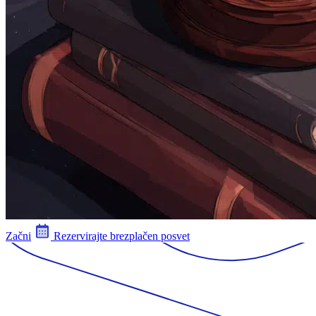
Začni
Rezervirajte brezplačen posvet