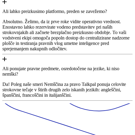
Ali lahko preizkusimo platformo, preden se zavežemo?
Absolutno. Želimo, da iz prve roke vidite operativno vrednost.
Enostavno lahko rezervirate vodeno predstavitev pri naših
strokovnjakih ali začnete brezplačno preizkusno obdobje. To vaši
vodstveni ekipi omogoča popoln dostop do centralizirane nadzorne
plošče in testiranja pravnih vlog umetne inteligence pred
sprejemanjem nakupnih odločitev.
Ali ponujate pravne predmete, osredotočene na jezike, ki niso
nemški?
Da! Poleg naše smeri Nemščina za pravo Talkpal ponuja celovite
strokovne tečaje v štirih drugih zelo iskanih jezikih: angleščini,
španščini, francoščini in italijanščini.