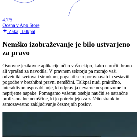
4.7/5
Ocena v App Store
Zakaj Talkpal
Nemško izobraževanje je bilo ustvarjeno
za pravo
Osnovne jezikovne aplikacije učijo vašo ekipo, kako naročiti hrano
ali vprašati za navodila. V pravnem sektorju pa morajo vaši
odvetniki svetovati strankam, pogajati se o poravnavah in sestaviti
pogodbe v brezhibni pravni nemščini. Talkpal nudi praktično,
interaktivno usposabljanje, ki odpravlja nevarne nesporazume in
neprijetne napake. Pomagamo vašemu osebju naučiti se natančne
profesionalne nemščine, ki jo potrebujejo za zaščito strank in
samozavestno zaključivanje čezmejnih poslov.