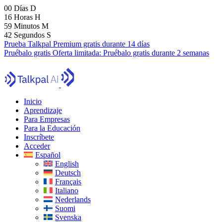
00
Días
D
16
Horas
H
59
Minutos
M
41
Segundos
S
Prueba Talkpal Premium gratis durante 14 días
Pruébalo gratis
Oferta limitada:
Pruébalo gratis durante 2 semanas
Inicio
Aprendizaje
Para Empresas
Para la Educación
Inscríbete
Acceder
Español
English
Deutsch
Français
Italiano
Nederlands
Suomi
Svenska