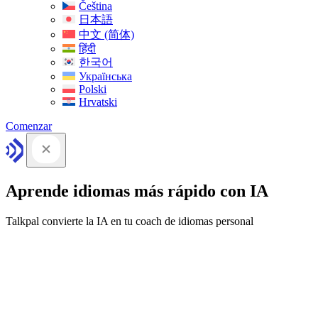
Čeština
日本語
中文 (简体)
हिंदी
한국어
Українська
Polski
Hrvatski
Comenzar
Aprende idiomas más rápido con IA
Talkpal convierte la IA en tu coach de idiomas personal