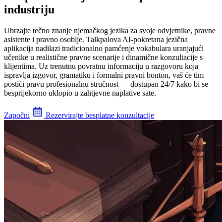
industriju
Ubrzajte tečno znanje njemačkog jezika za svoje odvjetnike, pravne
asistente i pravno osoblje. Talkpalova AI-pokretana jezična
aplikacija nadilazi tradicionalno pamćenje vokabulara uranjajući
učenike u realistične pravne scenarije i dinamične konzultacije s
klijentima. Uz trenutnu povratnu informaciju u razgovoru koja
ispravlja izgovor, gramatiku i formalni pravni bonton, vaš će tim
postići pravu profesionalnu stručnost — dostupan 24/7 kako bi se
besprijekorno uklopio u zahtjevne naplative sate.
Započni
Rezervirajte besplatne konzultacije