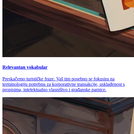
Relevantan vokabular
Preskačemo turističke fraze. Vaš tim posebno se fokusira na
terminologiju potrebnu za korporativne transakcije, usklađenost s
propisima, intelektualno vlasništvo i građanske parnice.