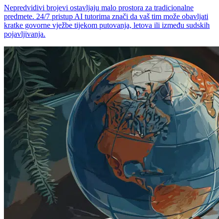
Nepredvidivi brojevi ostavljaju malo prostora za tradicionalne
predmete. 24/7 pristup AI tutorima znači da vaš tim može obavljati
kratke govorne vježbe tijekom putovanja, letova ili između sudskih
pojavljivanja.