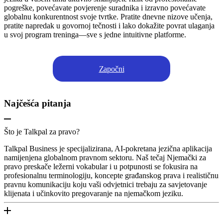
pogreške, povećavate povjerenje suradnika i izravno povećavate
globalnu konkurentnost svoje tvrtke. Pratite dnevne nizove učenja,
pratite napredak u govornoj tečnosti i lako dokažite povrat ulaganja
u svoj program treninga—sve s jedne intuitivne platforme.
Započni
Najčešća pitanja
Što je Talkpal za pravo?
Talkpal Business je specijalizirana, AI-pokretana jezična aplikacija
namijenjena globalnom pravnom sektoru. Naš tečaj Njemački za
pravo preskače ležerni vokabular i u potpunosti se fokusira na
profesionalnu terminologiju, koncepte građanskog prava i realističnu
pravnu komunikaciju koju vaši odvjetnici trebaju za savjetovanje
klijenata i učinkovito pregovaranje na njemačkom jeziku.