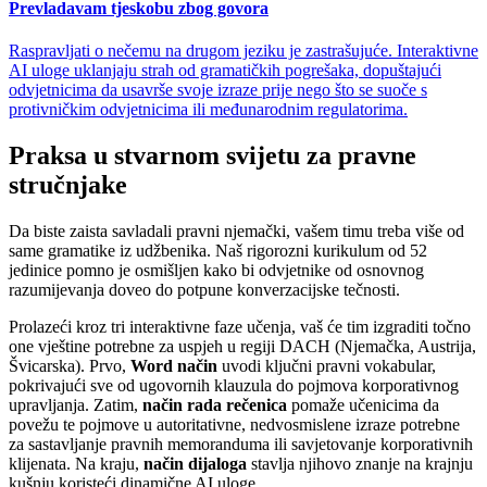
Prevladavam tjeskobu zbog govora
Raspravljati o nečemu na drugom jeziku je zastrašujuće. Interaktivne
AI uloge uklanjaju strah od gramatičkih pogrešaka, dopuštajući
odvjetnicima da usavrše svoje izraze prije nego što se suoče s
protivničkim odvjetnicima ili međunarodnim regulatorima.
Praksa u stvarnom svijetu za pravne
stručnjake
Da biste zaista savladali pravni njemački, vašem timu treba više od
same gramatike iz udžbenika. Naš rigorozni kurikulum od 52
jedinice pomno je osmišljen kako bi odvjetnike od osnovnog
razumijevanja doveo do potpune konverzacijske tečnosti.
Prolazeći kroz tri interaktivne faze učenja, vaš će tim izgraditi točno
one vještine potrebne za uspjeh u regiji DACH (Njemačka, Austrija,
Švicarska). Prvo,
Word način
uvodi ključni pravni vokabular,
pokrivajući sve od ugovornih klauzula do pojmova korporativnog
upravljanja. Zatim,
način rada rečenica
pomaže učenicima da
povežu te pojmove u autoritativne, nedvosmislene izraze potrebne
za sastavljanje pravnih memoranduma ili savjetovanje korporativnih
klijenata. Na kraju,
način dijaloga
stavlja njihovo znanje na krajnju
kušnju koristeći dinamične AI uloge.