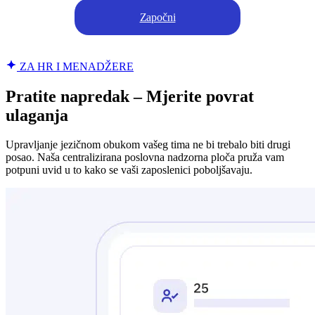
Započni
ZA HR I MENADŽERE
Pratite napredak – Mjerite povrat
ulaganja
Upravljanje jezičnom obukom vašeg tima ne bi trebalo biti drugi
posao. Naša centralizirana poslovna nadzorna ploča pruža vam
potpuni uvid u to kako se vaši zaposlenici poboljšavaju.