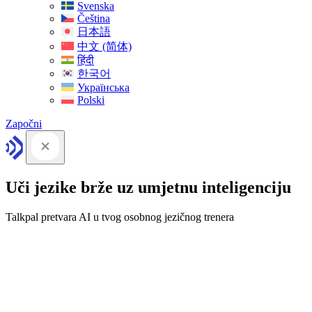
Svenska
Čeština
日本語
中文 (简体)
हिंदी
한국어
Українська
Polski
Započni
Uči jezike brže uz umjetnu inteligenciju
Talkpal pretvara AI u tvog osobnog jezičnog trenera