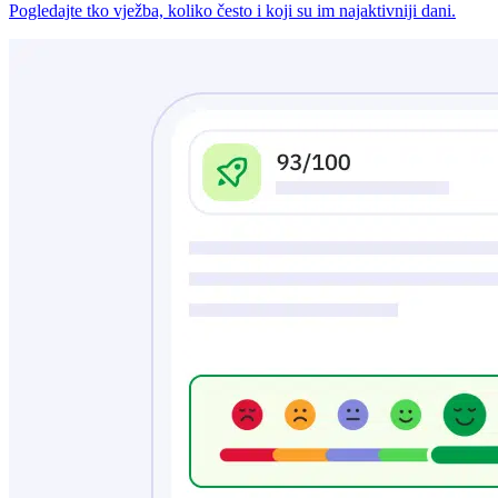
Pogledajte tko vježba, koliko često i koji su im najaktivniji dani.