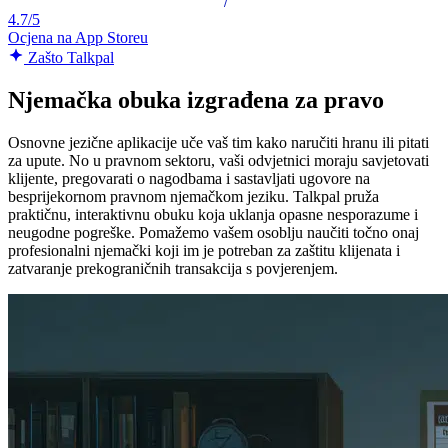
4.7/5
Ocjena na App Storeu
Zašto Talkpal
Njemačka obuka izgrađena za pravo
Osnovne jezične aplikacije uče vaš tim kako naručiti hranu ili pitati
za upute. No u pravnom sektoru, vaši odvjetnici moraju savjetovati
klijente, pregovarati o nagodbama i sastavljati ugovore na
besprijekornom pravnom njemačkom jeziku. Talkpal pruža
praktičnu, interaktivnu obuku koja uklanja opasne nesporazume i
neugodne pogreške. Pomažemo vašem osoblju naučiti točno onaj
profesionalni njemački koji im je potreban za zaštitu klijenata i
zatvaranje prekograničnih transakcija s povjerenjem.