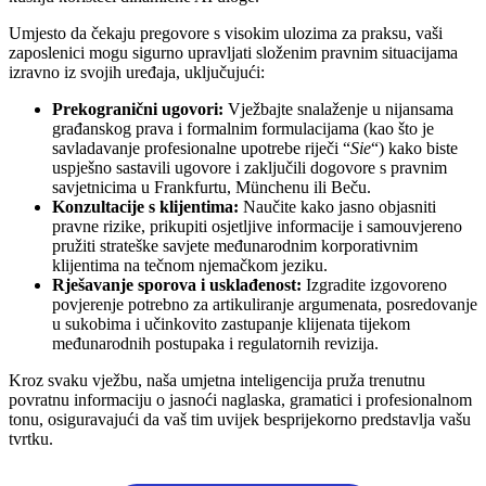
Umjesto da čekaju pregovore s visokim ulozima za praksu, vaši
zaposlenici mogu sigurno upravljati složenim pravnim situacijama
izravno iz svojih uređaja, uključujući:
Prekogranični ugovori:
Vježbajte snalaženje u nijansama
građanskog prava i formalnim formulacijama (kao što je
savladavanje profesionalne upotrebe riječi “
Sie
“) kako biste
uspješno sastavili ugovore i zaključili dogovore s pravnim
savjetnicima u Frankfurtu, Münchenu ili Beču.
Konzultacije s klijentima:
Naučite kako jasno objasniti
pravne rizike, prikupiti osjetljive informacije i samouvjereno
pružiti strateške savjete međunarodnim korporativnim
klijentima na tečnom njemačkom jeziku.
Rješavanje sporova i usklađenost:
Izgradite izgovoreno
povjerenje potrebno za artikuliranje argumenata, posredovanje
u sukobima i učinkovito zastupanje klijenata tijekom
međunarodnih postupaka i regulatornih revizija.
Kroz svaku vježbu, naša umjetna inteligencija pruža trenutnu
povratnu informaciju o jasnoći naglaska, gramatici i profesionalnom
tonu, osiguravajući da vaš tim uvijek besprijekorno predstavlja vašu
tvrtku.