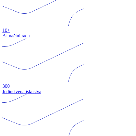
10+
AI načini rada
300+
Jedinstvena iskustva