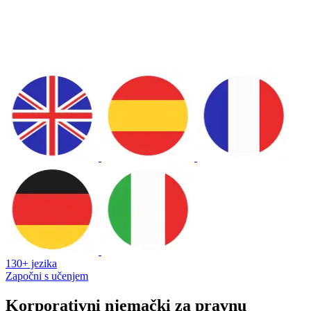
130+ jezika
Započni s učenjem
Korporativni njemački za pravnu