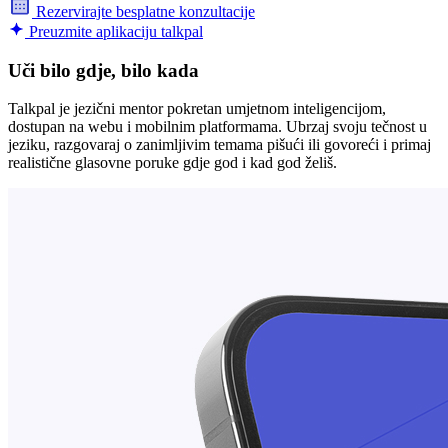
Rezervirajte besplatne konzultacije
Preuzmite aplikaciju talkpal
Uči bilo gdje, bilo kada
Talkpal je jezični mentor pokretan umjetnom inteligencijom,
dostupan na webu i mobilnim platformama. Ubrzaj svoju tečnost u
jeziku, razgovaraj o zanimljivim temama pišući ili govoreći i primaj
realistične glasovne poruke gdje god i kad god želiš.