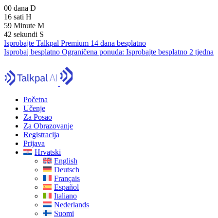
00
dana
D
16
sati
H
59
Minute
M
41
sekundi
S
Isprobajte Talkpal Premium 14 dana besplatno
Isprobaj besplatno
Ograničena ponuda:
Isprobajte besplatno 2 tjedna
Početna
Učenje
Za Posao
Za Obrazovanje
Registracija
Prijava
Hrvatski
English
Deutsch
Français
Español
Italiano
Nederlands
Suomi