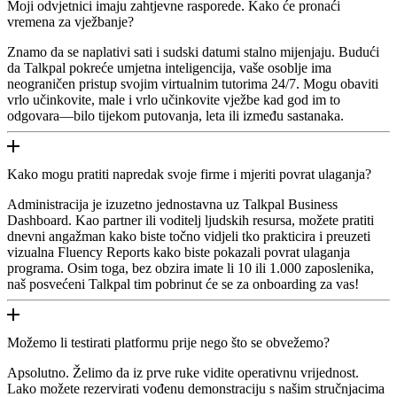
Moji odvjetnici imaju zahtjevne rasporede. Kako će pronaći
vremena za vježbanje?
Znamo da se naplativi sati i sudski datumi stalno mijenjaju. Budući
da Talkpal pokreće umjetna inteligencija, vaše osoblje ima
neograničen pristup svojim virtualnim tutorima 24/7. Mogu obaviti
vrlo učinkovite, male i vrlo učinkovite vježbe kad god im to
odgovara—bilo tijekom putovanja, leta ili između sastanaka.
Kako mogu pratiti napredak svoje firme i mjeriti povrat ulaganja?
Administracija je izuzetno jednostavna uz Talkpal Business
Dashboard. Kao partner ili voditelj ljudskih resursa, možete pratiti
dnevni angažman kako biste točno vidjeli tko prakticira i preuzeti
vizualna Fluency Reports kako biste pokazali povrat ulaganja
programa. Osim toga, bez obzira imate li 10 ili 1.000 zaposlenika,
naš posvećeni Talkpal tim pobrinut će se za onboarding za vas!
Možemo li testirati platformu prije nego što se obvežemo?
Apsolutno. Želimo da iz prve ruke vidite operativnu vrijednost.
Lako možete rezervirati vođenu demonstraciju s našim stručnjacima