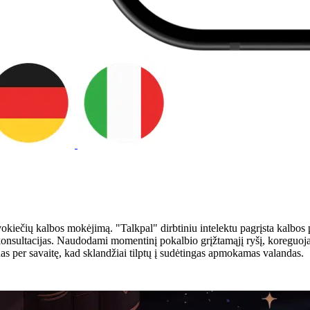
 vokiečių kalbos mokėjimą. "Talkpal" dirbtiniu intelektu pagrįsta kalb
 konsultacijas. Naudodami momentinį pokalbio grįžtamąjį ryšį, koreguojant
as per savaitę, kad sklandžiai tilptų į sudėtingas apmokamas valandas.