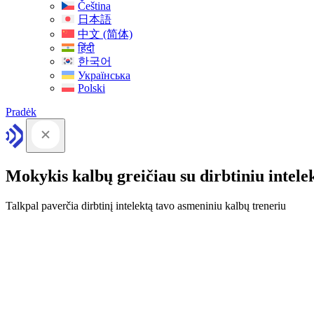
Čeština
日本語
中文 (简体)
हिंदी
한국어
Українська
Polski
Pradėk
Mokykis kalbų greičiau su dirbtiniu intele
Talkpal paverčia dirbtinį intelektą tavo asmeniniu kalbų treneriu