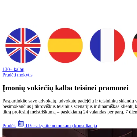
130+ kalbų
Pradėti mokytis
Įmonių vokiečių kalba teisinei pramonei
Paspartinkite savo advokatų, advokatų padėjėjų ir teisininkų sklandų
besimokančius į tikroviškus teisinius scenarijus ir dinamiškas klientų
tikrą profesinį meistriškumą – pasiekiamą 24 valandas per parą, 7 dien
Pradėk
Užsisakykite nemokamą konsultaciją