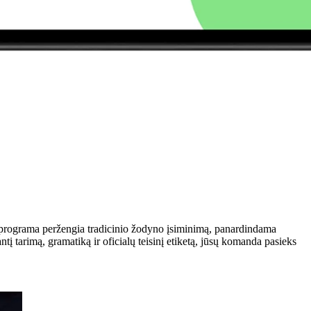
os programa peržengia tradicinio žodyno įsiminimą, panardindama
į tarimą, gramatiką ir oficialų teisinį etiketą, jūsų komanda pasieks