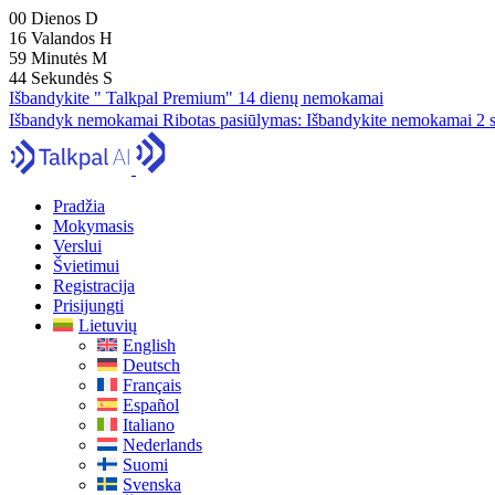
00
Dienos
D
16
Valandos
H
59
Minutės
M
43
Sekundės
S
Išbandykite " Talkpal Premium" 14 dienų nemokamai
Išbandyk nemokamai
Ribotas pasiūlymas:
Išbandykite nemokamai 2 s
Pradžia
Mokymasis
Verslui
Švietimui
Registracija
Prisijungti
Lietuvių
English
Deutsch
Français
Español
Italiano
Nederlands
Suomi
Svenska