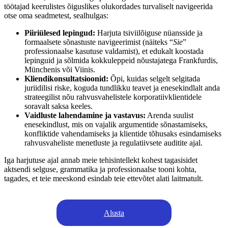
töötajad keerulistes õiguslikes olukordades turvaliselt navigeerida
otse oma seadmetest, sealhulgas:
Piiriülesed lepingud:
Harjuta tsiviilõiguse nüansside ja
formaalsete sõnastuste navigeerimist (näiteks “
Sie
”
professionaalse kasutuse valdamist), et edukalt koostada
lepinguid ja sõlmida kokkuleppeid nõustajatega Frankfurdis,
Münchenis või Viinis.
Kliendikonsultatsioonid:
Õpi, kuidas selgelt selgitada
juriidilisi riske, koguda tundlikku teavet ja enesekindlalt anda
strateegilist nõu rahvusvahelistele korporatiivklientidele
soravalt saksa keeles.
Vaidluste lahendamine ja vastavus:
Arenda suulist
enesekindlust, mis on vajalik argumentide sõnastamiseks,
konfliktide vahendamiseks ja klientide tõhusaks esindamiseks
rahvusvaheliste menetluste ja regulatiivsete auditite ajal.
Iga harjutuse ajal annab meie tehisintellekt kohest tagasisidet
aktsendi selguse, grammatika ja professionaalse tooni kohta,
tagades, et teie meeskond esindab teie ettevõtet alati laitmatult.
Alusta