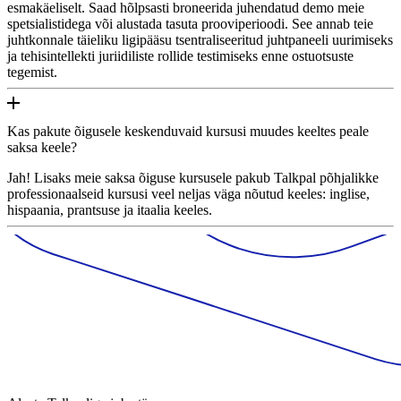
esmakäeliselt. Saad hõlpsasti broneerida juhendatud demo meie
spetsialistidega või alustada tasuta prooviperioodi. See annab teie
juhtkonnale täieliku ligipääsu tsentraliseeritud juhtpaneeli uurimiseks
ja tehisintellekti juriidiliste rollide testimiseks enne ostuotsuste
tegemist.
Kas pakute õigusele keskenduvaid kursusi muudes keeltes peale
saksa keele?
Jah! Lisaks meie saksa õiguse kursusele pakub Talkpal põhjalikke
professionaalseid kursusi veel neljas väga nõutud keeles: inglise,
hispaania, prantsuse ja itaalia keeles.