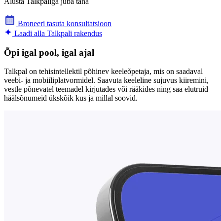
Alusta Talkpaliga juba täna
Broneeri tasuta konsultatsioon
Laadi alla Talkpali rakendus
Õpi igal pool, igal ajal
Talkpal on tehisintellektil põhinev keeleõpetaja, mis on saadaval
veebi- ja mobiiliplatvormidel. Saavuta keeleline sujuvus kiiremini,
vestle põnevatel teemadel kirjutades või rääkides ning saa elutruid
häälsõnumeid ükskõik kus ja millal soovid.