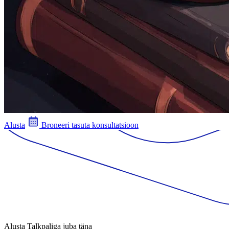
Alusta
Broneeri tasuta konsultatsioon
Alusta Talkpaliga juba täna