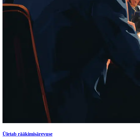
Ületab rääkimisärevuse