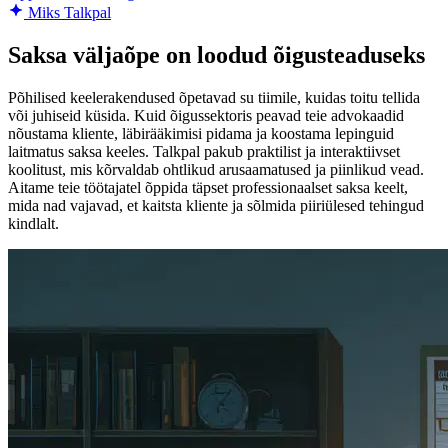
Miks Talkpal
Saksa väljaõpe on loodud õigusteaduseks
Põhilised keelerakendused õpetavad su tiimile, kuidas toitu tellida
või juhiseid küsida. Kuid õigussektoris peavad teie advokaadid
nõustama kliente, läbirääkimisi pidama ja koostama lepinguid
laitmatus saksa keeles. Talkpal pakub praktilist ja interaktiivset
koolitust, mis kõrvaldab ohtlikud arusaamatused ja piinlikud vead.
Aitame teie töötajatel õppida täpset professionaalset saksa keelt,
mida nad vajavad, et kaitsta kliente ja sõlmida piiriülesed tehingud
kindlalt.