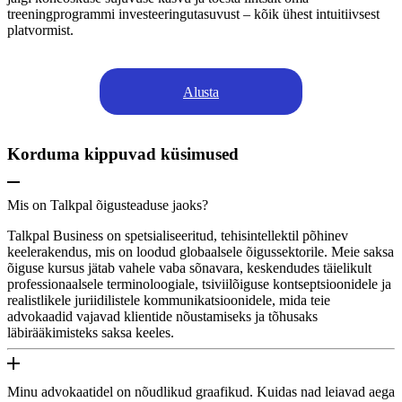
treeningprogrammi investeeringutasuvust – kõik ühest intuitiivsest
platvormist.
Alusta
Korduma kippuvad küsimused
Mis on Talkpal õigusteaduse jaoks?
Talkpal Business on spetsialiseeritud, tehisintellektil põhinev
keelerakendus, mis on loodud globaalsele õigussektorile. Meie saksa
õiguse kursus jätab vahele vaba sõnavara, keskendudes täielikult
professionaalsele terminoloogiale, tsiviilõiguse kontseptsioonidele ja
realistlikele juriidilistele kommunikatsioonidele, mida teie
advokaadid vajavad klientide nõustamiseks ja tõhusaks
läbirääkimisteks saksa keeles.
Minu advokaatidel on nõudlikud graafikud. Kuidas nad leiavad aega