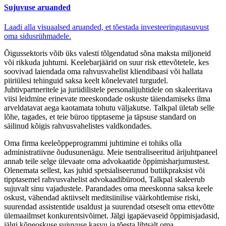
Sujuvuse aruanded
Laadi alla visuaalsed aruanded, et tõestada investeeringutasuvust
oma sidusrühmadele.
Õigussektoris võib üks valesti tõlgendatud sõna maksta miljoneid
või rikkuda juhtumi. Keelebarjäärid on suur risk ettevõtetele, kes
soovivad laiendada oma rahvusvahelist kliendibaasi või hallata
piiriülesi tehinguid saksa keelt kõnelevatel turgudel.
Juhtivpartneritele ja juriidilistele personalijuhtidele on skaleeritava
viisi leidmine erinevate meeskondade oskuste täiendamiseks ilma
arveldatavat aega kaotamata tohutu väljakutse. Talkpal ületab selle
lõhe, tagades, et teie büroo tipptaseme ja täpsuse standard on
säilinud kõigis rahvusvahelistes valdkondades.
Oma firma keeleõppeprogrammi juhtimine ei tohiks olla
administratiivne õudusunenägu. Meie tsentraliseeritud ärijuhtpaneel
annab teile selge ülevaate oma advokaatide õppimisharjumustest.
Olenemata sellest, kas juhid spetsialiseerunud butiikpraksist või
tipptasemel rahvusvahelist advokaadibürood, Talkpal skaleerub
sujuvalt sinu vajadustele. Parandades oma meeskonna saksa keele
oskust, vähendad aktiivselt meditsiinilise väärkohtlemise riski,
suurendad assistentide usaldust ja suurendad otseselt oma ettevõtte
ülemaailmset konkurentsivõimet. Jälgi igapäevaseid õppimisjadasid,
jälgi kõneoskuse sujuvuse kasvu ja tõesta lihtsalt oma