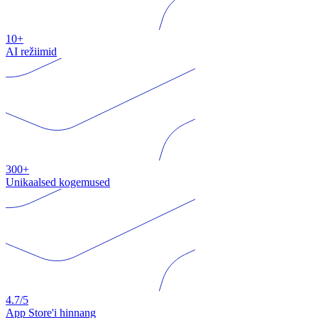
10+
AI režiimid
300+
Unikaalsed kogemused
4.7/5
App Store'i hinnang