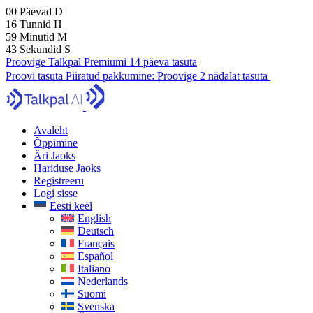
00
Päevad
D
16
Tunnid
H
59
Minutid
M
41
Sekundid
S
Proovige Talkpal Premiumi 14 päeva tasuta
Proovi tasuta
Piiratud pakkumine:
Proovige 2 nädalat tasuta
Avaleht
Õppimine
Äri Jaoks
Hariduse Jaoks
Registreeru
Logi sisse
Eesti keel
English
Deutsch
Français
Español
Italiano
Nederlands
Suomi
Svenska