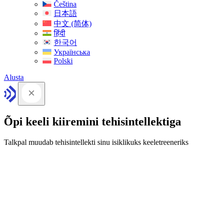
Čeština
日本語
中文 (简体)
हिंदी
한국어
Українська
Polski
Alusta
Õpi keeli kiiremini tehisintellektiga
Talkpal muudab tehisintellekti sinu isiklikuks keeletreeneriks