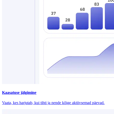
Kaasatuse jälgimine
Vaata, kes harjutab, kui tihti ja nende kõige aktiivsemad päevad.