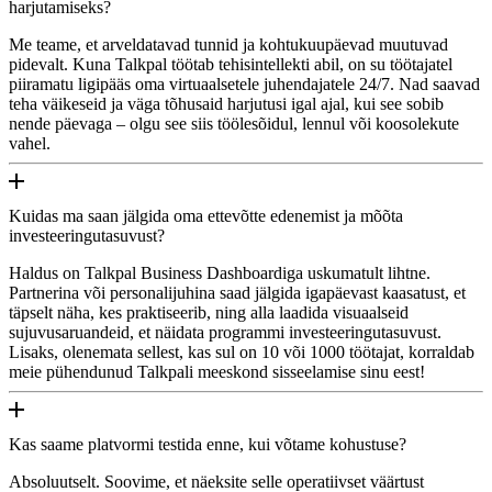
harjutamiseks?
Me teame, et arveldatavad tunnid ja kohtukuupäevad muutuvad
pidevalt. Kuna Talkpal töötab tehisintellekti abil, on su töötajatel
piiramatu ligipääs oma virtuaalsetele juhendajatele 24/7. Nad saavad
teha väikeseid ja väga tõhusaid harjutusi igal ajal, kui see sobib
nende päevaga – olgu see siis töölesõidul, lennul või koosolekute
vahel.
Kuidas ma saan jälgida oma ettevõtte edenemist ja mõõta
investeeringutasuvust?
Haldus on Talkpal Business Dashboardiga uskumatult lihtne.
Partnerina või personalijuhina saad jälgida igapäevast kaasatust, et
täpselt näha, kes praktiseerib, ning alla laadida visuaalseid
sujuvusaruandeid, et näidata programmi investeeringutasuvust.
Lisaks, olenemata sellest, kas sul on 10 või 1000 töötajat, korraldab
meie pühendunud Talkpali meeskond sisseelamise sinu eest!
Kas saame platvormi testida enne, kui võtame kohustuse?
Absoluutselt. Soovime, et näeksite selle operatiivset väärtust