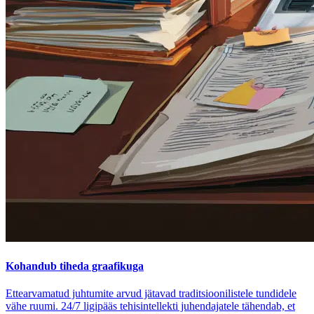
Kohandub tiheda graafikuga
Ettearvamatud juhtumite arvud jätavad traditsioonilistele tundidele
vähe ruumi. 24/7 ligipääs tehisintellekti juhendajatele tähendab, et