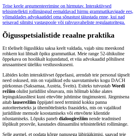
Teise keele argumenteerimine on hirmutav. Interaktiivsed
tehisintellekti rollimängud eemaldavad hirmu grammatikavigade ees,
võimaldades advokaatidel oma sõnastust täiustada enne, kui nad
seisavad silmitsi vastaspoole või rahvusvaheliste regulaatoritega.
Õigusspetsialistide reaalne praktika
Et tõeliselt õiguslikku saksa keelt valdada, vajab sinu meeskond
rohkem kui lihtsalt õpiku grammatikat. Meie range 52-ühikuline
õppekava on hoolikalt kujundatud, et viia advokaadid põhilisest
arusaamisest täieliku vestlusoskuseni.
Läbides kolm interaktiivset õppefaasi, arendab teie personal täpselt
need oskused, mis on vajalikud edu saavutamiseks kogu DACH
piirkonnas (Saksamaa, Austria, Šveits). Esiteks tutvustab
Wordi
režiim
olulist juriidilist sõnavara, mis hõlmab kõike alates
lepinguklauslitest kuni ettevõtte juhtimise tingimusteni. Järgmisena
aitab
lauserežiim
õppijatel need terminid kokku panna
autoriteetseteks ja ühemõttelisteks fraasideks, mis on vajalikud
juriidiliste memode koostamiseks või ettevõtete klientide
nõustamiseks. Lõpuks paneb
dialoogirežiim
nende teadmised
lõplikult proovile, kasutades dünaamilisi tehisintellekti rollimänge.
Selle asemel, et oodata kõrge panusega läbirääkimisi, saavad teie