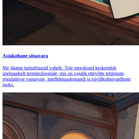
Asjakohane sõnavara
Me jätame turistifraasid vahele. Teie meeskond keskendub
spetsiaalselt terminoloogiale, mis on vajalik ettevõtte tehingute,
regulatiivse vastavuse, intellektuaalomandi ja tsiviilkohtuvaidluste
jaoks.