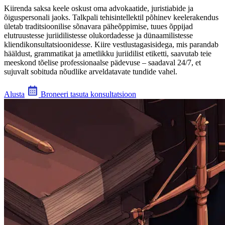
Kiirenda saksa keele oskust oma advokaatide, juristiabide ja
õiguspersonali jaoks. Talkpali tehisintellektil põhinev keelerakendus
ületab traditsioonilise sõnavara päheõppimise, tuues õppijad
elutruustesse juriidilistesse olukordadesse ja dünaamilistesse
kliendikonsultatsioonidesse. Kiire vestlustagasisidega, mis parandab
hääldust, grammatikat ja ametlikku juriidilist etiketti, saavutab teie
meeskond tõelise professionaalse pädevuse – saadaval 24/7, et
sujuvalt sobituda nõudlike arveldatavate tundide vahel.
Alusta
Broneeri tasuta konsultatsioon