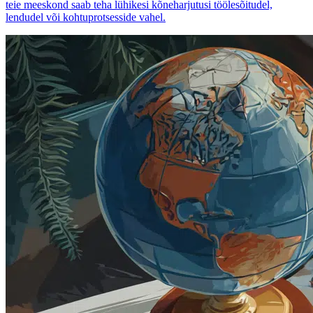
teie meeskond saab teha lühikesi kõneharjutusi töölesõitudel,
lendudel või kohtuprotsesside vahel.