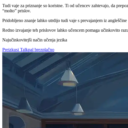
Tudi vaje za priznanje so koristne. Ti od učencev zahtevajo, da prepo
“molto” prislov.
Pridobljeno znanje lahko utrdijo tudi vaje s prevajanjem iz angleščine 
Redno izvajanje teh prislovov lahko učencem pomaga učinkovito razumet
Najučinkovitejši način učenja jezika
Preizkusi Talkpal brezplačno