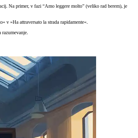
acij. Na primer, v fazi “Amo leggere molto” (veliko rad berem), je
sto« v »Ha attraversato la strada rapidamente«.
in razumevanje.