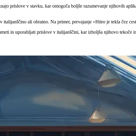
znajo prislove v stavku, kar omogoča boljše razumevanje njihovih aplik
v italijanščino ali obratno. Na primer, prevajanje »Hitro je tekla čez ce
i in uporabljati prislove v italijanščini, kar izboljša njihovo tekoče 