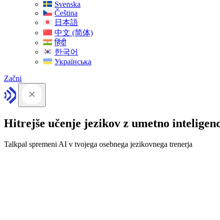
Svenska
Čeština
日本語
中文 (简体)
हिंदी
한국어
Українська
Začni
Hitrejše učenje jezikov z umetno inteligen
Talkpal spremeni AI v tvojega osebnega jezikovnega trenerja