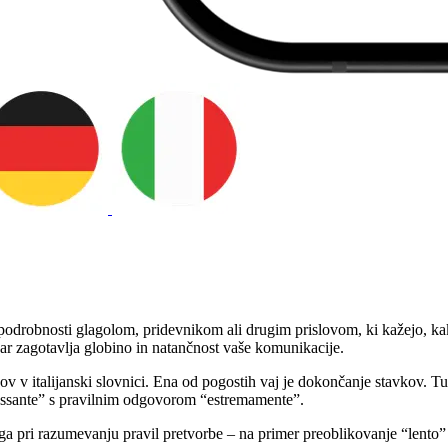
ne podrobnosti glagolom, pridevnikom ali drugim prislovom, ki kažejo, kak
 kar zagotavlja globino in natančnost vaše komunikacije.
v italijanski slovnici. Ena od pogostih vaj je dokončanje stavkov. Tuk
ressante” s pravilnim odgovorom “estremamente”.
a pri razumevanju pravil pretvorbe – na primer preoblikovanje “lento” 