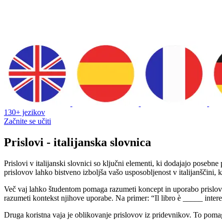
130+ jezikov
Začnite se učiti
Prislovi - italijanska slovnica
Prislovi v italijanski slovnici so ključni elementi, ki dodajajo poseb
prislovov lahko bistveno izboljša vašo usposobljenost v italijanščini,
Več vaj lahko študentom pomaga razumeti koncept in uporabo prislovov 
razumeti kontekst njihove uporabe. Na primer: “Il libro è _____ inte
Druga koristna vaja je oblikovanje prislovov iz pridevnikov. To pomag