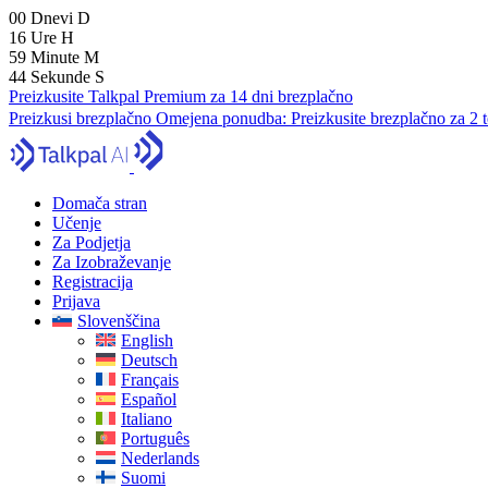
00
Dnevi
D
16
Ure
H
59
Minute
M
43
Sekunde
S
Preizkusite Talkpal Premium za 14 dni brezplačno
Preizkusi brezplačno
Omejena ponudba:
Preizkusite brezplačno za 2 
Domača stran
Učenje
Za Podjetja
Za Izobraževanje
Registracija
Prijava
Slovenščina
English
Deutsch
Français
Español
Italiano
Português
Nederlands
Suomi