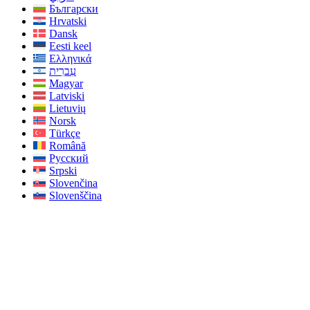
Български
Hrvatski
Dansk
Eesti keel
Ελληνικά
עִברִית
Magyar
Latviski
Lietuvių
Norsk
Türkçe
Română
Русский
Srpski
Slovenčina
Slovenščina