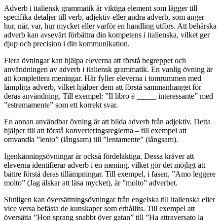
Adverb i italiensk grammatik är viktiga element som lägger till
specifika detaljer till verb, adjektiv eller andra adverb, som anger
hur, när, var, hur mycket eller varför en handling utförs. Att behärska
adverb kan avsevärt förbättra din kompetens i italienska, vilket ger
djup och precision i din kommunikation.
Flera övningar kan hjälpa eleverna att förstå begreppet och
användningen av adverb i italiensk grammatik. En vanlig övning är
att komplettera meningar. Här fyller eleverna i tomrummen med
lämpliga adverb, vilket hjälper dem att förstå sammanhanget för
deras användning. Till exempel: ”Il libro è _____ interessante” med
”estremamente” som ett korrekt svar.
En annan användbar övning är att bilda adverb från adjektiv. Detta
hjälper till att förstå konverteringsreglerna – till exempel att
omvandla ”lento” (långsam) till ”lentamente” (långsam).
Igenkänningsövningar är också fördelaktiga. Dessa kräver att
eleverna identifierar adverb i en mening, vilket gör det möjligt att
bättre förstå deras tillämpningar. Till exempel, i fasen, ”Amo leggere
molto” (Jag älskar att läsa mycket), är ”molto” adverbet.
Slutligen kan översättningsövningar från engelska till italienska eller
vice versa befästa de kunskaper som erhållits. Till exempel att
översätta ”Hon sprang snabbt över gatan” till ”Ha attraversato la