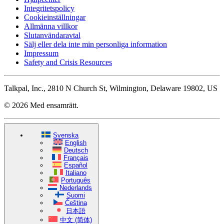
Integritetspolicy
Cookieinställningar
Allmänna villkor
Slutanvändaravtal
Sälj eller dela inte min personliga information
Impressum
Safety and Crisis Resources
Talkpal, Inc., 2810 N Church St, Wilmington, Delaware 19802, US
© 2026 Med ensamrätt.
Svenska
English
Deutsch
Français
Español
Italiano
Português
Nederlands
Suomi
Čeština
日本語
中文 (简体)