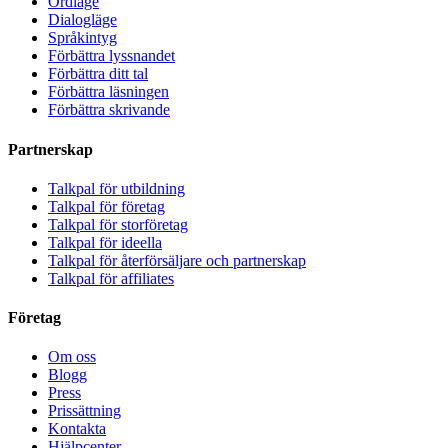
Ordläge
Dialogläge
Språkintyg
Förbättra lyssnandet
Förbättra ditt tal
Förbättra läsningen
Förbättra skrivande
Partnerskap
Talkpal för utbildning
Talkpal för företag
Talkpal för storföretag
Talkpal för ideella
Talkpal för återförsäljare och partnerskap
Talkpal för affiliates
Företag
Om oss
Blogg
Press
Prissättning
Kontakta
Hjälpcenter