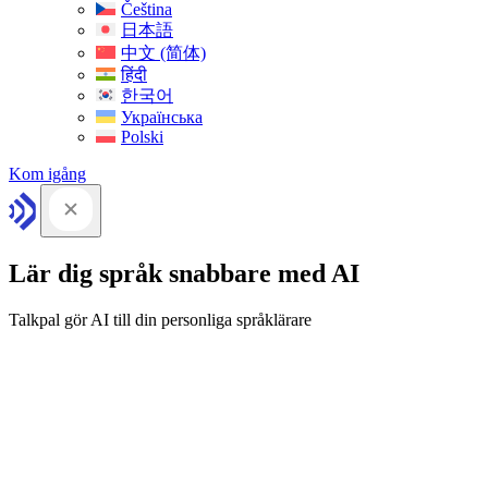
Čeština
日本語
中文 (简体)
हिंदी
한국어
Українська
Polski
Kom igång
Lär dig språk snabbare med AI
Talkpal gör AI till din personliga språklärare