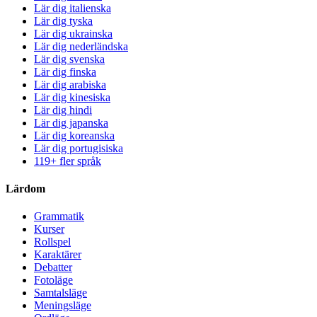
Lär dig italienska
Lär dig tyska
Lär dig ukrainska
Lär dig nederländska
Lär dig svenska
Lär dig finska
Lär dig arabiska
Lär dig kinesiska
Lär dig hindi
Lär dig japanska
Lär dig koreanska
Lär dig portugisiska
119+ fler språk
Lärdom
Grammatik
Kurser
Rollspel
Karaktärer
Debatter
Fotoläge
Samtalsläge
Meningsläge