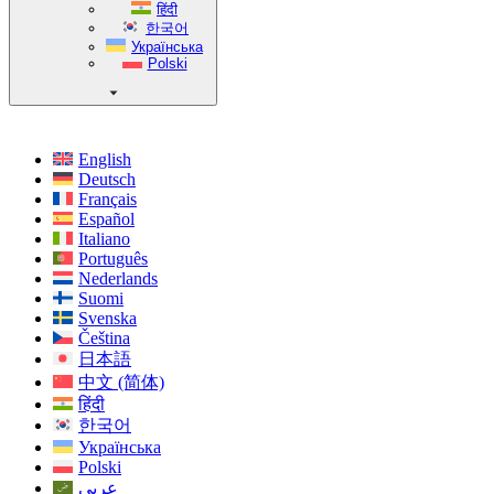
हिंदी
한국어
Українська
Polski
English
Deutsch
Français
Español
Italiano
Português
Nederlands
Suomi
Svenska
Čeština
日本語
中文 (简体)
हिंदी
한국어
Українська
Polski
عربي