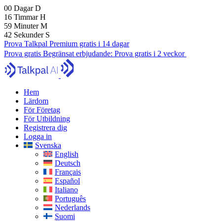
00
Dagar
D
16
Timmar
H
59
Minuter
M
41
Sekunder
S
Prova Talkpal Premium gratis i 14 dagar
Prova gratis
Begränsat erbjudande:
Prova gratis i 2 veckor
Hem
Lärdom
För Företag
För Utbildning
Registrera dig
Logga in
Svenska
English
Deutsch
Français
Español
Italiano
Português
Nederlands
Suomi