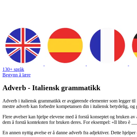
130+ språk
Begynn å lære
Adverb - Italiensk grammatikk
Adverb i italiensk grammatikk er avgjørende elementer som legger til s
mestre adverb kan forbedre kompetansen din i italiensk betydelig, og
Flere øvelser kan hjelpe elevene med å forstå konseptet og bruken av 
dem å forstå konteksten for bruken deres. For eksempel: «Il libro è _
En annen nyttig øvelse er å danne adverb fra adjektiver. Dette hjelper 