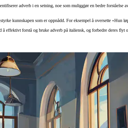
dentifiserer adverb i en setning, noe som muliggjør en bedre forståelse
endt styrke kunnskapen som er oppnådd. For eksempel å oversette «Hun løp
 effektivt forstå og bruke adverb på italiensk, og forbedre deres flyt o