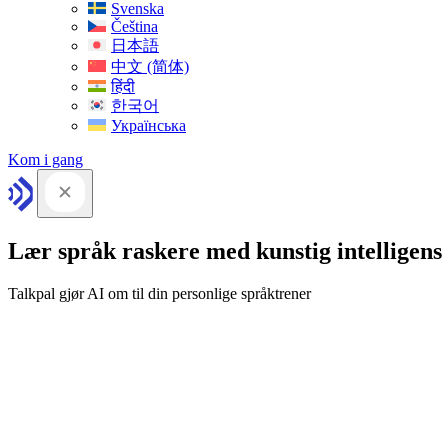
Svenska
Čeština
日本語
中文 (简体)
हिंदी
한국어
Українська
Kom i gang
Lær språk raskere med kunstig intelligens
Talkpal gjør AI om til din personlige språktrener