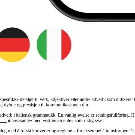
pesifikke detaljer til verb, adjektiver eller andre adverb, som indikerer
 gi dybde og presisjon til kommunikasjonen din.
adverb i italiensk grammatikk. En vanlig øvelse er setningsfullføring. 
____ interessante» med «estremamente» som riktig svar.
deg med å forstå konverteringsreglene – for eksempel å transformere ‘lent