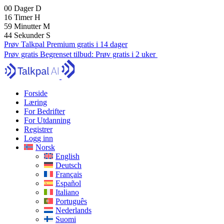
00
Dager
D
16
Timer
H
59
Minutter
M
43
Sekunder
S
Prøv Talkpal Premium gratis i 14 dager
Prøv gratis
Begrenset tilbud:
Prøv gratis i 2 uker
Forside
Læring
For Bedrifter
For Utdanning
Registrer
Logg inn
Norsk
English
Deutsch
Français
Español
Italiano
Português
Nederlands
Suomi