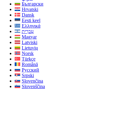
Български
Hrvatski
Dansk
Eesti keel
Ελληνικά
עִברִית
Magyar
Latviski
Lietuvių
Norsk
Türkçe
Română
Русский
Srpski
Slovenčina
Slovenščina