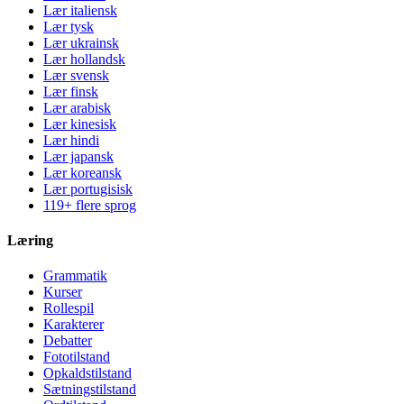
Lær italiensk
Lær tysk
Lær ukrainsk
Lær hollandsk
Lær svensk
Lær finsk
Lær arabisk
Lær kinesisk
Lær hindi
Lær japansk
Lær koreansk
Lær portugisisk
119+ flere sprog
Læring
Grammatik
Kurser
Rollespil
Karakterer
Debatter
Fototilstand
Opkaldstilstand
Sætningstilstand