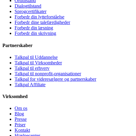
Ordtilstand
Dialogtilstand
Sprogcertifikater
Forbedr din lytteforståelse
Forbedr dine talefærdigheder
Forbedr din læsning
Forbedr din skrivning
Partnerskaber
Talkpal til Uddannelse
Talkpal til Virksomheder
Talkpal til erhverv
Talkpal til nonprofit-organisationer
Talkpal for videresælgere og partnerskaber
Talkpal Affiliate
Virksomhed
Om os
Blog
Presse
Priser
Kontakt
Hjælpecenter