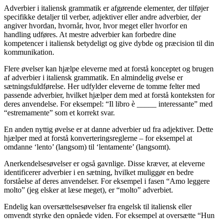
Adverbier i italiensk grammatik er afgørende elementer, der tilføjer
specifikke detaljer til verber, adjektiver eller andre adverbier, der
angiver hvordan, hvornår, hvor, hvor meget eller hvorfor en
handling udføres. At mestre adverbier kan forbedre dine
kompetencer i italiensk betydeligt og give dybde og præcision til din
kommunikation.
Flere øvelser kan hjælpe eleverne med at forstå konceptet og brugen
af adverbier i italiensk grammatik. En almindelig øvelse er
sætningsfuldførelse. Her udfylder eleverne de tomme felter med
passende adverbier, hvilket hjælper dem med at forstå konteksten for
deres anvendelse. For eksempel: “Il libro è _____ interessante” med
“estremamente” som et korrekt svar.
En anden nyttig øvelse er at danne adverbier ud fra adjektiver. Dette
hjælper med at forstå konverteringsreglerne – for eksempel at
omdanne ‘lento’ (langsom) til ‘lentamente’ (langsomt).
Anerkendelsesøvelser er også gavnlige. Disse kræver, at eleverne
identificerer adverbier i en sætning, hvilket muliggør en bedre
forståelse af deres anvendelser. For eksempel i fasen “Amo leggere
molto” (jeg elsker at læse meget), er “molto” adverbiet.
Endelig kan oversættelsesøvelser fra engelsk til italiensk eller
omvendt styrke den opnåede viden. For eksempel at oversætte “Hun