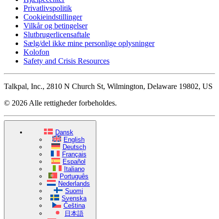
Privatlivspolitik
Cookieindstillinger
Vilkår og betingelser
Slutbrugerlicensaftale
Sælg/del ikke mine personlige oplysninger
Kolofon
Safety and Crisis Resources
Talkpal, Inc., 2810 N Church St, Wilmington, Delaware 19802, US
© 2026 Alle rettigheder forbeholdes.
Dansk
English
Deutsch
Français
Español
Italiano
Português
Nederlands
Suomi
Svenska
Čeština
日本語