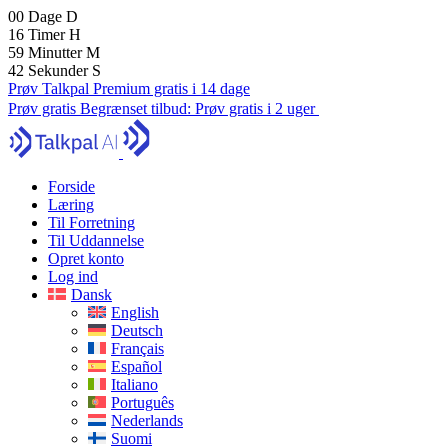
00
Dage
D
16
Timer
H
59
Minutter
M
41
Sekunder
S
Prøv Talkpal Premium gratis i 14 dage
Prøv gratis
Begrænset tilbud:
Prøv gratis i 2 uger
Forside
Læring
Til Forretning
Til Uddannelse
Opret konto
Log ind
Dansk
English
Deutsch
Français
Español
Italiano
Português
Nederlands
Suomi