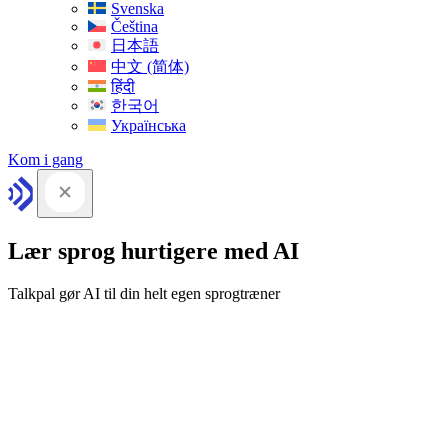
Svenska
Čeština
日本語
中文 (简体)
हिंदी
한국어
Українська
Kom i gang
Lær sprog hurtigere med AI
Talkpal gør AI til din helt egen sprogtræner