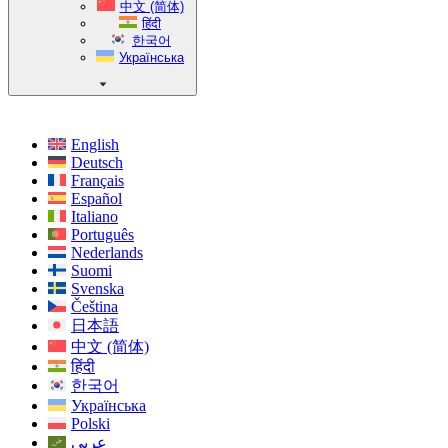
中文 (简体)
हिंदी
한국어
Українська
English
Deutsch
Français
Español
Italiano
Português
Nederlands
Suomi
Svenska
Čeština
日本語
中文 (简体)
हिंदी
한국어
Українська
Polski
عربي