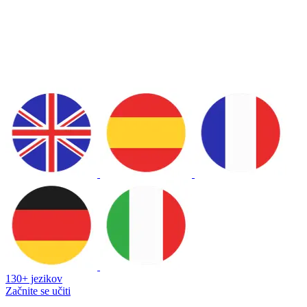
130+ jezikov
Začnite se učiti