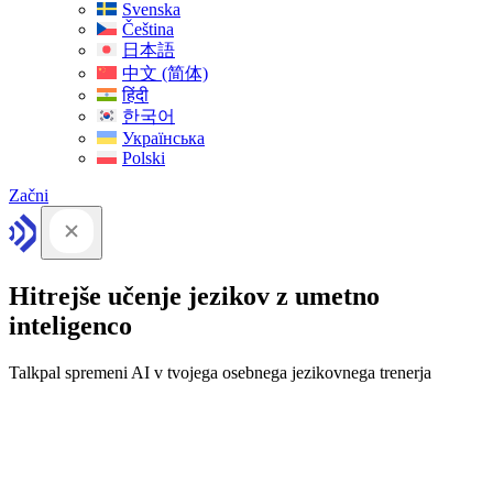
Svenska
Čeština
日本語
中文 (简体)
हिंदी
한국어
Українська
Polski
Začni
Hitrejše učenje jezikov z umetno
inteligenco
Talkpal spremeni AI v tvojega osebnega jezikovnega trenerja