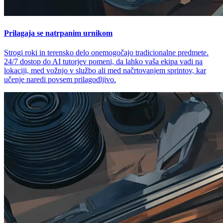
Prilagaja se natrpanim urnikom
Strogi roki in terensko delo onemogočajo tradicionalne predmete.
24/7 dostop do AI tutorjev pomeni, da lahko vaša ekipa vadi na
lokaciji, med vožnjo v službo ali med načrtovanjem sprintov, kar
učenje naredi povsem prilagodljivo.