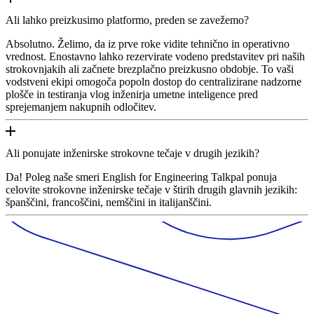
Ali lahko preizkusimo platformo, preden se zavežemo?
Absolutno. Želimo, da iz prve roke vidite tehnično in operativno
vrednost. Enostavno lahko rezervirate vodeno predstavitev pri naših
strokovnjakih ali začnete brezplačno preizkusno obdobje. To vaši
vodstveni ekipi omogoča popoln dostop do centralizirane nadzorne
plošče in testiranja vlog inženirja umetne inteligence pred
sprejemanjem nakupnih odločitev.
Ali ponujate inženirske strokovne tečaje v drugih jezikih?
Da! Poleg naše smeri English for Engineering Talkpal ponuja
celovite strokovne inženirske tečaje v štirih drugih glavnih jezikih:
španščini, francoščini, nemščini in italijanščini.