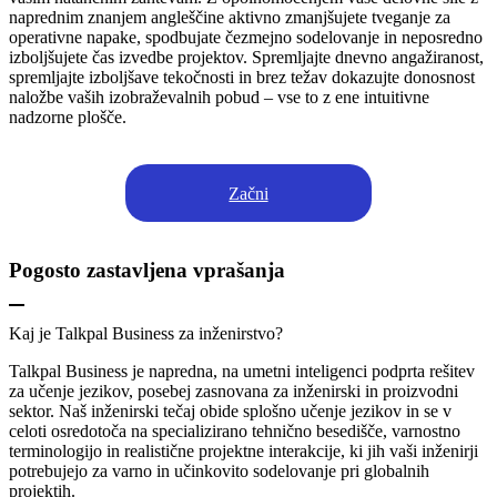
naprednim znanjem angleščine aktivno zmanjšujete tveganje za
operativne napake, spodbujate čezmejno sodelovanje in neposredno
izboljšujete čas izvedbe projektov. Spremljajte dnevno angažiranost,
spremljajte izboljšave tekočnosti in brez težav dokazujte donosnost
naložbe vaših izobraževalnih pobud – vse to z ene intuitivne
nadzorne plošče.
Začni
Pogosto zastavljena vprašanja
Kaj je Talkpal Business za inženirstvo?
Talkpal Business je napredna, na umetni inteligenci podprta rešitev
za učenje jezikov, posebej zasnovana za inženirski in proizvodni
sektor. Naš inženirski tečaj obide splošno učenje jezikov in se v
celoti osredotoča na specializirano tehnično besedišče, varnostno
terminologijo in realistične projektne interakcije, ki jih vaši inženirji
potrebujejo za varno in učinkovito sodelovanje pri globalnih
projektih.