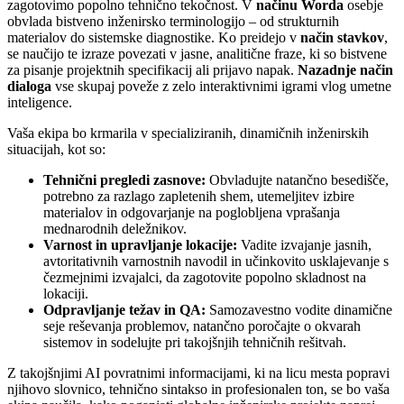
zagotovimo popolno tehnično tekočnost. V
načinu Worda
osebje
obvlada bistveno inženirsko terminologijo – od strukturnih
materialov do sistemske diagnostike. Ko preidejo v
način stavkov
,
se naučijo te izraze povezati v jasne, analitične fraze, ki so bistvene
za pisanje projektnih specifikacij ali prijavo napak.
Nazadnje način
dialoga
vse skupaj poveže z zelo interaktivnimi igrami vlog umetne
inteligence.
Vaša ekipa bo krmarila v specializiranih, dinamičnih inženirskih
situacijah, kot so:
Tehnični pregledi zasnove:
Obvladujte natančno besedišče,
potrebno za razlago zapletenih shem, utemeljitev izbire
materialov in odgovarjanje na poglobljena vprašanja
mednarodnih deležnikov.
Varnost in upravljanje lokacije:
Vadite izvajanje jasnih,
avtoritativnih varnostnih navodil in učinkovito usklajevanje s
čezmejnimi izvajalci, da zagotovite popolno skladnost na
lokaciji.
Odpravljanje težav in QA:
Samozavestno vodite dinamične
seje reševanja problemov, natančno poročajte o okvarah
sistemov in sodelujte pri takojšnjih tehničnih rešitvah.
Z takojšnjimi AI povratnimi informacijami, ki na licu mesta popravi
njihovo slovnico, tehnično sintakso in profesionalen ton, se bo vaša