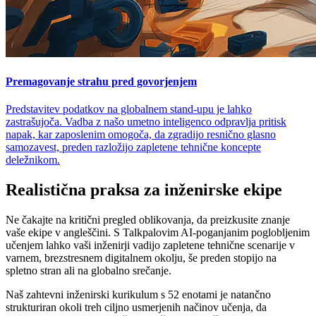
Premagovanje strahu pred govorjenjem
Predstavitev podatkov na globalnem stand-upu je lahko
zastrašujoča. Vadba z našo umetno inteligenco odpravlja pritisk
napak, kar zaposlenim omogoča, da zgradijo resnično glasno
samozavest, preden razložijo zapletene tehnične koncepte
deležnikom.
Realistična praksa za inženirske ekipe
Ne čakajte na kritični pregled oblikovanja, da preizkusite znanje
vaše ekipe v angleščini. S Talkpalovim AI-poganjanim poglobljenim
učenjem lahko vaši inženirji vadijo zapletene tehnične scenarije v
varnem, brezstresnem digitalnem okolju, še preden stopijo na
spletno stran ali na globalno srečanje.
Naš zahtevni inženirski kurikulum s 52 enotami je natančno
strukturiran okoli treh ciljno usmerjenih načinov učenja, da