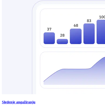
Sledenje angažiranju