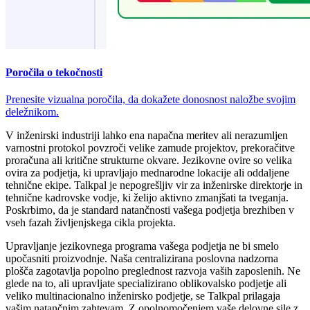
Poročila o tekočnosti
Prenesite vizualna poročila, da dokažete donosnost naložbe svojim
deležnikom.
V inženirski industriji lahko ena napačna meritev ali nerazumljen
varnostni protokol povzroči velike zamude projektov, prekoračitve
proračuna ali kritične strukturne okvare. Jezikovne ovire so velika
ovira za podjetja, ki upravljajo mednarodne lokacije ali oddaljene
tehnične ekipe. Talkpal je nepogrešljiv vir za inženirske direktorje in
tehnične kadrovske vodje, ki želijo aktivno zmanjšati ta tveganja.
Poskrbimo, da je standard natančnosti vašega podjetja brezhiben v
vseh fazah življenjskega cikla projekta.
Upravljanje jezikovnega programa vašega podjetja ne bi smelo
upočasniti proizvodnje. Naša centralizirana poslovna nadzorna
plošča zagotavlja popolno preglednost razvoja vaših zaposlenih. Ne
glede na to, ali upravljate specializirano oblikovalsko podjetje ali
veliko multinacionalno inženirsko podjetje, se Talkpal prilagaja
vašim natančnim zahtevam. Z opolnomočenjem vaše delovne sile z