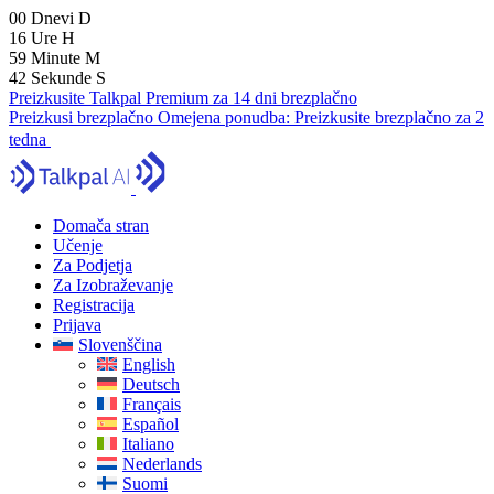
00
Dnevi
D
16
Ure
H
59
Minute
M
41
Sekunde
S
Preizkusite Talkpal Premium za 14 dni brezplačno
Preizkusi brezplačno
Omejena ponudba:
Preizkusite brezplačno za 2
tedna
Domača stran
Učenje
Za Podjetja
Za Izobraževanje
Registracija
Prijava
Slovenščina
English
Deutsch
Français
Español
Italiano
Nederlands
Suomi