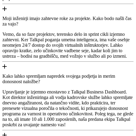
Moji inženirji imajo zahtevne roke za projekte. Kako bodo našli čas
za vajo?
Vemo, da so faze projektov, terensko delo in sprint cikli izjemno
zahtevni. Ker Talkpal poganja umetna inteligenca, ima vaše osebje
neomejen 24/7 dostop do svojih virtualnih inštruktorjev. Lahko
opravijo kratke, zelo učinkovite vadbene seje, kadar koli jim to
ustreza – bodisi na gradbišču, med vožnjo v službo ali po izmeni.
Kako lahko spremljam napredek svojega podjetja in merim
donosnost naložbe?
Upravljanje je izjemno enostavno z Talkpal Business Dashboard.
Kot direktor inženiringa ali vodja kadrovske službe lahko spremljate
dnevno angažiranost, da natančno vidite, kdo prakticira, ter
prenesete vizualna poročila o tekočnosti, ki prikazujejo donosnost
programa za varnost in operativno učinkovitost. Poleg tega, ne glede
na to, ali imate 10 ali 1.000 zaposlenih, naša predana ekipa Talkpal
poskrbi za uvajanje namesto vas!