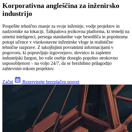
Korporativna angleščina za inženirsko
industrijo
Pospešite tehnično znanje za svoje inženirje, vodje projektov in
nadzornike na lokaciji. Talkpalova jezikovna platforma, ki temelji na
umetni inteligenci, presega standardne vaje besedišča in popolnoma
potopi učence v visokostavne inženirske vloge in realistične
tehnične razprave. Z takojšnjimi povratnimi informacijami v
pogovoru, ki popravljajo izgovorjavo, slovnico in zapleten
industrijski žargon, bo vaše osebje doseglo popolno strokovno
usposobljenost – na voljo 24/7, da se brezhibno prilagodijo
zahtevnim rokom projektov.
Začni
Rezervirajte brezplačen posvet