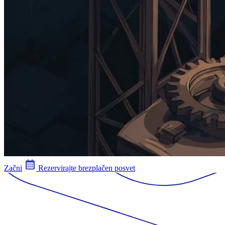
Začni
Rezervirajte brezplačen posvet