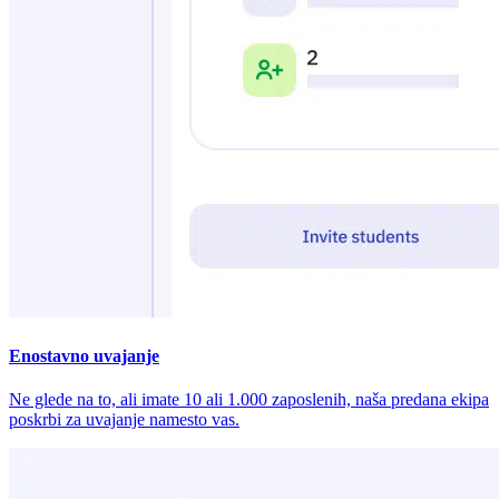
Enostavno uvajanje
Ne glede na to, ali imate 10 ali 1.000 zaposlenih, naša predana ekipa
poskrbi za uvajanje namesto vas.