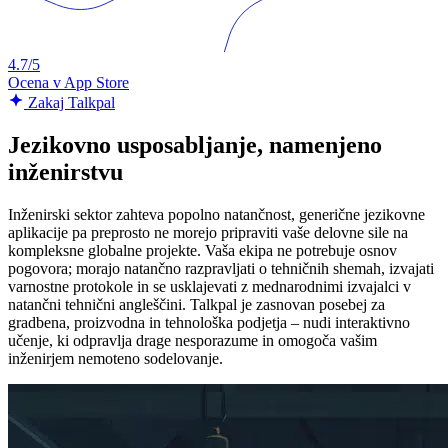
4.7/5
Ocena v App Store
Zakaj Talkpal
Jezikovno usposabljanje, namenjeno
inženirstvu
Inženirski sektor zahteva popolno natančnost, generične jezikovne
aplikacije pa preprosto ne morejo pripraviti vaše delovne sile na
kompleksne globalne projekte. Vaša ekipa ne potrebuje osnov
pogovora; morajo natančno razpravljati o tehničnih shemah, izvajati
varnostne protokole in se usklajevati z mednarodnimi izvajalci v
natančni tehnični angleščini. Talkpal je zasnovan posebej za
gradbena, proizvodna in tehnološka podjetja – nudi interaktivno
učenje, ki odpravlja drage nesporazume in omogoča vašim
inženirjem nemoteno sodelovanje.