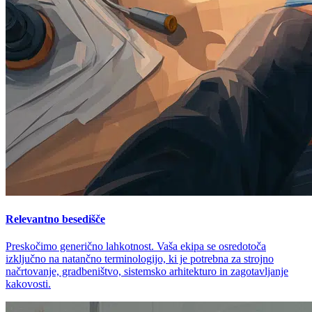
Relevantno besedišče
Preskočimo generično lahkotnost. Vaša ekipa se osredotoča
izključno na natančno terminologijo, ki je potrebna za strojno
načrtovanje, gradbeništvo, sistemsko arhitekturo in zagotavljanje
kakovosti.