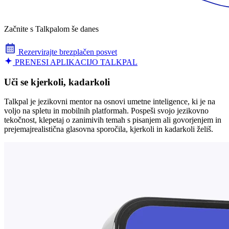
Začnite s Talkpalom še danes
Rezervirajte brezplačen posvet
PRENESI APLIKACIJO TALKPAL
Uči se kjerkoli, kadarkoli
Talkpal je jezikovni mentor na osnovi umetne inteligence, ki je na
voljo na spletu in mobilnih platformah. Pospeši svojo jezikovno
tekočnost, klepetaj o zanimivih temah s pisanjem ali govorjenjem in
prejemajrealistična glasovna sporočila, kjerkoli in kadarkoli želiš.