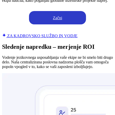
ekipa naučila, kako poganjati globalne inženirske projekte naprej.
Začni
ZA KADROVSKO SLUŽBO IN VODJE
Sledenje napredku – merjenje ROI
Vodenje jezikovnega usposabljanja vaše ekipe ne bi smelo biti drugo
delo. Naša centralizirana poslovna nadzorna plošča vam omogoča
popoln vpogled v to, kako se vaši zaposleni izboljšujejo.