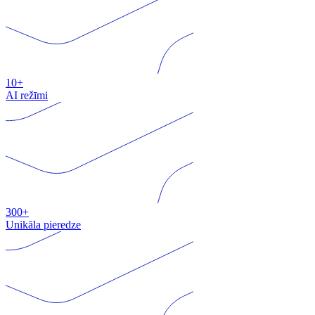
10+
AI režīmi
300+
Unikāla pieredze