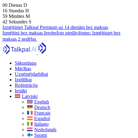
00
Dienas
D
16
Stundas
H
59
Minūtes
M
41
Sekundes
S
Izmēģiniet Talkpal Premium uz 14 dienām bez maksas
Izmēģini bez maksas
Ierobežots piedāvājums:
Izmēģiniet bez
maksas 2 nedēļas
Sākumlapa
Mācības
Uzņēmējdarbībai
Izglītībai
Reģistrācija
Ienākt
Latviski
English
Deutsch
Français
Español
Italiano
Nederlands
Suomi