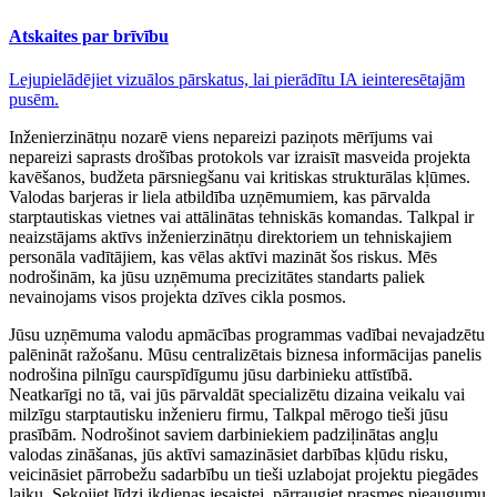
Atskaites par brīvību
Lejupielādējiet vizuālos pārskatus, lai pierādītu IA ieinteresētajām
pusēm.
Inženierzinātņu nozarē viens nepareizi paziņots mērījums vai
nepareizi saprasts drošības protokols var izraisīt masveida projekta
kavēšanos, budžeta pārsniegšanu vai kritiskas strukturālas kļūmes.
Valodas barjeras ir liela atbildība uzņēmumiem, kas pārvalda
starptautiskas vietnes vai attālinātas tehniskās komandas. Talkpal ir
neaizstājams aktīvs inženierzinātņu direktoriem un tehniskajiem
personāla vadītājiem, kas vēlas aktīvi mazināt šos riskus. Mēs
nodrošinām, ka jūsu uzņēmuma precizitātes standarts paliek
nevainojams visos projekta dzīves cikla posmos.
Jūsu uzņēmuma valodu apmācības programmas vadībai nevajadzētu
palēnināt ražošanu. Mūsu centralizētais biznesa informācijas panelis
nodrošina pilnīgu caurspīdīgumu jūsu darbinieku attīstībā.
Neatkarīgi no tā, vai jūs pārvaldāt specializētu dizaina veikalu vai
milzīgu starptautisku inženieru firmu, Talkpal mērogo tieši jūsu
prasībām. Nodrošinot saviem darbiniekiem padziļinātas angļu
valodas zināšanas, jūs aktīvi samazināsiet darbības kļūdu risku,
veicināsiet pārrobežu sadarbību un tieši uzlabojat projektu piegādes
laiku. Sekojiet līdzi ikdienas iesaistei, pārraugiet prasmes pieaugumu