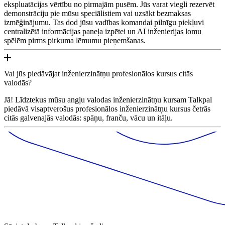
ekspluatācijas vērtību no pirmajām pusēm. Jūs varat viegli rezervēt
demonstrāciju pie mūsu speciālistiem vai uzsākt bezmaksas
izmēģinājumu. Tas dod jūsu vadības komandai pilnīgu piekļuvi
centralizētā informācijas paneļa izpētei un AI inženierijas lomu
spēlēm pirms pirkuma lēmumu pieņemšanas.
Vai jūs piedāvājat inženierzinātņu profesionālos kursus citās
valodās?
Jā! Līdztekus mūsu angļu valodas inženierzinātņu kursam Talkpal
piedāvā visaptverošus profesionālos inženierzinātņu kursus četrās
citās galvenajās valodās: spāņu, franču, vācu un itāļu.