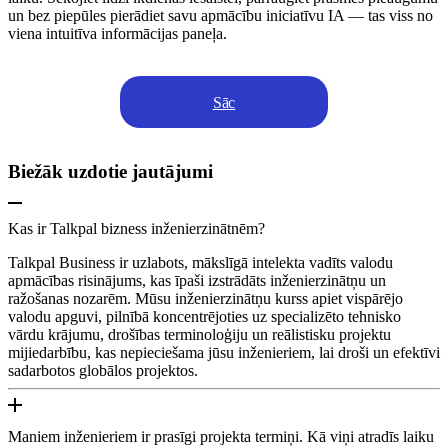
un bez piepūles pierādiet savu apmācību iniciatīvu IA — tas viss no
viena intuitīva informācijas paneļa.
Sāc
Biežāk uzdotie jautājumi
Kas ir Talkpal bizness inženierzinātnēm?
Talkpal Business ir uzlabots, mākslīgā intelekta vadīts valodu
apmācības risinājums, kas īpaši izstrādāts inženierzinātņu un
ražošanas nozarēm. Mūsu inženierzinātņu kurss apiet vispārējo
valodu apguvi, pilnībā koncentrējoties uz specializēto tehnisko
vārdu krājumu, drošības terminoloģiju un reālistisku projektu
mijiedarbību, kas nepieciešama jūsu inženieriem, lai droši un efektīvi
sadarbotos globālos projektos.
Maniem inženieriem ir prasīgi projekta termiņi. Kā viņi atradīs laiku