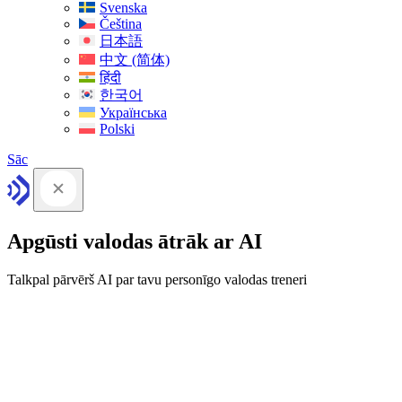
Svenska
Čeština
日本語
中文 (简体)
हिंदी
한국어
Українська
Polski
Sāc
Apgūsti valodas ātrāk ar AI
Talkpal pārvērš AI par tavu personīgo valodas treneri