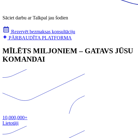
Sāciet darbu ar Talkpal jau šodien
Rezervēt bezmaksas konsultāciju
PĀRBAUDĪTA PLATFORMA
MĪLĒTS MILJONIEM – GATAVS JŪSU
KOMANDAI
10,000,000+
Lietotāji