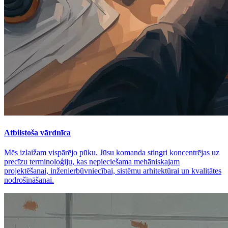
Atbilstoša vārdnīca
Mēs izlaižam vispārējo pūku. Jūsu komanda stingri koncentrējas uz
precīzu terminoloģiju, kas nepieciešama mehāniskajam
projektēšanai, inženierbūvniecībai, sistēmu arhitektūrai un kvalitātes
nodrošināšanai.