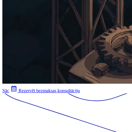
Sāc
Rezervēt bezmaksas konsultāciju