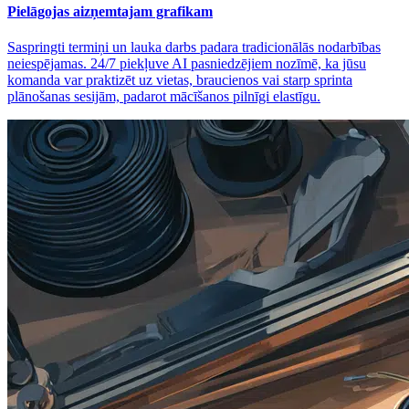
Pielāgojas aizņemtajam grafikam
Saspringti termiņi un lauka darbs padara tradicionālās nodarbības
neiespējamas. 24/7 piekļuve AI pasniedzējiem nozīmē, ka jūsu
komanda var praktizēt uz vietas, braucienos vai starp sprinta
plānošanas sesijām, padarot mācīšanos pilnīgi elastīgu.