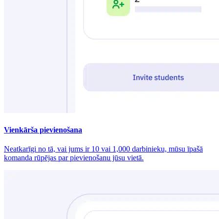
Vienkārša pievienošana
Neatkarīgi no tā, vai jums ir 10 vai 1,000 darbinieku, mūsu īpašā
komanda rūpējas par pievienošanu jūsu vietā.