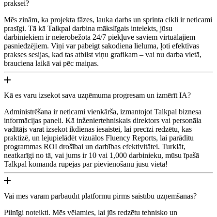
praksei?
Mēs zinām, ka projekta fāzes, lauka darbs un sprinta cikli ir neticami
prasīgi. Tā kā Talkpal darbina mākslīgais intelekts, jūsu
darbiniekiem ir neierobežota 24/7 piekļuve saviem virtuālajiem
pasniedzējiem. Viņi var pabeigt sakodiena lieluma, ļoti efektīvas
prakses sesijas, kad tas atbilst viņu grafikam – vai nu darba vietā,
brauciena laikā vai pēc maiņas.
Kā es varu izsekot sava uzņēmuma progresam un izmērīt IA?
Administrēšana ir neticami vienkārša, izmantojot Talkpal biznesa
informācijas paneli. Kā inženiertehniskais direktors vai personāla
vadītājs varat izsekot ikdienas iesaistei, lai precīzi redzētu, kas
praktizē, un lejupielādēt vizuālos Fluency Reports, lai parādītu
programmas ROI drošībai un darbības efektivitātei. Turklāt,
neatkarīgi no tā, vai jums ir 10 vai 1,000 darbinieku, mūsu īpašā
Talkpal komanda rūpējas par pievienošanu jūsu vietā!
Vai mēs varam pārbaudīt platformu pirms saistību uzņemšanās?
Pilnīgi noteikti. Mēs vēlamies, lai jūs redzētu tehnisko un