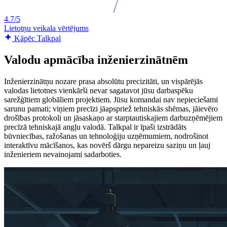
4.7/5
Lietotņu veikala vērtējums
Kāpēc Talkpal
Valodu apmācība inženierzinātnēm
Inženierzinātņu nozare prasa absolūtu precizitāti, un vispārējās
valodas lietotnes vienkārši nevar sagatavot jūsu darbaspēku
sarežģītiem globāliem projektiem. Jūsu komandai nav nepieciešami
sarunu pamati; viņiem precīzi jāapspriež tehniskās shēmas, jāievēro
drošības protokoli un jāsaskaņo ar starptautiskajiem darbuzņēmējiem
precīzā tehniskajā angļu valodā. Talkpal ir īpaši izstrādāts
būvniecības, ražošanas un tehnoloģiju uzņēmumiem, nodrošinot
interaktīvu mācīšanos, kas novērš dārgu nepareizu saziņu un ļauj
inženieriem nevainojami sadarboties.