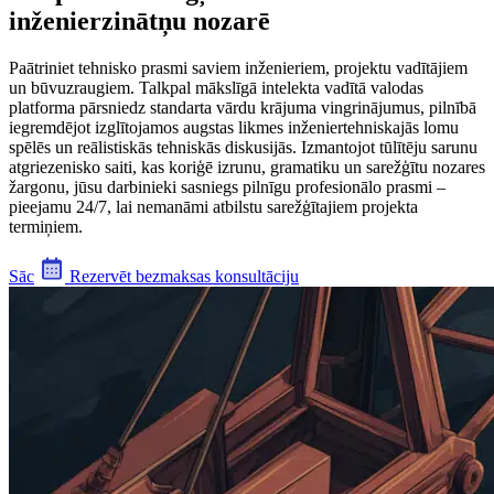
inženierzinātņu nozarē
Paātriniet tehnisko prasmi saviem inženieriem, projektu vadītājiem
un būvuzraugiem. Talkpal mākslīgā intelekta vadītā valodas
platforma pārsniedz standarta vārdu krājuma vingrinājumus, pilnībā
iegremdējot izglītojamos augstas likmes inženiertehniskajās lomu
spēlēs un reālistiskās tehniskās diskusijās. Izmantojot tūlītēju sarunu
atgriezenisko saiti, kas koriģē izrunu, gramatiku un sarežģītu nozares
žargonu, jūsu darbinieki sasniegs pilnīgu profesionālo prasmi –
pieejamu 24/7, lai nemanāmi atbilstu sarežģītajiem projekta
termiņiem.
Sāc
Rezervēt bezmaksas konsultāciju