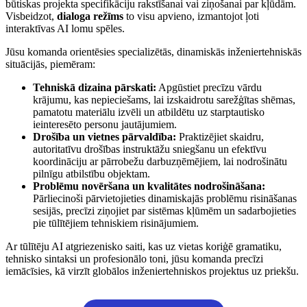
būtiskas projekta specifikāciju rakstīšanai vai ziņošanai par kļūdām.
Visbeidzot,
dialoga režīms
to visu apvieno, izmantojot ļoti
interaktīvas AI lomu spēles.
Jūsu komanda orientēsies specializētās, dinamiskās inženiertehniskās
situācijās, piemēram:
Tehniskā dizaina pārskati:
Apgūstiet precīzu vārdu
krājumu, kas nepieciešams, lai izskaidrotu sarežģītas shēmas,
pamatotu materiālu izvēli un atbildētu uz starptautisko
ieinteresēto personu jautājumiem.
Drošība un vietnes pārvaldība:
Praktizējiet skaidru,
autoritatīvu drošības instruktāžu sniegšanu un efektīvu
koordināciju ar pārrobežu darbuzņēmējiem, lai nodrošinātu
pilnīgu atbilstību objektam.
Problēmu novēršana un kvalitātes nodrošināšana:
Pārliecinoši pārvietojieties dinamiskajās problēmu risināšanas
sesijās, precīzi ziņojiet par sistēmas kļūmēm un sadarbojieties
pie tūlītējiem tehniskiem risinājumiem.
Ar tūlītēju AI atgriezenisko saiti, kas uz vietas koriģē gramatiku,
tehnisko sintaksi un profesionālo toni, jūsu komanda precīzi
iemācīsies, kā virzīt globālos inženiertehniskos projektus uz priekšu.