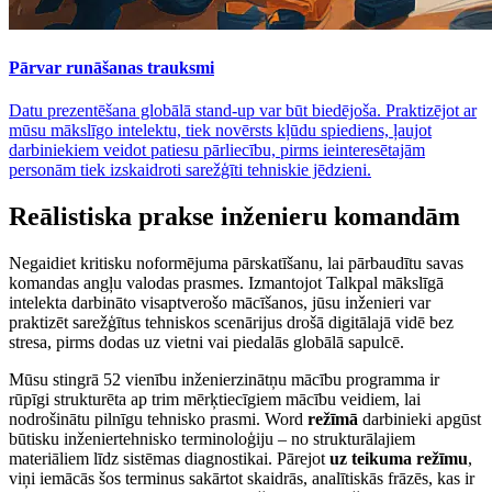
Pārvar runāšanas trauksmi
Datu prezentēšana globālā stand-up var būt biedējoša. Praktizējot ar
mūsu mākslīgo intelektu, tiek novērsts kļūdu spiediens, ļaujot
darbiniekiem veidot patiesu pārliecību, pirms ieinteresētajām
personām tiek izskaidroti sarežģīti tehniskie jēdzieni.
Reālistiska prakse inženieru komandām
Negaidiet kritisku noformējuma pārskatīšanu, lai pārbaudītu savas
komandas angļu valodas prasmes. Izmantojot Talkpal mākslīgā
intelekta darbināto visaptverošo mācīšanos, jūsu inženieri var
praktizēt sarežģītus tehniskos scenārijus drošā digitālajā vidē bez
stresa, pirms dodas uz vietni vai piedalās globālā sapulcē.
Mūsu stingrā 52 vienību inženierzinātņu mācību programma ir
rūpīgi strukturēta ap trim mērķtiecīgiem mācību veidiem, lai
nodrošinātu pilnīgu tehnisko prasmi. Word
režīmā
darbinieki apgūst
būtisku inženiertehnisko terminoloģiju – no strukturālajiem
materiāliem līdz sistēmas diagnostikai. Pārejot
uz teikuma režīmu
,
viņi iemācās šos terminus sakārtot skaidrās, analītiskās frāzēs, kas ir