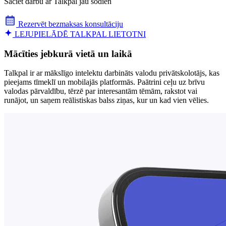
Sāciet darbu ar Talkpal jau šodien
Rezervēt bezmaksas konsultāciju
LEJUPIELĀDĒ TALKPAL LIETOTNI
Mācīties jebkurā vietā un laikā
Talkpal ir ar mākslīgo intelektu darbināts valodu privātskolotājs, kas
pieejams tīmeklī un mobilajās platformās. Paātrini ceļu uz brīvu
valodas pārvaldību, tērzē par interesantām tēmām, rakstot vai
runājot, un saņem reālistiskas balss ziņas, kur un kad vien vēlies.