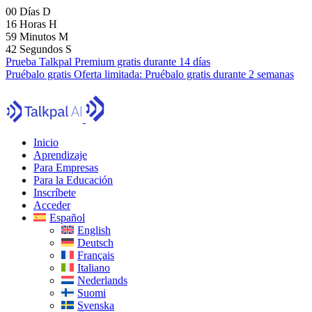
00
Días
D
16
Horas
H
59
Minutos
M
41
Segundos
S
Prueba Talkpal Premium gratis durante 14 días
Pruébalo gratis
Oferta limitada:
Pruébalo gratis durante 2 semanas
Inicio
Aprendizaje
Para Empresas
Para la Educación
Inscríbete
Acceder
Español
English
Deutsch
Français
Italiano
Nederlands
Suomi
Svenska