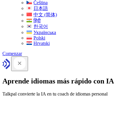
Čeština
日本語
中文 (简体)
हिंदी
한국어
Українська
Polski
Hrvatski
Comenzar
Aprende idiomas más rápido con IA
Talkpal convierte la IA en tu coach de idiomas personal