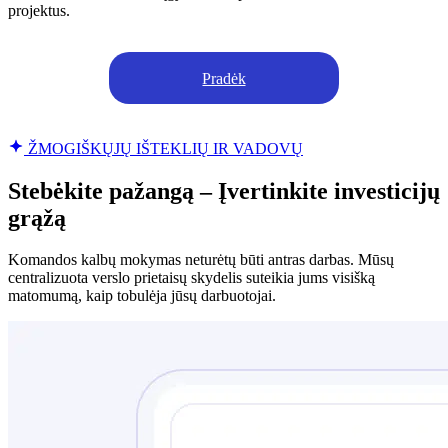
projektus.
Pradėk
ŽMOGIŠKŲJŲ IŠTEKLIŲ IR VADOVŲ
Stebėkite pažangą – Įvertinkite investicijų
grąžą
Komandos kalbų mokymas neturėtų būti antras darbas. Mūsų
centralizuota verslo prietaisų skydelis suteikia jums visišką
matomumą, kaip tobulėja jūsų darbuotojai.