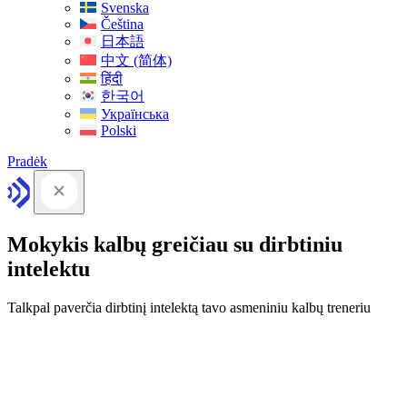
Svenska
Čeština
日本語
中文 (简体)
हिंदी
한국어
Українська
Polski
Pradėk
Mokykis kalbų greičiau su dirbtiniu
intelektu
Talkpal paverčia dirbtinį intelektą tavo asmeniniu kalbų treneriu