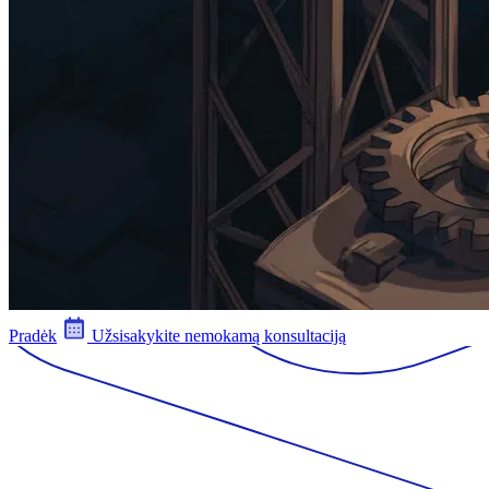
Pradėk
Užsisakykite nemokamą konsultaciją