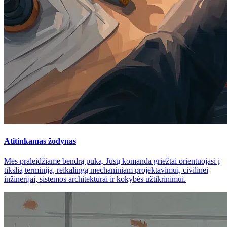
Atitinkamas žodynas
Mes praleidžiame bendrą pūką. Jūsų komanda griežtai orientuojasi į
tikslią terminiją, reikalingą mechaniniam projektavimui, civilinei
inžinerijai, sistemos architektūrai ir kokybės užtikrinimui.