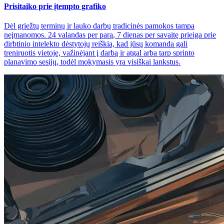
Prisitaiko prie įtempto grafiko
Dėl griežtų terminų ir lauko darbų tradicinės pamokos tampa
neįmanomos. 24 valandas per parą, 7 dienas per savaitę prieiga prie
dirbtinio intelekto dėstytojų reiškia, kad jūsų komanda gali
treniruotis vietoje, važinėjant į darbą ir atgal arba tarp sprinto
planavimo sesijų, todėl mokymasis yra visiškai lankstus.