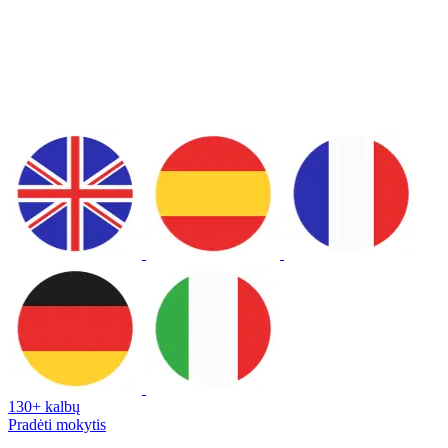
130+ kalbų
Pradėti mokytis