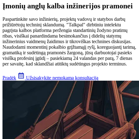
Įmonių anglų kalba inžinerijos pramonei
Paspartinkite savo inžinierių, projektų vadovų ir statybos darbų
prižiūrėtojų techninį sklandumą. "Talkpal" dirbtiniu intelektu
pagrįsta kalbos platforma peržengia standartinių žodyno pratimų
ribas, visiškai panardindama besimokančius į didelių statymų
inžinerinius vaidmenų žaidimus ir tikroviškas technines diskusijas.
Naudodami momentinį pokalbio grįžtamąjį ryšį, koreguojantį tarimą,
gramatiką ir sudėtingą pramonės žargoną, jūsų darbuotojai pasieks
visišką profesinį įgūdį – pasiekiamą 24 valandas per parą, 7 dienas
per savaitę, kad sklandžiai atitiktų sudėtingus projekto terminus.
Pradėk
Užsisakykite nemokamą konsultaciją