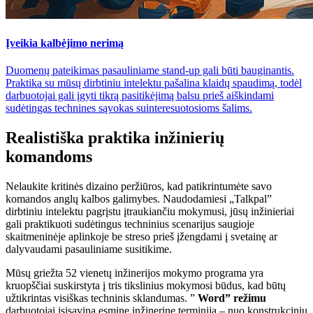
Įveikia kalbėjimo nerimą
Duomenų pateikimas pasauliniame stand-up gali būti bauginantis.
Praktika su mūsų dirbtiniu intelektu pašalina klaidų spaudimą, todėl
darbuotojai gali įgyti tikrą pasitikėjimą balsu prieš aiškindami
sudėtingas technines sąvokas suinteresuotosioms šalims.
Realistiška praktika inžinierių
komandoms
Nelaukite kritinės dizaino peržiūros, kad patikrintumėte savo
komandos anglų kalbos galimybes. Naudodamiesi „Talkpal”
dirbtiniu intelektu pagrįstu įtraukiančiu mokymusi, jūsų inžinieriai
gali praktikuoti sudėtingus techninius scenarijus saugioje
skaitmeninėje aplinkoje be streso prieš įžengdami į svetainę ar
dalyvaudami pasauliniame susitikime.
Mūsų griežta 52 vienetų inžinerijos mokymo programa yra
kruopščiai suskirstyta į tris tikslinius mokymosi būdus, kad būtų
užtikrintas visiškas techninis sklandumas. ”
Word” režimu
darbuotojai įsisavina esminę inžinerinę terminiją – nuo konstrukcinių