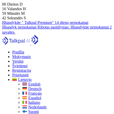
00
Dienos
D
16
Valandos
H
59
Minutės
M
41
Sekundės
S
Išbandykite " Talkpal Premium" 14 dienų nemokamai
Išbandyk nemokamai
Ribotas pasiūlymas:
Išbandykite nemokamai 2
savaites
Pradžia
Mokymasis
Verslui
Švietimui
Registracija
Prisijungti
Lietuvių
English
Deutsch
Français
Español
Italiano
Nederlands
Suomi