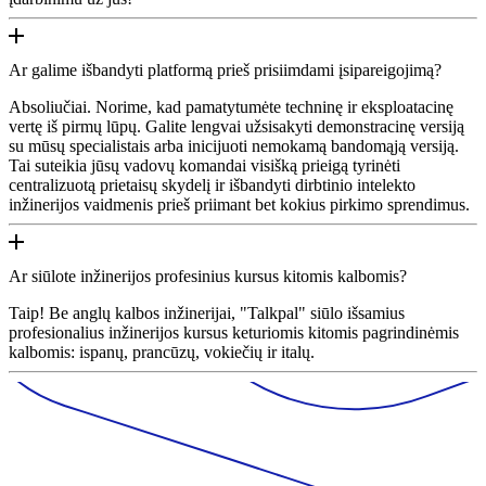
Ar galime išbandyti platformą prieš prisiimdami įsipareigojimą?
Absoliučiai. Norime, kad pamatytumėte techninę ir eksploatacinę
vertę iš pirmų lūpų. Galite lengvai užsisakyti demonstracinę versiją
su mūsų specialistais arba inicijuoti nemokamą bandomąją versiją.
Tai suteikia jūsų vadovų komandai visišką prieigą tyrinėti
centralizuotą prietaisų skydelį ir išbandyti dirbtinio intelekto
inžinerijos vaidmenis prieš priimant bet kokius pirkimo sprendimus.
Ar siūlote inžinerijos profesinius kursus kitomis kalbomis?
Taip! Be anglų kalbos inžinerijai, "Talkpal" siūlo išsamius
profesionalius inžinerijos kursus keturiomis kitomis pagrindinėmis
kalbomis: ispanų, prancūzų, vokiečių ir italų.