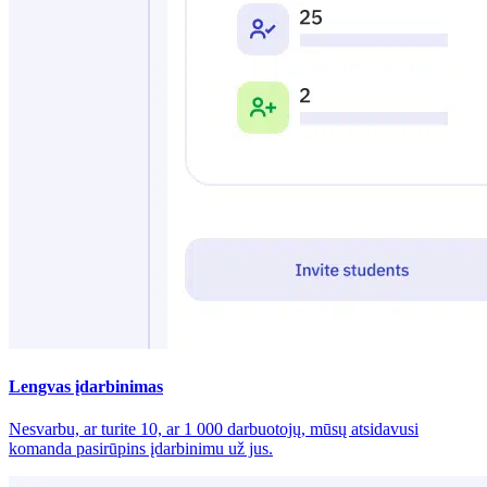
Lengvas įdarbinimas
Nesvarbu, ar turite 10, ar 1 000 darbuotojų, mūsų atsidavusi
komanda pasirūpins įdarbinimu už jus.