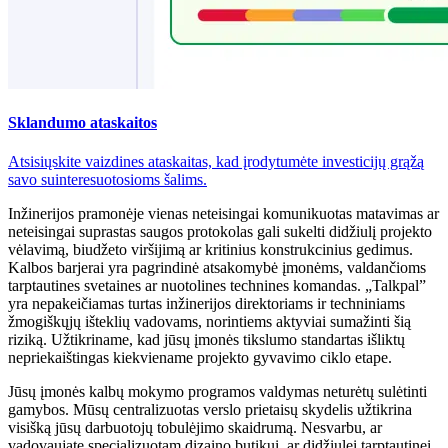
Sklandumo ataskaitos
Atsisiųskite vaizdines ataskaitas, kad įrodytumėte investicijų grąžą
savo suinteresuotosioms šalims.
Inžinerijos pramonėje vienas neteisingai komunikuotas matavimas ar
neteisingai suprastas saugos protokolas gali sukelti didžiulį projekto
vėlavimą, biudžeto viršijimą ar kritinius konstrukcinius gedimus.
Kalbos barjerai yra pagrindinė atsakomybė įmonėms, valdančioms
tarptautines svetaines ar nuotolines technines komandas. „Talkpal”
yra nepakeičiamas turtas inžinerijos direktoriams ir techniniams
žmogiškųjų išteklių vadovams, norintiems aktyviai sumažinti šią
riziką. Užtikriname, kad jūsų įmonės tikslumo standartas išliktų
nepriekaištingas kiekviename projekto gyvavimo ciklo etape.
Jūsų įmonės kalbų mokymo programos valdymas neturėtų sulėtinti
gamybos. Mūsų centralizuotas verslo prietaisų skydelis užtikrina
visišką jūsų darbuotojų tobulėjimo skaidrumą. Nesvarbu, ar
vadovaujate specializuotam dizaino butikui, ar didžiulei tarptautinei