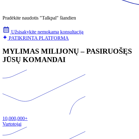
Pradėkite naudotis "Talkpal" šiandien
Užsisakykite nemokamą konsultaciją
PATIKRINTA PLATFORMA
MYLIMAS MILIJONŲ – PASIRUOŠĘS
JŪSŲ KOMANDAI
10,000,000+
Vartotojai