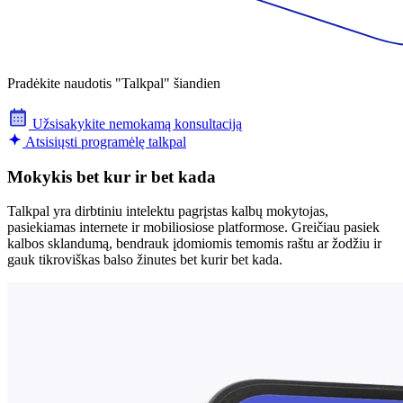
Pradėkite naudotis "Talkpal" šiandien
Užsisakykite nemokamą konsultaciją
Atsisiųsti programėlę talkpal
Mokykis bet kur ir bet kada
Talkpal yra dirbtiniu intelektu pagrįstas kalbų mokytojas,
pasiekiamas internete ir mobiliosiose platformose. Greičiau pasiek
kalbos sklandumą, bendrauk įdomiomis temomis raštu ar žodžiu ir
gauk tikroviškas balso žinutes bet kurir bet kada.