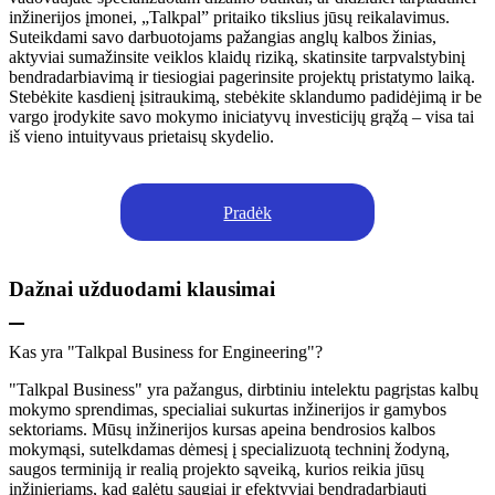
inžinerijos įmonei, „Talkpal” pritaiko tikslius jūsų reikalavimus.
Suteikdami savo darbuotojams pažangias anglų kalbos žinias,
aktyviai sumažinsite veiklos klaidų riziką, skatinsite tarpvalstybinį
bendradarbiavimą ir tiesiogiai pagerinsite projektų pristatymo laiką.
Stebėkite kasdienį įsitraukimą, stebėkite sklandumo padidėjimą ir be
vargo įrodykite savo mokymo iniciatyvų investicijų grąžą – visa tai
iš vieno intuityvaus prietaisų skydelio.
Pradėk
Dažnai užduodami klausimai
Kas yra "Talkpal Business for Engineering"?
"Talkpal Business" yra pažangus, dirbtiniu intelektu pagrįstas kalbų
mokymo sprendimas, specialiai sukurtas inžinerijos ir gamybos
sektoriams. Mūsų inžinerijos kursas apeina bendrosios kalbos
mokymąsi, sutelkdamas dėmesį į specializuotą techninį žodyną,
saugos terminiją ir realią projekto sąveiką, kurios reikia jūsų
inžinieriams, kad galėtų saugiai ir efektyviai bendradarbiauti