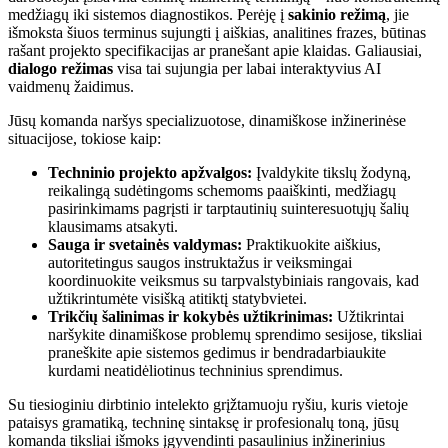
medžiagų iki sistemos diagnostikos. Perėję į
sakinio režimą
, jie
išmoksta šiuos terminus sujungti į aiškias, analitines frazes, būtinas
rašant projekto specifikacijas ar pranešant apie klaidas. Galiausiai,
dialogo režimas
visa tai sujungia per labai interaktyvius AI
vaidmenų žaidimus.
Jūsų komanda naršys specializuotose, dinamiškose inžinerinėse
situacijose, tokiose kaip:
Techninio projekto apžvalgos:
Įvaldykite tikslų žodyną,
reikalingą sudėtingoms schemoms paaiškinti, medžiagų
pasirinkimams pagrįsti ir tarptautinių suinteresuotųjų šalių
klausimams atsakyti.
Sauga ir svetainės valdymas:
Praktikuokite aiškius,
autoritetingus saugos instruktažus ir veiksmingai
koordinuokite veiksmus su tarpvalstybiniais rangovais, kad
užtikrintumėte visišką atitiktį statybvietei.
Trikčių šalinimas ir kokybės užtikrinimas:
Užtikrintai
naršykite dinamiškose problemų sprendimo sesijose, tiksliai
praneškite apie sistemos gedimus ir bendradarbiaukite
kurdami neatidėliotinus techninius sprendimus.
Su tiesioginiu dirbtinio intelekto grįžtamuoju ryšiu, kuris vietoje
pataisys gramatiką, techninę sintaksę ir profesionalų toną, jūsų
komanda tiksliai išmoks įgyvendinti pasaulinius inžinerinius