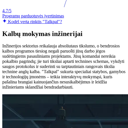
4.7/5
Programų parduotuvės įvertinimas
Kodėl verta rinktis "Talkpal"?
Kalbų mokymas inžinerijai
Inžinerijos sektorius reikalauja absoliutaus tikslumo, o bendrosios
kalbos programos tiesiog negali paruošti jūsų darbo jėgos
sudėtingiems pasauliniams projektams. Jūsų komandai nereikia
pokalbio pagrindų; jie turi tiksliai aptarti technines schemas, vykdyti
saugos protokolus ir suderinti su tarptautiniais rangovais tikslia
technine anglų kalba. "Talkpal" sukurta specialiai statybos, gamybos
ir technologijų įmonėms – teikia interaktyvų mokymąsi, kuris
pašalina brangiai kainuojančius nesusikalbėjimus ir leidžia
inžinieriams sklandžiai bendradarbiauti.