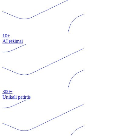
10+
AI režimai
300+
Unikali patirtis