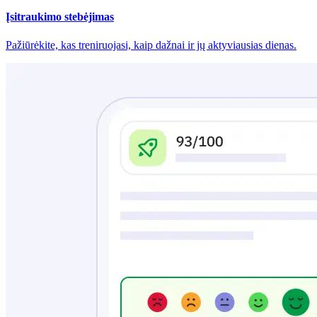
Įsitraukimo stebėjimas
Pažiūrėkite, kas treniruojasi, kaip dažnai ir jų aktyviausias dienas.