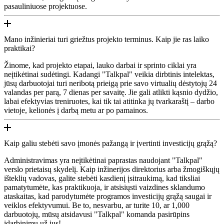
pasauliniuose projektuose.
Mano inžinieriai turi griežtus projekto terminus. Kaip jie ras laiko
praktikai?
Žinome, kad projekto etapai, lauko darbai ir sprinto ciklai yra
neįtikėtinai sudėtingi. Kadangi "Talkpal" veikia dirbtinis intelektas,
jūsų darbuotojai turi neribotą prieigą prie savo virtualių dėstytojų 24
valandas per parą, 7 dienas per savaitę. Jie gali atlikti kąsnio dydžio,
labai efektyvias treniruotes, kai tik tai atitinka jų tvarkaraštį – darbo
vietoje, kelionės į darbą metu ar po pamainos.
Kaip galiu stebėti savo įmonės pažangą ir įvertinti investicijų grąžą?
Administravimas yra neįtikėtinai paprastas naudojant "Talkpal"
verslo prietaisų skydelį. Kaip inžinerijos direktorius arba žmogiškųjų
išteklių vadovas, galite stebėti kasdienį įsitraukimą, kad tiksliai
pamatytumėte, kas praktikuoja, ir atsisiųsti vaizdines sklandumo
ataskaitas, kad parodytumėte programos investicijų grąžą saugai ir
veiklos efektyvumui. Be to, nesvarbu, ar turite 10, ar 1,000
darbuotojų, mūsų atsidavusi "Talkpal" komanda pasirūpins
įdarbinimu už jus!