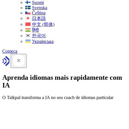
Suomi
Svenska
Čeština
日本語
中文 (简体)
हिंदी
한국어
Українська
Começa
Aprenda idiomas mais rapidamente com
IA
O Talkpal transforma a IA no seu coach de idiomas particular