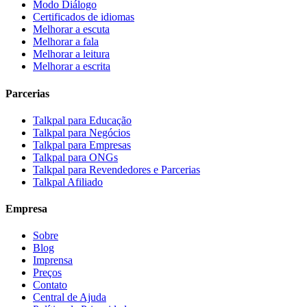
Modo Diálogo
Certificados de idiomas
Melhorar a escuta
Melhorar a fala
Melhorar a leitura
Melhorar a escrita
Parcerias
Talkpal para Educação
Talkpal para Negócios
Talkpal para Empresas
Talkpal para ONGs
Talkpal para Revendedores e Parcerias
Talkpal Afiliado
Empresa
Sobre
Blog
Imprensa
Preços
Contato
Central de Ajuda