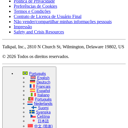
Política de Privacidade
Preferências de Cookies
Termos e Condições
Contrato de Licença de Usuário Final
Não vender/compartilhar minhas informações pessoais
Impressão
Safety and Crisis Resources
Talkpal, Inc., 2810 N Church St, Wilmington, Delaware 19802, US
© 2026 Todos os direitos reservados.
Português
English
Deutsch
Français
Español
Italiano
Português
Nederlands
Suomi
Svenska
Čeština
日本語
中文 (简体)