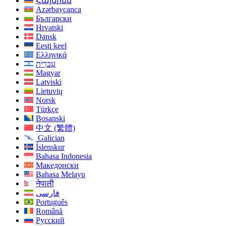
Հայերեն
Azərbaycanca
Български
Hrvatski
Dansk
Eesti keel
Ελληνικά
עִברִית
Magyar
Latviski
Lietuvių
Norsk
Türkçe
Bosanski
中文 (繁體)
Galician
Íslenskur
Bahasa Indonesia
Македонски
Bahasa Melayu
नेपाली
فارسی
Português
Română
Русский