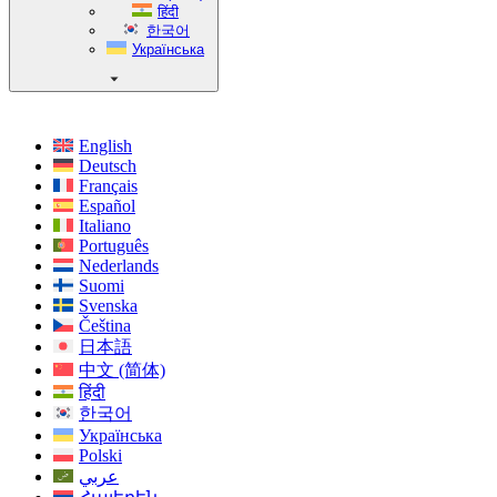
हिंदी
한국어
Українська
English
Deutsch
Français
Español
Italiano
Português
Nederlands
Suomi
Svenska
Čeština
日本語
中文 (简体)
हिंदी
한국어
Українська
Polski
عربي