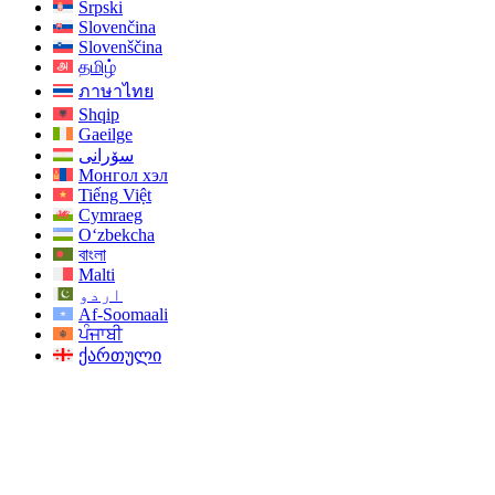
Srpski
Slovenčina
Slovenščina
தமிழ்
ภาษาไทย
Shqip
Gaeilge
سۆرانی
Монгол хэл
Tiếng Việt
Cymraeg
O‘zbekcha
বাংলা
Malti
اردو
Af-Soomaali
ਪੰਜਾਬੀ
ქართული