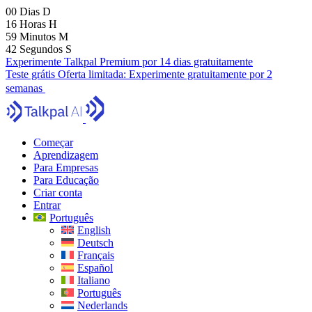
00
Dias
D
16
Horas
H
59
Minutos
M
41
Segundos
S
Experimente Talkpal Premium por 14 dias gratuitamente
Teste grátis
Oferta limitada:
Experimente gratuitamente por 2
semanas
Começar
Aprendizagem
Para Empresas
Para Educação
Criar conta
Entrar
Português
English
Deutsch
Français
Español
Italiano
Português
Nederlands