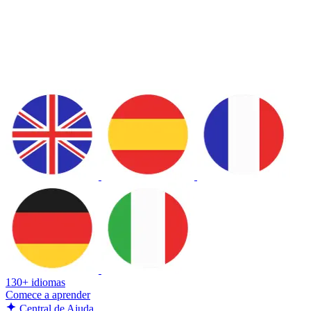
130+ idiomas
Comece a aprender
Central de Ajuda