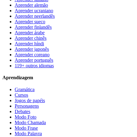
Aprender alemão
Aprender ucraniano
Aprender neerlandês
Aprender sueco
Aprender finlandês
Aprender árabe
Aprender chinês
Aprender híndi
Aprender japonês
Aprender coreano
Aprender português
119+ outros idiomas
Aprendizagem
Gramática
Cursos
Jogos de papéis
Personagens
Debates
Modo Foto
Modo Chamada
Modo Frase
Modo Palavra