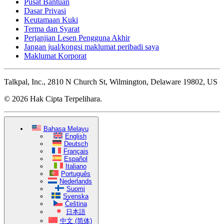
Pusat Bantuan
Dasar Privasi
Keutamaan Kuki
Terma dan Syarat
Perjanjian Lesen Pengguna Akhir
Jangan jual/kongsi maklumat peribadi saya
Maklumat Korporat
Talkpal, Inc., 2810 N Church St, Wilmington, Delaware 19802, US
© 2026 Hak Cipta Terpelihara.
Bahasa Melayu
English
Deutsch
Français
Español
Italiano
Português
Nederlands
Suomi
Svenska
Čeština
日本語
中文 (简体)