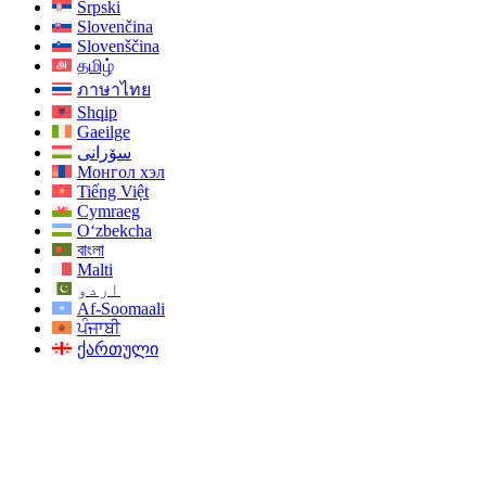
Srpski
Slovenčina
Slovenščina
தமிழ்
ภาษาไทย
Shqip
Gaeilge
سۆرانی
Монгол хэл
Tiếng Việt
Cymraeg
O‘zbekcha
বাংলা
Malti
اردو
Af-Soomaali
ਪੰਜਾਬੀ
ქართული