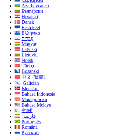
Հայերեն
Azərbaycanca
Български
Hrvatski
Dansk
Eesti keel
Ελληνικά
עִברִית
Magyar
Latviski
Lietuvių
Norsk
Türkçe
Bosanski
中文 (繁體)
Galician
Íslenskur
Bahasa Indonesia
Македонски
Bahasa Melayu
नेपाली
فارسی
Português
Română
Русский