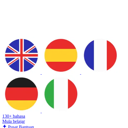
130+ bahasa
Mula belajar
Pusat Bantuan