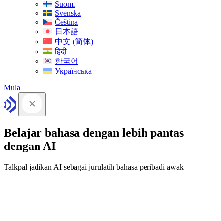
Suomi
Svenska
Čeština
日本語
中文 (简体)
हिंदी
한국어
Українська
Mula
Belajar bahasa dengan lebih pantas
dengan AI
Talkpal jadikan AI sebagai jurulatih bahasa peribadi awak