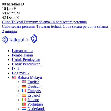
00
hari-hari
D
16
jam
H
59
Minit
M
41
Detik
S
Cuba Talkpal Premium selama 14 hari secara percuma
Cuba secara percuma
Tawaran terhad:
Cuba secara percuma selama
2 minggu
Laman utama
Pembelajaran
Untuk Perniagaan
Untuk Pendidikan
Daftar
Log masuk
Bahasa Melayu
English
Deutsch
Français
Español
Italiano
Português
Nederlands