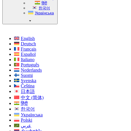
हिंदी
한국어
Українська
English
Deutsch
Français
Español
Italiano
Português
Nederlands
Suomi
Svenska
Čeština
日本語
中文 (简体)
हिंदी
한국어
Українська
Polski
عربي