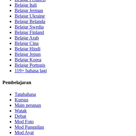
Belajar Itali
Belajar Jerman
Belajar Ukraine
Belajar Belanda
Belajar Swedia
Belajar Finland
Belajar Arab
Belajar Cina
Belajar Hindi
Belajar Jepun
Belajar Korea
Belajar Portugis
119+ bahasa lagi
Pembelajaran
Tatabahasa
Kursus
Main peranan
Watak
Debat
Mod Foto
Mod Panggilan
Mod Ayat