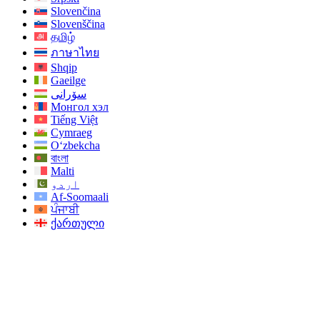
Slovenčina
Slovenščina
தமிழ்
ภาษาไทย
Shqip
Gaeilge
سۆرانی
Монгол хэл
Tiếng Việt
Cymraeg
O‘zbekcha
বাংলা
Malti
اردو
Af-Soomaali
ਪੰਜਾਬੀ
ქართული