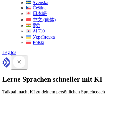
Svenska
Čeština
日本語
中文 (简体)
हिंदी
한국어
Українська
Polski
Leg los
Lerne Sprachen schneller mit KI
Talkpal macht KI zu deinem persönlichen Sprachcoach