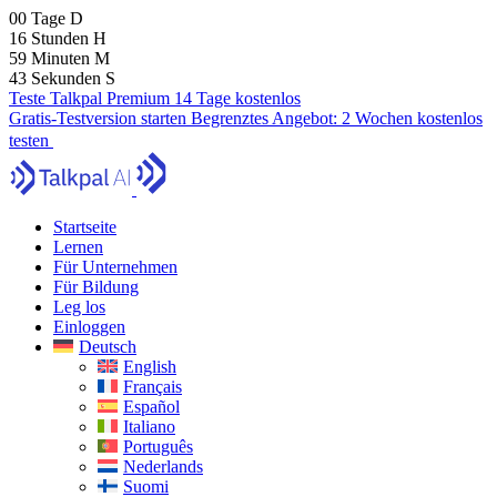
00
Tage
D
16
Stunden
H
59
Minuten
M
42
Sekunden
S
Teste Talkpal Premium 14 Tage kostenlos
Gratis-Testversion starten
Begrenztes Angebot:
2 Wochen kostenlos
testen
Startseite
Lernen
Für Unternehmen
Für Bildung
Leg los
Einloggen
Deutsch
English
Français
Español
Italiano
Português
Nederlands
Suomi