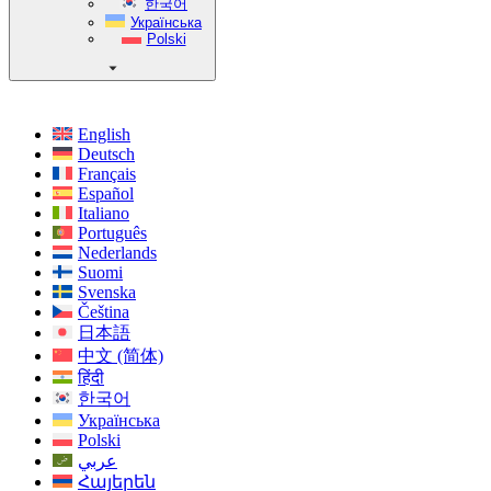
한국어
Українська
Polski
English
Deutsch
Français
Español
Italiano
Português
Nederlands
Suomi
Svenska
Čeština
日本語
中文 (简体)
हिंदी
한국어
Українська
Polski
عربي
Հայերեն