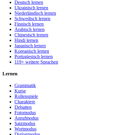
Deutsch lernen
Ukrainisch lernen
Niederländisch lernen
Schwedisch lernen
Finnisch lernen
Arabisch lernen
Chinesisch lernen
Hindi lernen
Japanisch lernen
Koreanisch lernen
Portugiesisch lernen
119+ weitere Sprachen
Lernen
Grammatik
Kurse
Rollenspiele
Charaktere
Debatten
Fotomodus
Anrufmodus
Satzmodus
Wortmodus
Dialogmodus