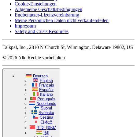
Cookie-Einstellungen
Allgemeine Geschäftsbedingungen
Endbenutzer-Lizenzvereinbarung
Meine Persönlichen Daten nicht verkaufen/teilen
Impressum
Safety and Crisis Resources
Talkpal, Inc., 2810 N Church St, Wilmington, Delaware 19802, US
© 2026 Alle Rechte vorbehalten.
Deutsch
English
Français
Español
Italiano
Português
Nederlands
Suomi
Svenska
Čeština
日本語
中文 (简体)
हिंदी