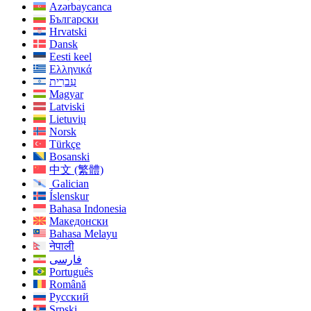
Azərbaycanca
Български
Hrvatski
Dansk
Eesti keel
Ελληνικά
עִברִית
Magyar
Latviski
Lietuvių
Norsk
Türkçe
Bosanski
中文 (繁體)
Galician
Íslenskur
Bahasa Indonesia
Македонски
Bahasa Melayu
नेपाली
فارسی
Português
Română
Русский
Srpski