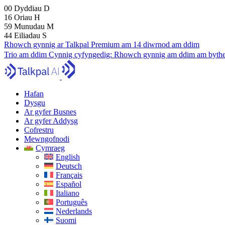
00
Dyddiau
D
16
Oriau
H
59
Munudau
M
43
Eiliadau
S
Rhowch gynnig ar Talkpal Premium am 14 diwrnod am ddim
Trio am ddim
Cynnig cyfyngedig:
Rhowch gynnig am ddim am bythe
Hafan
Dysgu
Ar gyfer Busnes
Ar gyfer Addysg
Cofrestru
Mewngofnodi
Cymraeg
English
Deutsch
Français
Español
Italiano
Português
Nederlands
Suomi