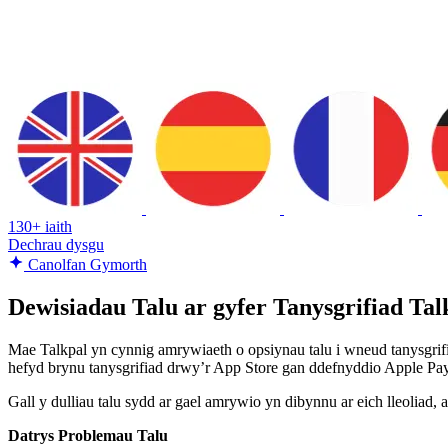
130+ iaith
Dechrau dysgu
Canolfan Gymorth
Dewisiadau Talu ar gyfer Tanysgrifiad Tal
Mae Talkpal yn cynnig amrywiaeth o opsiynau talu i wneud tanysgrif
hefyd brynu tanysgrifiad drwy’r App Store gan ddefnyddio Apple Pa
Gall y dulliau talu sydd ar gael amrywio yn dibynnu ar eich lleoliad,
Datrys Problemau Talu