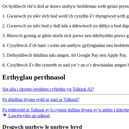
Os byddwch chi’n dod ar draws unrhyw broblemau wrth geisio prynu 
1. Gwnewch yn siŵr eich bod wedi’ch cysylltu â’r rhyngrwyd wrth ge
2. Gwnewch yn siŵr bod y dull talu a ddewisoch yn ddilys a bod digo
3. Rhowch gynnig ar glirio storfa eich porwr neu ddefnyddio porwr 
4. Cysylltwch â’ch banc i wirio am unrhyw gyfyngiadau neu broblem
5. Defnyddiwch ddulliau talu amgen, fel Google Pay neu Apple Pay.
6. Cysylltwch â’r tîm cymorth os nad yw’r un o’r dewisiadau amgen 
Erthyglau perthnasol
Sut alla i riportio problem cyfieithu yn Talkpal AI?
Pa ddulliau dysgu sydd ar gael ar Talkpal?
Pa ieithoedd ar Talkpal sy’n cynnig dulliau dysgu sy’n addas i ddech
Lawrlwytho ap talkpal
Dysgwch unrhyw le unrhyw bryd