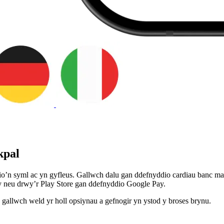
kpal
io’n syml ac yn gyfleus. Gallwch dalu gan ddefnyddio cardiau banc ma
y neu drwy’r Play Store gan ddefnyddio Google Pay.
 a gallwch weld yr holl opsiynau a gefnogir yn ystod y broses brynu.