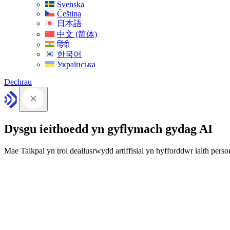
Svenska
Čeština
日本語
中文 (简体)
हिंदी
한국어
Українська
Dechrau
Dysgu ieithoedd yn gyflymach gydag AI
Mae Talkpal yn troi deallusrwydd artiffisial yn hyfforddwr iaith person