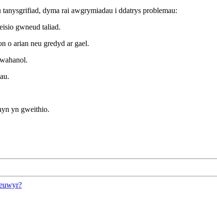
tanysgrifiad, dyma rai awgrymiadau i ddatrys problemau:
isio gwneud taliad.
n o arian neu gredyd ar gael.
gwahanol.
au.
hyn yn gweithio.
reuwyr?