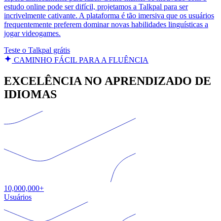
estudo online pode ser difícil, projetamos a Talkpal para ser
incrivelmente cativante. A plataforma é tão imersiva que os usuários
frequentemente preferem dominar novas habilidades linguísticas a
jogar videogames.
Teste o Talkpal grátis
CAMINHO FÁCIL PARA A FLUÊNCIA
EXCELÊNCIA NO APRENDIZADO DE
IDIOMAS
10,000,000+
Usuários