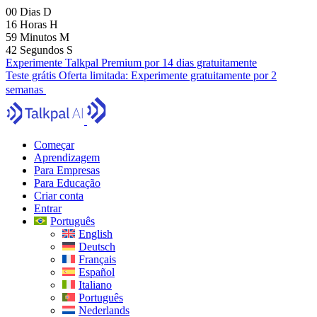
00
Dias
D
16
Horas
H
59
Minutos
M
41
Segundos
S
Experimente Talkpal Premium por 14 dias gratuitamente
Teste grátis
Oferta limitada:
Experimente gratuitamente por 2
semanas
Começar
Aprendizagem
Para Empresas
Para Educação
Criar conta
Entrar
Português
English
Deutsch
Français
Español
Italiano
Português
Nederlands