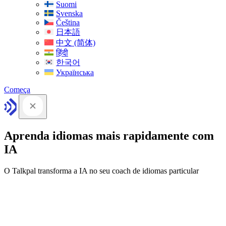
Suomi
Svenska
Čeština
日本語
中文 (简体)
हिंदी
한국어
Українська
Começa
Aprenda idiomas mais rapidamente com
IA
O Talkpal transforma a IA no seu coach de idiomas particular