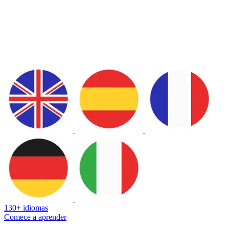
130+ idiomas
Comece a aprender