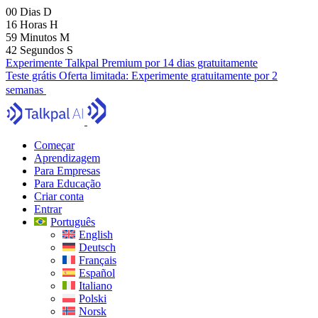
00
Dias
D
16
Horas
H
59
Minutos
M
41
Segundos
S
Experimente Talkpal Premium por 14 dias gratuitamente
Teste grátis
Oferta limitada:
Experimente gratuitamente por 2
semanas
Começar
Aprendizagem
Para Empresas
Para Educação
Criar conta
Entrar
Português
English
Deutsch
Français
Español
Italiano
Polski
Norsk