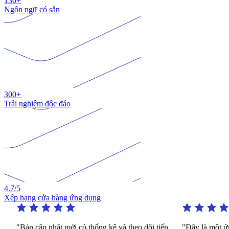
130+
Ngôn ngữ có sẵn
300+
Trải nghiệm độc đáo
4.7
/5
Xếp hạng cửa hàng ứng dụng
"Bản cập nhật mới có thống kê và theo dõi tiến
"Đây là một ứng d