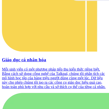
Giáo dục cá nhân hóa
Mỗi sinh viên có một phương pháp tiếp thu kiến thức riêng biệt.
Bằng cách sử dụng công nghệ của Talkpal, chúng tôi phân tích các
mô hình học tập của hàng triệu người dùng cùng một lúc. Dữ liệu
này cho phép chúng tôi tạo ra các công cụ giáo dục hiệu quả cao,
hoàn toàn phù hợp với nhu cầu và sở thích cụ thể của từng cá nhân.