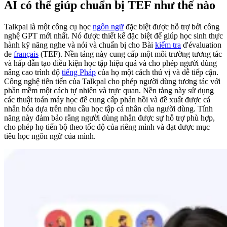
AI có thể giúp chuẩn bị TEF như thế nào
Talkpal là một công cụ học
ngôn ngữ
đặc biệt được hỗ trợ bởi công
nghệ GPT mới nhất. Nó được thiết kế đặc biệt để giúp học sinh thực
hành kỹ năng nghe và nói và chuẩn bị cho Bài
kiểm tra
d'évaluation
de
français
(TEF). Nền tảng này cung cấp một môi trường tương tác
và hấp dẫn tạo điều kiện học tập hiệu quả và cho phép người dùng
nâng cao trình độ
tiếng Pháp
của họ một cách thú vị và dễ tiếp cận.
Công nghệ tiên tiến của Talkpal cho phép người dùng tương tác với
phần mềm một cách tự nhiên và trực quan. Nền tảng này sử dụng
các thuật toán máy học để cung cấp phản hồi và đề xuất được cá
nhân hóa dựa trên nhu cầu học tập cá nhân của người dùng. Tính
năng này đảm bảo rằng người dùng nhận được sự hỗ trợ phù hợp,
cho phép họ tiến bộ theo tốc độ của riêng mình và đạt được mục
tiêu học ngôn ngữ của mình.