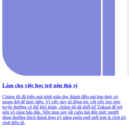
Làm cho việc học trở nên thú vị
Chúng tôi đã biến quá trình giáo dục thành điều mà bạn thực sự
mong đợi để thực hiện. Vì việc duy trì động lực với việc học trực
tuyến thường có thể khó khăn, chúng tôi đã thiết kế Talkpal để trở
nên vô cùng hấp dẫn. Nền tảng này rất cuốn hút đến mức người
dùng thường thích thành thạo kỹ năng ngôn ngữ mới hơn là chơi trò
chơi điện tử.