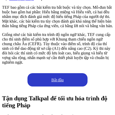
TEF bao gồm cả các bài kiểm tra bắt buộc và tùy chọn. Mô-đun bắt
buộc bao gồm hai phần: Hiểu bằng miệng và Hiểu viết, cả hai đều
nhằm mục đích đánh giá mức độ hiểu tiếng Pháp của người dự thi.
Mặt khác, các bài kiểm tra tùy chọn đánh giá khả năng thể hiện bản
thân bằng tiếng Pháp của ứng viên, cả bằng lời nói và bằng văn bản.
Giống như các bài kiểm tra trình độ ngôn ngữ khác, TEF cung cấp
cho thí sinh điểm số phù hợp với Khung tham chiếu ngôn ngữ
chung châu Âu (CEFR). Tùy thuộc vào điểm số, trình độ của thí
sinh có thể dao động từ sơ cấp (A1) đến nâng cao (C2). Kỳ thi này
đòi hỏi các thí sinh có mức độ lưu loát cao, hiểu giọng và hiểu từ
vựng sâu rộng, nhấn mạnh sự cần thiết phải luyện tập và chuẩn bị
nghiêm ngặt.
Bắt đầu
Tận dụng Talkpal để tối ưu hóa trình độ
tiếng Pháp