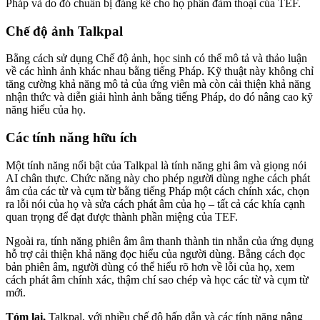
Pháp và do đó chuẩn bị đáng kể cho họ phần đàm thoại của TEF.
Chế độ ảnh Talkpal
Bằng cách sử dụng Chế độ ảnh, học sinh có thể mô tả và thảo luận
về các hình ảnh khác nhau bằng tiếng Pháp. Kỹ thuật này không chỉ
tăng cường khả năng mô tả của ứng viên mà còn cải thiện khả năng
nhận thức và diễn giải hình ảnh bằng tiếng Pháp, do đó nâng cao kỹ
năng hiểu của họ.
Các tính năng hữu ích
Một tính năng nổi bật của Talkpal là tính năng ghi âm và giọng nói
AI chân thực. Chức năng này cho phép người dùng nghe cách phát
âm của các từ và cụm từ bằng tiếng Pháp một cách chính xác, chọn
ra lỗi nói của họ và sửa cách phát âm của họ – tất cả các khía cạnh
quan trọng để đạt được thành phần miệng của TEF.
Ngoài ra, tính năng phiên âm âm thanh thành tin nhắn của ứng dụng
hỗ trợ cải thiện khả năng đọc hiểu của người dùng. Bằng cách đọc
bản phiên âm, người dùng có thể hiểu rõ hơn về lỗi của họ, xem
cách phát âm chính xác, thậm chí sao chép và học các từ và cụm từ
mới.
Tóm lại,
Talkpal, với nhiều chế độ hấp dẫn và các tính năng nâng