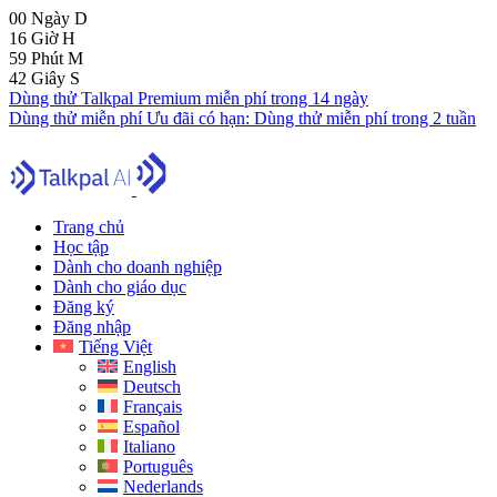
00
Ngày
D
16
Giờ
H
59
Phút
M
41
Giây
S
Dùng thử Talkpal Premium miễn phí trong 14 ngày
Dùng thử miễn phí
Ưu đãi có hạn:
Dùng thử miễn phí trong 2 tuần
Trang chủ
Học tập
Dành cho doanh nghiệp
Dành cho giáo dục
Đăng ký
Đăng nhập
Tiếng Việt
English
Deutsch
Français
Español
Italiano
Português
Nederlands