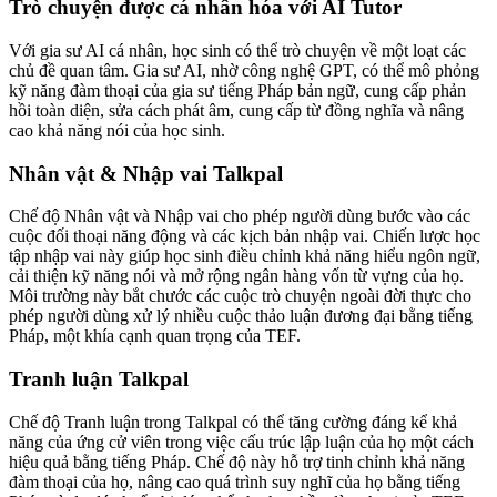
Trò chuyện được cá nhân hóa với AI Tutor
Với gia sư AI cá nhân, học sinh có thể trò chuyện về một loạt các
chủ đề quan tâm. Gia sư AI, nhờ công nghệ GPT, có thể mô phỏng
kỹ năng đàm thoại của gia sư tiếng Pháp bản ngữ, cung cấp phản
hồi toàn diện, sửa cách phát âm, cung cấp từ đồng nghĩa và nâng
cao khả năng nói của học sinh.
Nhân vật & Nhập vai Talkpal
Chế độ Nhân vật và Nhập vai cho phép người dùng bước vào các
cuộc đối thoại năng động và các kịch bản nhập vai. Chiến lược học
tập nhập vai này giúp học sinh điều chỉnh khả năng hiểu ngôn ngữ,
cải thiện kỹ năng nói và mở rộng ngân hàng vốn từ vựng của họ.
Môi trường này bắt chước các cuộc trò chuyện ngoài đời thực cho
phép người dùng xử lý nhiều cuộc thảo luận đương đại bằng tiếng
Pháp, một khía cạnh quan trọng của TEF.
Tranh luận Talkpal
Chế độ Tranh luận trong Talkpal có thể tăng cường đáng kể khả
năng của ứng cử viên trong việc cấu trúc lập luận của họ một cách
hiệu quả bằng tiếng Pháp. Chế độ này hỗ trợ tinh chỉnh khả năng
đàm thoại của họ, nâng cao quá trình suy nghĩ của họ bằng tiếng