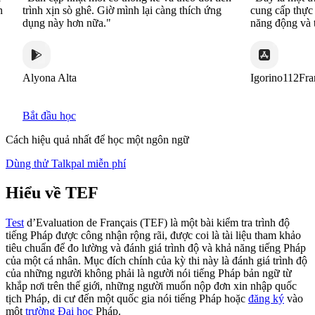
trình xịn sò ghê. Giờ mình lại càng thích ứng
cung cấp thực hành
dụng này hơn nữa."
năng động và thú v
Alyona Alta
Igorino112France
Bắt đầu học
Cách hiệu quả nhất để học một ngôn ngữ
Dùng thử Talkpal miễn phí
Hiểu về TEF
Test
d’Evaluation de Français (TEF) là một bài kiểm tra trình độ
tiếng Pháp được công nhận rộng rãi, được coi là tài liệu tham khảo
tiêu chuẩn để đo lường và đánh giá trình độ và khả năng tiếng Pháp
của một cá nhân. Mục đích chính của kỳ thi này là đánh giá trình độ
của những người không phải là người nói tiếng Pháp bản ngữ từ
khắp nơi trên thế giới, những người muốn nộp đơn xin nhập quốc
tịch Pháp, di cư đến một quốc gia nói tiếng Pháp hoặc
đăng ký
vào
một
trường Đại học
Pháp.