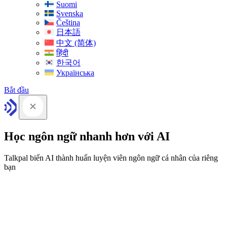
Suomi
Svenska
Čeština
日本語
中文 (简体)
हिंदी
한국어
Українська
Bắt đầu
Học ngôn ngữ nhanh hơn với AI
Talkpal biến AI thành huấn luyện viên ngôn ngữ cá nhân của riêng
bạn