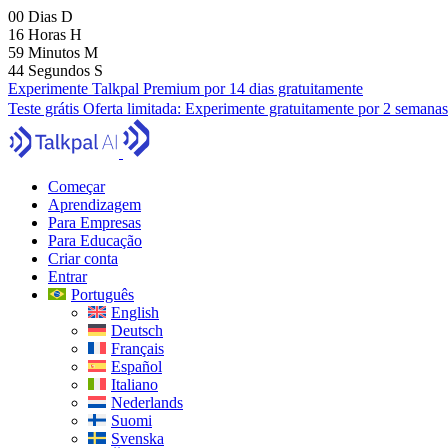
00
Dias
D
16
Horas
H
59
Minutos
M
43
Segundos
S
Experimente Talkpal Premium por 14 dias gratuitamente
Teste grátis
Oferta limitada:
Experimente gratuitamente por 2 semanas
Começar
Aprendizagem
Para Empresas
Para Educação
Criar conta
Entrar
Português
English
Deutsch
Français
Español
Italiano
Nederlands
Suomi
Svenska