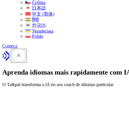
Čeština
日本語
中文 (简体)
हिंदी
한국어
Українська
Polski
Começa
Aprenda idiomas mais rapidamente com I
O Talkpal transforma a IA no seu coach de idiomas particular