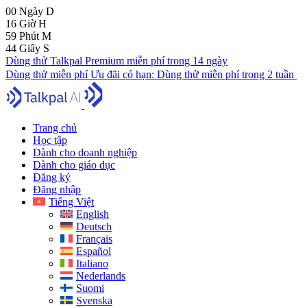
00
Ngày
D
16
Giờ
H
59
Phút
M
43
Giây
S
Dùng thử Talkpal Premium miễn phí trong 14 ngày
Dùng thử miễn phí
Ưu đãi có hạn:
Dùng thử miễn phí trong 2 tuần
Trang chủ
Học tập
Dành cho doanh nghiệp
Dành cho giáo dục
Đăng ký
Đăng nhập
Tiếng Việt
English
Deutsch
Français
Español
Italiano
Nederlands
Suomi
Svenska