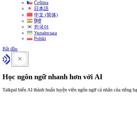
Čeština
日本語
中文 (简体)
हिंदी
한국어
Українська
Polski
Bắt đầu
Học ngôn ngữ nhanh hơn với AI
Talkpal biến AI thành huấn luyện viên ngôn ngữ cá nhân của riêng b