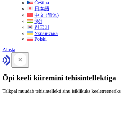
Čeština
日本語
中文 (简体)
हिंदी
한국어
Українська
Polski
Alusta
Õpi keeli kiiremini tehisintellektiga
Talkpal muudab tehisintellekti sinu isiklikuks keeletreeneriks