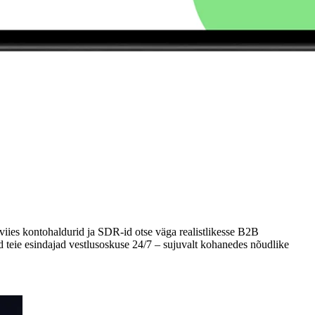
viies kontohaldurid ja SDR-id otse väga realistlikesse B2B
ad teie esindajad vestlusoskuse 24/7 – sujuvalt kohanedes nõudlike