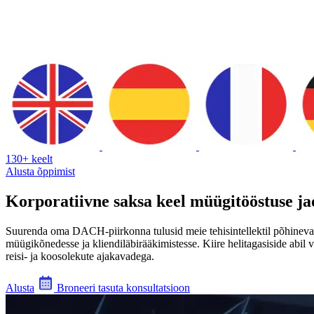
130+ keelt
Alusta õppimist
Korporatiivne saksa keel müügitööstuse ja
Suurenda oma DACH-piirkonna tulusid meie tehisintellektil põhineva sa
müügikõnedesse ja kliendiläbirääkimistesse. Kiire helitagasiside abil
reisi- ja koosolekute ajakavadega.
Alusta
Broneeri tasuta konsultatsioon