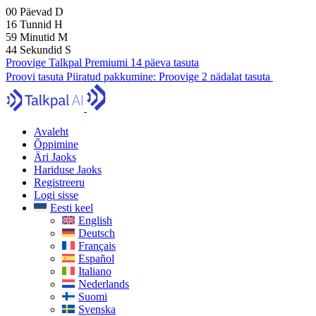
00
Päevad
D
16
Tunnid
H
59
Minutid
M
43
Sekundid
S
Proovige Talkpal Premiumi 14 päeva tasuta
Proovi tasuta
Piiratud pakkumine:
Proovige 2 nädalat tasuta
Avaleht
Õppimine
Äri Jaoks
Hariduse Jaoks
Registreeru
Logi sisse
Eesti keel
English
Deutsch
Français
Español
Italiano
Nederlands
Suomi
Svenska