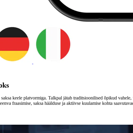
oks
ksa keele platvormiga. Talkpal jätab traditsioonilised õpikud vahele, 
 veenva fraasimise, saksa häälduse ja aktiivse kuulamise kohta saavutav