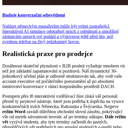
Buduje konverzační sebevědomí
Nabízet německým manažerům může být velmi zastrašující.
Interaktivní AI simulace odstraňují strach z odmítnutí a umožňují
zástupcům upravit své podání a výslovnost ještě před tím, než
zvednou telefon na živý průzkumný hovor.
Realistická praxe pro prodejce
Dosáhnout skutečné plynulosti v B2B prodeji vyžaduje mnohem víc
než jen základní zapamatování si pozdravů. Náš dynamický 30-
jednotkový učební plán je odborně strukturován tak, aby vedl vaše
account executive od počátečního porozumění až po absolutní
mistrovství konverzace v rámci korporátního prostředí DACH.
Postupem přes tři interaktivní vzdělávací fáze získá váš personál
přesně ty jazykové nástroje, které jsou potřeba k úspěchu na vysoce
konkurenčních trzích Německa, Rakouska a Švýcarska. Nejprve
režim Word
zavádí důležitou obchodní slovní zásobu, pokrývající
vše od metrik návratnosti investic až po termíny nákupu.
Dále režim
vět
vyzývá studenty, aby tyto termíny začlenili do jasných,
přesvědčivých vět potřebných pro sepsání studených e-mailů nebo