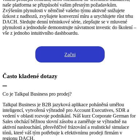
naše platforma se přizpůsobí vašim přesným požadavkům.
Zvýšením plynulosti v němčině vašeho týmu aktivně snižujete
úzkost z nadhozů, zvyšujete konverzní míru a urychlujete růst trhu
DACH. Sledujte denní tréninkové série, zlepšujte se v mluvené
plynulosti a jednoduše demonstrujte návratnost investic do školení –
vše z jednoho intuitivního dashboardu.
Začni
Často kladené dotazy
Co je Talkpal Business pro prodej?
Talkpal Business je B2B jazyková aplikace poháněná umělou
inteligencí, vytvořená výhradně pro Account Executives, SDR a
vedení v oblasti rozvoje podnikání. Náš kurz Corporate German for
Sales obchází běžnou slovní zásobu a zaměřuje se výhradně na
aktivní naslouchání, přesvědčivé frázování a realistické simulace
tónů, které váš tým potřebuje k efektivnímu prodeji firmám v
regionu DACH.