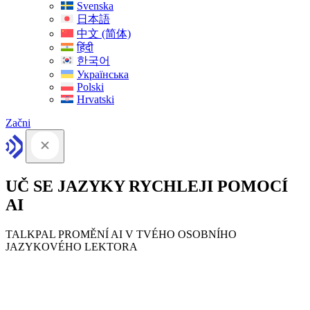
Svenska
日本語
中文 (简体)
हिंदी
한국어
Українська
Polski
Hrvatski
Začni
UČ SE JAZYKY RYCHLEJI POMOCÍ
AI
TALKPAL PROMĚNÍ AI V TVÉHO OSOBNÍHO
JAZYKOVÉHO LEKTORA