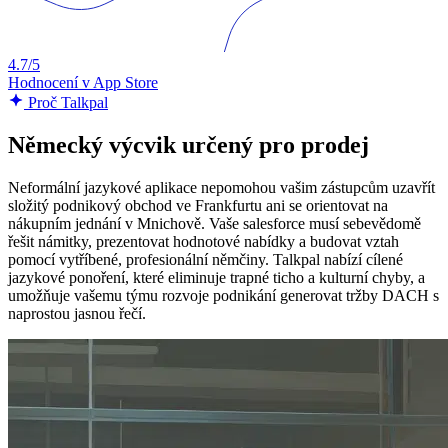
4.7/5
Hodnocení v App Store
Proč Talkpal
Německý výcvik určený pro prodej
Neformální jazykové aplikace nepomohou vašim zástupcům uzavřít
složitý podnikový obchod ve Frankfurtu ani se orientovat na
nákupním jednání v Mnichově. Vaše salesforce musí sebevědomě
řešit námitky, prezentovat hodnotové nabídky a budovat vztah
pomocí vytříbené, profesionální němčiny. Talkpal nabízí cílené
jazykové ponoření, které eliminuje trapné ticho a kulturní chyby, a
umožňuje vašemu týmu rozvoje podnikání generovat tržby DACH s
naprostou jasnou řečí.