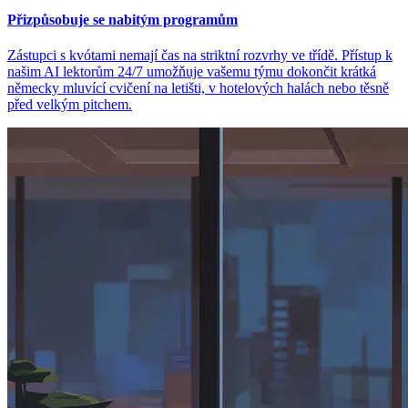
Přizpůsobuje se nabitým programům
Zástupci s kvótami nemají čas na striktní rozvrhy ve třídě. Přístup k
našim AI lektorům 24/7 umožňuje vašemu týmu dokončit krátká
německy mluvící cvičení na letišti, v hotelových halách nebo těsně
před velkým pitchem.