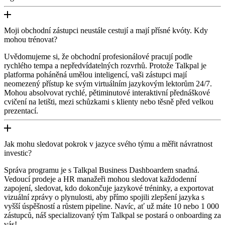
Moji obchodní zástupci neustále cestují a mají přísné kvóty. Kdy
mohou trénovat?
Uvědomujeme si, že obchodní profesionálové pracují podle
rychlého tempa a nepředvídatelných rozvrhů. Protože Talkpal je
platforma poháněná umělou inteligencí, vaši zástupci mají
neomezený přístup ke svým virtuálním jazykovým lektorům 24/7.
Mohou absolvovat rychlé, pětiminutové interaktivní přednáškové
cvičení na letišti, mezi schůzkami s klienty nebo těsně před velkou
prezentací.
Jak mohu sledovat pokrok v jazyce svého týmu a měřit návratnost
investic?
Správa programu je s Talkpal Business Dashboardem snadná.
Vedoucí prodeje a HR manažeři mohou sledovat každodenní
zapojení, sledovat, kdo dokončuje jazykové tréninky, a exportovat
vizuální zprávy o plynulosti, aby přímo spojili zlepšení jazyka s
vyšší úspěšností a růstem pipeline. Navíc, ať už máte 10 nebo 1 000
zástupců, náš specializovaný tým Talkpal se postará o onboarding za
vás!