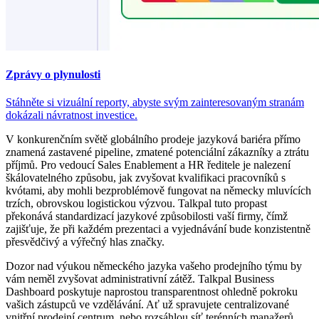
Zprávy o plynulosti
Stáhněte si vizuální reporty, abyste svým zainteresovaným stranám
dokázali návratnost investice.
V konkurenčním světě globálního prodeje jazyková bariéra přímo
znamená zastavené pipeline, zmatené potenciální zákazníky a ztrátu
příjmů. Pro vedoucí Sales Enablement a HR ředitele je nalezení
škálovatelného způsobu, jak zvyšovat kvalifikaci pracovníků s
kvótami, aby mohli bezproblémově fungovat na německy mluvících
trzích, obrovskou logistickou výzvou. Talkpal tuto propast
překonává standardizací jazykové způsobilosti vaší firmy, čímž
zajišťuje, že při každém prezentaci a vyjednávání bude konzistentně
přesvědčivý a výřečný hlas značky.
Dozor nad výukou německého jazyka vašeho prodejního týmu by
vám neměl zvyšovat administrativní zátěž. Talkpal Business
Dashboard poskytuje naprostou transparentnost ohledně pokroku
vašich zástupců ve vzdělávání. Ať už spravujete centralizované
vnitřní prodejní centrum, nebo rozsáhlou síť terénních manažerů,