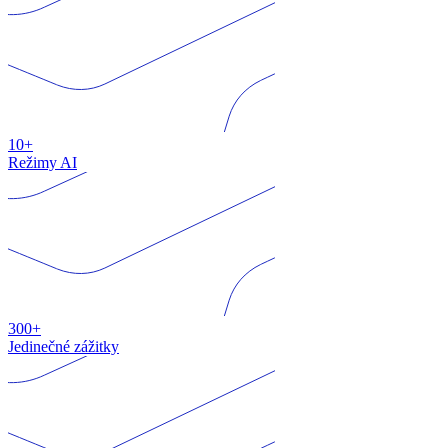
10+
Režimy AI
300+
Jedinečné zážitky