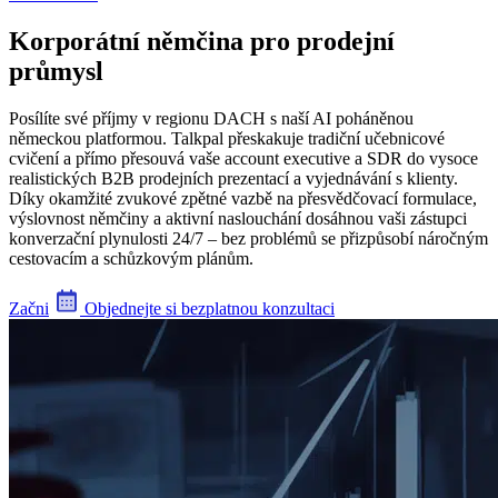
Korporátní němčina pro prodejní
průmysl
Posílíte své příjmy v regionu DACH s naší AI poháněnou
německou platformou. Talkpal přeskakuje tradiční učebnicové
cvičení a přímo přesouvá vaše account executive a SDR do vysoce
realistických B2B prodejních prezentací a vyjednávání s klienty.
Díky okamžité zvukové zpětné vazbě na přesvědčovací formulace,
výslovnost němčiny a aktivní naslouchání dosáhnou vaši zástupci
konverzační plynulosti 24/7 – bez problémů se přizpůsobí náročným
cestovacím a schůzkovým plánům.
Začni
Objednejte si bezplatnou konzultaci