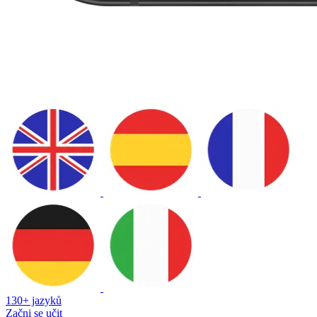
130+ jazyků
Začni se učit