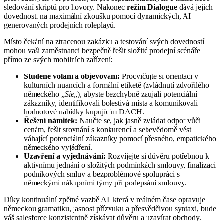
sledování skriptů pro hovory. Nakonec
režim Dialogue
dává jejich
dovednosti na maximální zkoušku pomocí dynamických, AI
generovaných prodejních roleplayů.
Místo čekání na ztracenou zakázku a testování svých dovedností
mohou vaši zaměstnanci bezpečně řešit složité prodejní scénáře
přímo ze svých mobilních zařízení:
Studené volání a objevování:
Procvičujte si orientaci v
kulturních nuancích a formální etiketě (zvládnutí zdvořilého
německého „
Sie
„), abyste bezchybně zaujali potenciální
zákazníky, identifikovali bolestivá místa a komunikovali
hodnotové nabídky kupujícím DACH.
Řešení námitek:
Naučte se, jak jasně zvládat odpor vůči
cenám, řešit srovnání s konkurencí a sebevědomě vést
váhající potenciální zákazníky pomocí přesného, empatického
německého vyjádření.
Uzavření a vyjednávání:
Rozvíjejte si důvěru potřebnou k
aktivnímu jednání o složitých podmínkách smlouvy, finalizaci
podnikových smluv a bezproblémové spolupráci s
německými nákupními týmy při podepsání smlouvy.
Díky kontinuální zpětné vazbě AI, která v reálném čase opravuje
německou gramatiku, jasnost přízvuku a přesvědčivou syntaxi, bude
váš salesforce konzistentně získávat důvěru a uzavírat obchody.