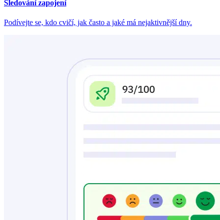
Sledování zapojení
Podívejte se, kdo cvičí, jak často a jaké má nejaktivnější dny.