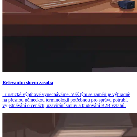
Relevantní slovní zásoba
Turistické výplňové vynecháváme. Váš tým se zaměřuje výhradně
na přesnou německou terminologii potřebnou pro správu potrubí,
vyjednávání o cenách, uzavírání smluv a budování B2B vztahů.