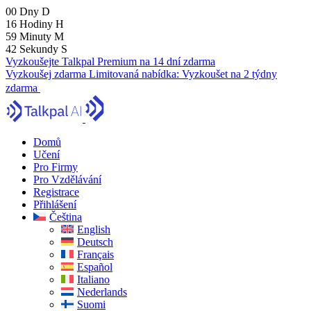
00
Dny
D
16
Hodiny
H
59
Minuty
M
41
Sekundy
S
Vyzkoušejte Talkpal Premium na 14 dní zdarma
Vyzkoušej zdarma
Limitovaná nabídka:
Vyzkoušet na 2 týdny
zdarma
Domů
Učení
Pro Firmy
Pro Vzdělávání
Registrace
Přihlášení
Čeština
English
Deutsch
Français
Español
Italiano
Nederlands
Suomi