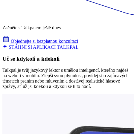
Začněte s Talkpalem ještě dnes
Objednejte si bezplatnou konzultaci
STÁHNI SI APLIKACI TALKPAL
Uč se kdykoli a kdekoli
Talkpal je tvůj jazykový lektor s umělou inteligencí, kterého najdeš
na webu i v mobilu. Zlepši svou plynulost, povídej si o zajímavých
tématech psaním nebo mluvením a dostávej realistické hlasové
zprávy, ať už jsi kdekoli a kdykoli se ti to hodí.