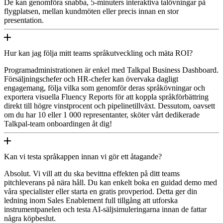
De kan genomföra snabba, 5-minuters interaktiva talövningar på
flygplatsen, mellan kundmöten eller precis innan en stor
presentation.
Hur kan jag följa mitt teams språkutveckling och mäta ROI?
Programadministrationen är enkel med Talkpal Business Dashboard.
Försäljningschefer och HR-chefer kan övervaka dagligt
engagemang, följa vilka som genomför deras språkövningar och
exportera visuella Fluency Reports för att koppla språkförbättring
direkt till högre vinstprocent och pipelinetillväxt. Dessutom, oavsett
om du har 10 eller 1 000 representanter, sköter vårt dedikerade
Talkpal-team onboardingen åt dig!
Kan vi testa språkappen innan vi gör ett åtagande?
Absolut. Vi vill att du ska bevittna effekten på ditt teams
pitchleverans på nära håll. Du kan enkelt boka en guidad demo med
våra specialister eller starta en gratis provperiod. Detta ger din
ledning inom Sales Enablement full tillgång att utforska
instrumentpanelen och testa AI-säljsimuleringarna innan de fattar
några köpbeslut.