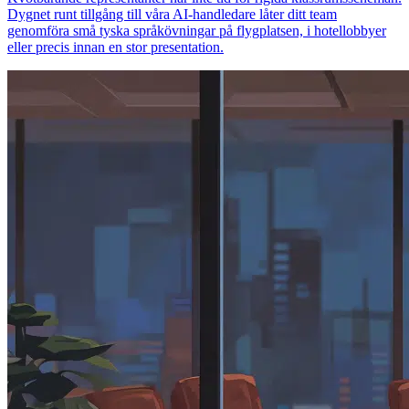
Dygnet runt tillgång till våra AI-handledare låter ditt team
genomföra små tyska språkövningar på flygplatsen, i hotellobbyer
eller precis innan en stor presentation.