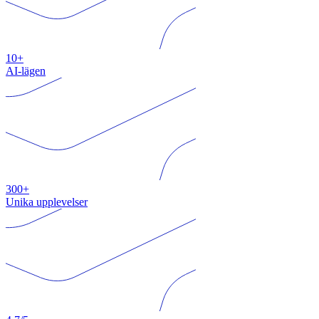
10+
AI-lägen
300+
Unika upplevelser