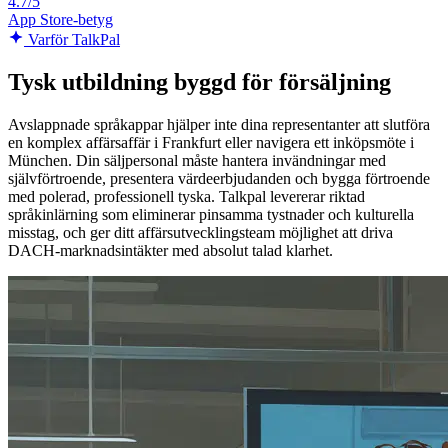
4.7/5
App Store-betyg
Varför TalkPal
Tysk utbildning byggd för försäljning
Avslappnade språkappar hjälper inte dina representanter att slutföra
en komplex affärsaffär i Frankfurt eller navigera ett inköpsmöte i
München. Din säljpersonal måste hantera invändningar med
självförtroende, presentera värdeerbjudanden och bygga förtroende
med polerad, professionell tyska. Talkpal levererar riktad
språkinlärning som eliminerar pinsamma tystnader och kulturella
misstag, och ger ditt affärsutvecklingsteam möjlighet att driva
DACH-marknadsintäkter med absolut talad klarhet.