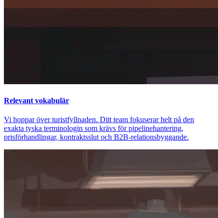
Relevant vokabulär
Vi hoppar över turistfyllnaden. Ditt team fokuserar helt på den
exakta tyska terminologin som krävs för pipelinehantering,
prisförhandlingar, kontraktsslut och B2B-relationsbyggande.