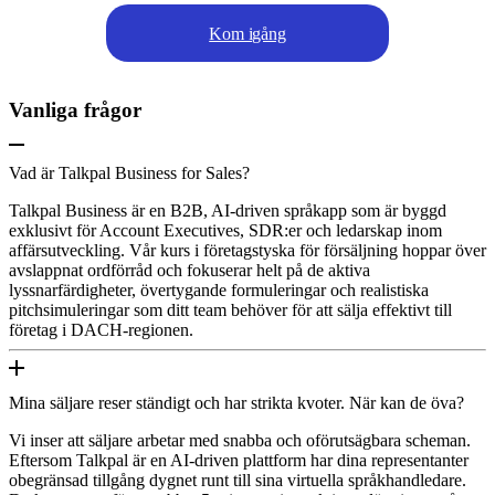
Kom igång
Vanliga frågor
Vad är Talkpal Business for Sales?
Talkpal Business är en B2B, AI-driven språkapp som är byggd
exklusivt för Account Executives, SDR:er och ledarskap inom
affärsutveckling. Vår kurs i företagstyska för försäljning hoppar över
avslappnat ordförråd och fokuserar helt på de aktiva
lyssnarfärdigheter, övertygande formuleringar och realistiska
pitchsimuleringar som ditt team behöver för att sälja effektivt till
företag i DACH-regionen.
Mina säljare reser ständigt och har strikta kvoter. När kan de öva?
Vi inser att säljare arbetar med snabba och oförutsägbara scheman.
Eftersom Talkpal är en AI-driven plattform har dina representanter
obegränsad tillgång dygnet runt till sina virtuella språkhandledare.