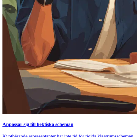
Anpassar sig till hektiska scheman
Kvotbärande representanter har inte tid för rigida klassrumsscheman.