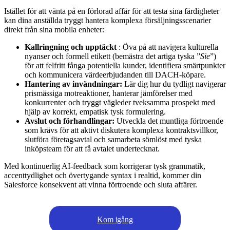
Istället för att vänta på en förlorad affär för att testa sina färdigheter
kan dina anställda tryggt hantera komplexa försäljningsscenarier
direkt från sina mobila enheter:
Kallringning och upptäckt
: Öva på att navigera kulturella
nyanser och formell etikett (bemästra det artiga tyska ”
Sie
”)
för att felfritt fånga potentiella kunder, identifiera smärtpunkter
och kommunicera värdeerbjudanden till DACH-köpare.
Hantering av invändningar:
Lär dig hur du tydligt navigerar
prismässiga motreaktioner, hanterar jämförelser med
konkurrenter och tryggt vägleder tveksamma prospekt med
hjälp av korrekt, empatisk tysk formulering.
Avslut och förhandlingar:
Utveckla det muntliga förtroende
som krävs för att aktivt diskutera komplexa kontraktsvillkor,
slutföra företagsavtal och samarbeta sömlöst med tyska
inköpsteam för att få avtalet undertecknat.
Med kontinuerlig AI-feedback som korrigerar tysk grammatik,
accenttydlighet och övertygande syntax i realtid, kommer din
Salesforce konsekvent att vinna förtroende och sluta affärer.
Kom igång