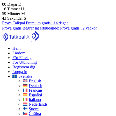
00
Dagar
D
16
Timmar
H
59
Minuter
M
41
Sekunder
S
Prova Talkpal Premium gratis i 14 dagar
Prova gratis
Begränsat erbjudande:
Prova gratis i 2 veckor
Hem
Lärdom
För Företag
För Utbildning
Registrera dig
Logga in
Svenska
English
Deutsch
Français
Español
Italiano
Nederlands
Suomi
Čeština