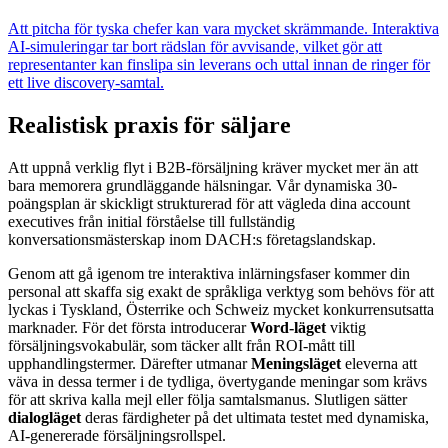
Att pitcha för tyska chefer kan vara mycket skrämmande. Interaktiva
AI-simuleringar tar bort rädslan för avvisande, vilket gör att
representanter kan finslipa sin leverans och uttal innan de ringer för
ett live discovery-samtal.
Realistisk praxis för säljare
Att uppnå verklig flyt i B2B-försäljning kräver mycket mer än att
bara memorera grundläggande hälsningar. Vår dynamiska 30-
poängsplan är skickligt strukturerad för att vägleda dina account
executives från initial förståelse till fullständig
konversationsmästerskap inom DACH:s företagslandskap.
Genom att gå igenom tre interaktiva inlärningsfaser kommer din
personal att skaffa sig exakt de språkliga verktyg som behövs för att
lyckas i Tyskland, Österrike och Schweiz mycket konkurrensutsatta
marknader. För det första introducerar
Word-läget
viktig
försäljningsvokabulär, som täcker allt från ROI-mått till
upphandlingstermer. Därefter utmanar
Meningsläget
eleverna att
väva in dessa termer i de tydliga, övertygande meningar som krävs
för att skriva kalla mejl eller följa samtalsmanus. Slutligen sätter
dialogläget
deras färdigheter på det ultimata testet med dynamiska,
AI-genererade försäljningsrollspel.