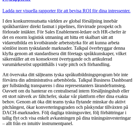
Ladda ner visuella rapporter för att bevisa ROI för dina intressenter.
I den konkurrensutsatta världen av global försäljning innebär
språkbarriärer direkt fastnat i pipelines, förvirrade prospekt och
förlorade intäkter. För Sales Enablement-ledare och HR-chefer är
det en enorm logistisk utmaning att hitta ett skalbart sätt att
vidareutbilda en kvotbärande arbetsstyrka för att kunna arbeta
sömlöst inom tysktalande marknader. Talkpal överbryggar denna
klyfta genom att standardisera ditt företags språkkunskaper, vilket
säkerställer att en konsekvent övertygande och artikulerad
varumärkesröst upprätthålls i varje pitch och förhandling.
Att övervaka ditt säljteams tyska språkutbildningsprogram bör inte
förvärra din administrativa arbetsbörda. Talkpal Business Dashboard
ger fullständig transparens i dina representanters lärandeframsteg.
Oavsett om du hanterar en centraliserad intern försäljningshub eller
ett stort nätverk av fältchefer, skalar vår plattform efter dina exakta
behov. Genom att öka ditt teams tyska flytande minskar du aktivt
pitchångest, ökar konverteringsgraden och påskyndar tillväxten på
DACH-marknaden. Följ dagliga träningssviter, följ förbättringar i
tallig flyt och visa enkelt avkastningen på dina träningsinvesteringar
– allt från en intuitiv instrumentpanel.