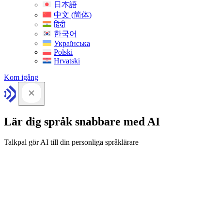
日本語
中文 (简体)
हिंदी
한국어
Українська
Polski
Hrvatski
Kom igång
Lär dig språk snabbare med AI
Talkpal gör AI till din personliga språklärare