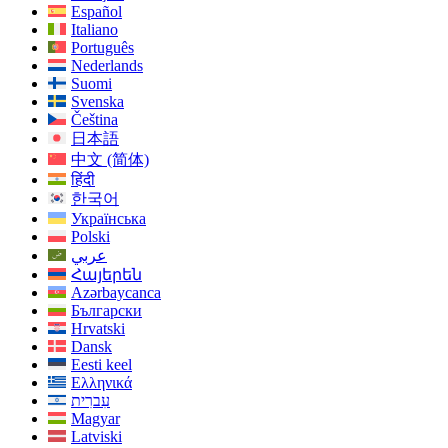
Español
Italiano
Português
Nederlands
Suomi
Svenska
Čeština
日本語
中文 (简体)
हिंदी
한국어
Українська
Polski
عربي
Հայերեն
Azərbaycanca
Български
Hrvatski
Dansk
Eesti keel
Ελληνικά
עִברִית
Magyar
Latviski