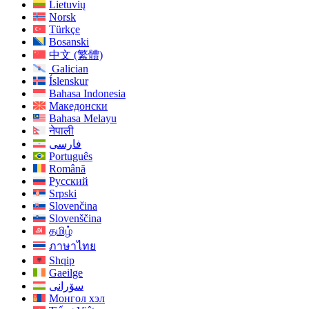
Lietuvių
Norsk
Türkçe
Bosanski
中文 (繁體)
Galician
Íslenskur
Bahasa Indonesia
Македонски
Bahasa Melayu
नेपाली
فارسی
Português
Română
Русский
Srpski
Slovenčina
Slovenščina
தமிழ்
ภาษาไทย
Shqip
Gaeilge
سۆرانی
Монгол хэл