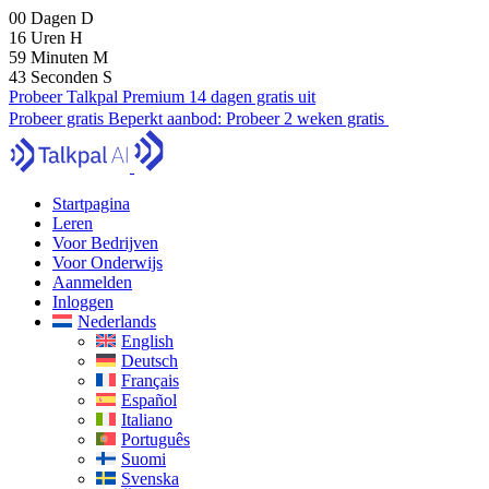
00
Dagen
D
16
Uren
H
59
Minuten
M
42
Seconden
S
Probeer Talkpal Premium 14 dagen gratis uit
Probeer gratis
Beperkt aanbod:
Probeer 2 weken gratis
Startpagina
Leren
Voor Bedrijven
Voor Onderwijs
Aanmelden
Inloggen
Nederlands
English
Deutsch
Français
Español
Italiano
Português
Suomi
Svenska