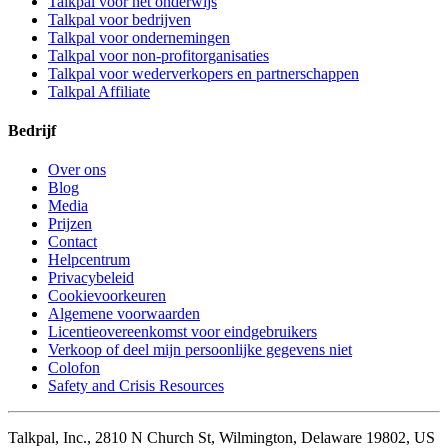
Talkpal voor het onderwijs
Talkpal voor bedrijven
Talkpal voor ondernemingen
Talkpal voor non-profitorganisaties
Talkpal voor wederverkopers en partnerschappen
Talkpal Affiliate
Bedrijf
Over ons
Blog
Media
Prijzen
Contact
Helpcentrum
Privacybeleid
Cookievoorkeuren
Algemene voorwaarden
Licentieovereenkomst voor eindgebruikers
Verkoop of deel mijn persoonlijke gegevens niet
Colofon
Safety and Crisis Resources
Talkpal, Inc., 2810 N Church St, Wilmington, Delaware 19802, US