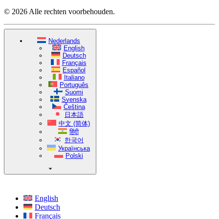
© 2026 Alle rechten voorbehouden.
Nederlands
English
Deutsch
Français
Español
Italiano
Português
Suomi
Svenska
Čeština
日本語
中文 (简体)
हिंदी
한국어
Українська
Polski
English
Deutsch
Français