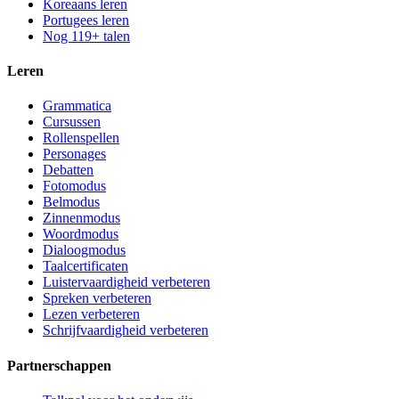
Koreaans leren
Portugees leren
Nog 119+ talen
Leren
Grammatica
Cursussen
Rollenspellen
Personages
Debatten
Fotomodus
Belmodus
Zinnenmodus
Woordmodus
Dialoogmodus
Taalcertificaten
Luistervaardigheid verbeteren
Spreken verbeteren
Lezen verbeteren
Schrijfvaardigheid verbeteren
Partnerschappen