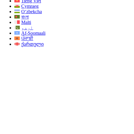
Tiếng Việt
Cymraeg
O‘zbekcha
বাংলা
Malti
اردو
Af-Soomaali
ਪੰਜਾਬੀ
ქართული