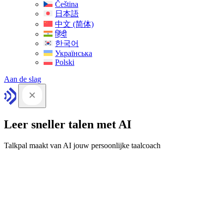
Čeština
日本語
中文 (简体)
हिंदी
한국어
Українська
Polski
Aan de slag
Leer sneller talen met AI
Talkpal maakt van AI jouw persoonlijke taalcoach