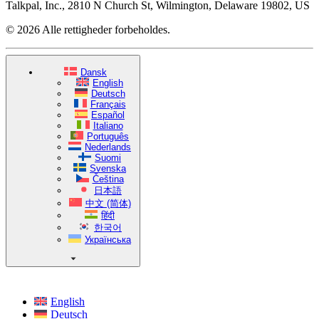
Talkpal, Inc., 2810 N Church St, Wilmington, Delaware 19802, US
© 2026 Alle rettigheder forbeholdes.
Dansk
English
Deutsch
Français
Español
Italiano
Português
Nederlands
Suomi
Svenska
Čeština
日本語
中文 (简体)
हिंदी
한국어
Українська
English
Deutsch