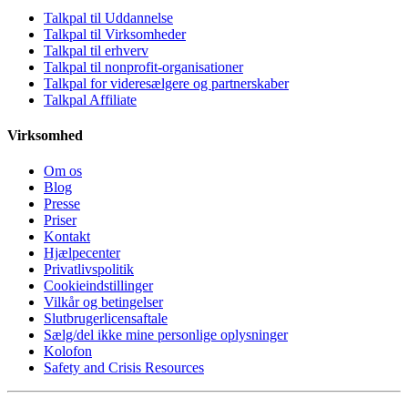
Talkpal til Uddannelse
Talkpal til Virksomheder
Talkpal til erhverv
Talkpal til nonprofit-organisationer
Talkpal for videresælgere og partnerskaber
Talkpal Affiliate
Virksomhed
Om os
Blog
Presse
Priser
Kontakt
Hjælpecenter
Privatlivspolitik
Cookieindstillinger
Vilkår og betingelser
Slutbrugerlicensaftale
Sælg/del ikke mine personlige oplysninger
Kolofon
Safety and Crisis Resources