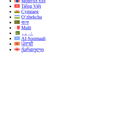
Монгол хэл
Tiếng Việt
Cymraeg
O‘zbekcha
বাংলা
Malti
اردو
Af-Soomaali
ਪੰਜਾਬੀ
ქართული