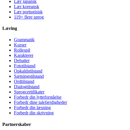
Lær japansk
Lær koreansk
Lær portugisisk
119+ flere sprog
Læring
Grammatik
Kurser
Rollespil
Karakterer
Debatter
Fototilstand
Opkaldstilstand
Sætningstilstand
Ordtilstand
Dialogtilstand
Sprogcertifikater
Forbedr din lytteforståelse
Forbedr dine talefærdigheder
Forbedr din læsning
Forbedr din skrivning
Partnerskaber