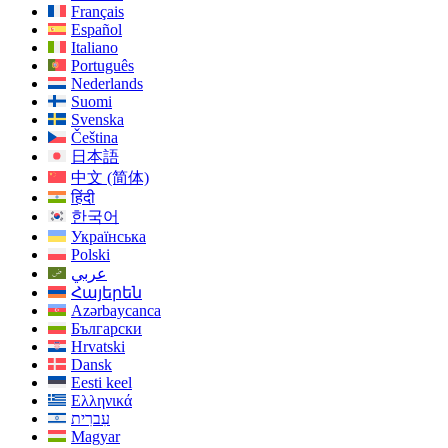
Français
Español
Italiano
Português
Nederlands
Suomi
Svenska
Čeština
日本語
中文 (简体)
हिंदी
한국어
Українська
Polski
عربي
Հայերեն
Azərbaycanca
Български
Hrvatski
Dansk
Eesti keel
Ελληνικά
עִברִית
Magyar