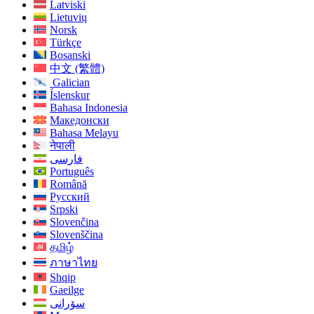
Latviski
Lietuvių
Norsk
Türkçe
Bosanski
中文 (繁體)
Galician
Íslenskur
Bahasa Indonesia
Македонски
Bahasa Melayu
नेपाली
فارسی
Português
Română
Русский
Srpski
Slovenčina
Slovenščina
தமிழ்
ภาษาไทย
Shqip
Gaeilge
سۆرانی