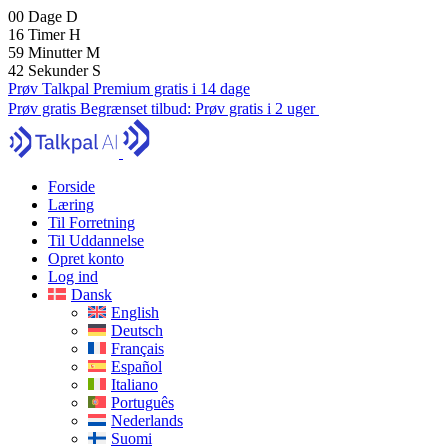
00
Dage
D
16
Timer
H
59
Minutter
M
41
Sekunder
S
Prøv Talkpal Premium gratis i 14 dage
Prøv gratis
Begrænset tilbud:
Prøv gratis i 2 uger
Forside
Læring
Til Forretning
Til Uddannelse
Opret konto
Log ind
Dansk
English
Deutsch
Français
Español
Italiano
Português
Nederlands
Suomi