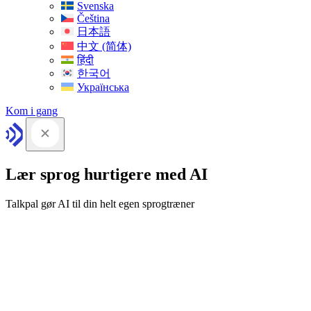
Svenska
Čeština
日本語
中文 (简体)
हिंदी
한국어
Українська
Kom i gang
Lær sprog hurtigere med AI
Talkpal gør AI til din helt egen sprogtræner