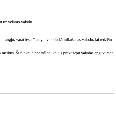
inīt uz vēlamo valodu.
 angļu, varat iestatīt angļu valodu kā tulkošanas valodu, lai redzētu
 mērķus. Šī funkcija nodrošina, ka jūs praktizējat valodas apguvi tādā