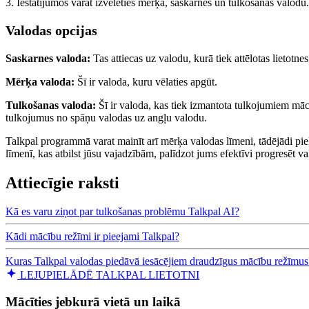
3. Iestatījumos varat izvēlēties mērķa, saskarnes un tulkošanas valodu.
Valodas opcijas
Saskarnes valoda:
Tas attiecas uz valodu, kurā tiek attēlotas lietotne
Mērķa valoda:
Šī ir valoda, kuru vēlaties apgūt.
Tulkošanas valoda:
Šī ir valoda, kas tiek izmantota tulkojumiem māc
tulkojumus no spāņu valodas uz angļu valodu.
Talkpal programmā varat mainīt arī mērķa valodas līmeni, tādējādi pie
līmenī, kas atbilst jūsu vajadzībām, palīdzot jums efektīvi progresēt v
Attiecīgie raksti
Kā es varu ziņot par tulkošanas problēmu Talkpal AI?
Kādi mācību režīmi ir pieejami Talkpal?
Kuras Talkpal valodas piedāvā iesācējiem draudzīgus mācību režīmus
LEJUPIELĀDĒ TALKPAL LIETOTNI
Mācīties jebkurā vietā un laikā