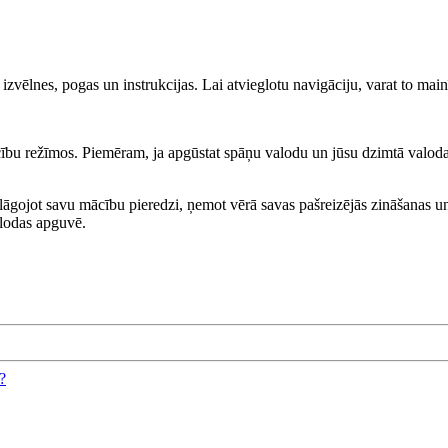
s izvēlnes, pogas un instrukcijas. Lai atvieglotu navigāciju, varat to ma
ību režīmos. Piemēram, ja apgūstat spāņu valodu un jūsu dzimtā valoda ir
lāgojot savu mācību pieredzi, ņemot vērā savas pašreizējās zināšanas un
alodas apguvē.
?