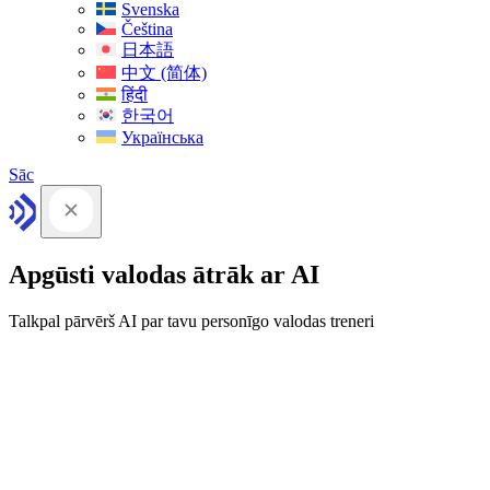
Svenska
Čeština
日本語
中文 (简体)
हिंदी
한국어
Українська
Sāc
Apgūsti valodas ātrāk ar AI
Talkpal pārvērš AI par tavu personīgo valodas treneri