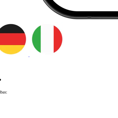
?
ības: