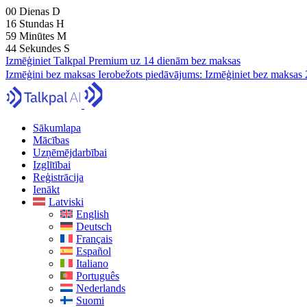
00
Dienas
D
16
Stundas
H
59
Minūtes
M
43
Sekundes
S
Izmēģiniet Talkpal Premium uz 14 dienām bez maksas
Izmēģini bez maksas
Ierobežots piedāvājums:
Izmēģiniet bez maksas 
Sākumlapa
Mācības
Uzņēmējdarbībai
Izglītībai
Reģistrācija
Ienākt
Latviski
English
Deutsch
Français
Español
Italiano
Português
Nederlands
Suomi