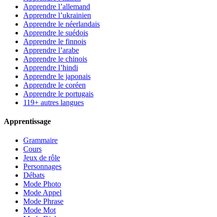
Apprendre l’allemand
Apprendre l’ukrainien
Apprendre le néerlandais
Apprendre le suédois
Apprendre le finnois
Apprendre l’arabe
Apprendre le chinois
Apprendre l’hindi
Apprendre le japonais
Apprendre le coréen
Apprendre le portugais
119+ autres langues
Apprentissage
Grammaire
Cours
Jeux de rôle
Personnages
Débats
Mode Photo
Mode Appel
Mode Phrase
Mode Mot