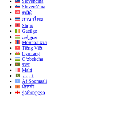
Slovenčina
Slovenščina
தமிழ்
ภาษาไทย
Shqip
Gaeilge
سۆرانی
Монгол хэл
Tiếng Việt
Cymraeg
O‘zbekcha
বাংলা
Malti
اردو
Af-Soomaali
ਪੰਜਾਬੀ
ქართული