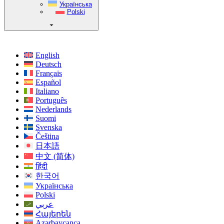
Українська
Polski
English
Deutsch
Français
Español
Italiano
Português
Nederlands
Suomi
Svenska
Čeština
日本語
中文 (简体)
हिंदी
한국어
Українська
Polski
عربي
Հայերեն
Azərbaycanca