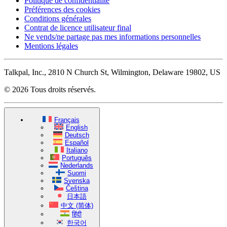
Politique de confidentialité
Préférences des cookies
Conditions générales
Contrat de licence utilisateur final
Ne vends/ne partage pas mes informations personnelles
Mentions légales
Talkpal, Inc., 2810 N Church St, Wilmington, Delaware 19802, US
© 2026 Tous droits réservés.
Français
English
Deutsch
Español
Italiano
Português
Nederlands
Suomi
Svenska
Čeština
日本語
中文 (简体)
हिंदी
한국어