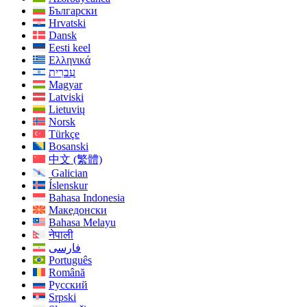
Български
Hrvatski
Dansk
Eesti keel
Ελληνικά
עִברִית
Magyar
Latviski
Lietuvių
Norsk
Türkçe
Bosanski
中文 (繁體)
Galician
Íslenskur
Bahasa Indonesia
Македонски
Bahasa Melayu
नेपाली
فارسی
Português
Română
Русский
Srpski