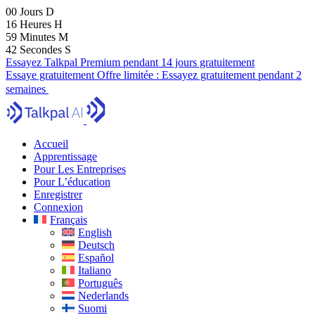
00
Jours
D
16
Heures
H
59
Minutes
M
41
Secondes
S
Essayez Talkpal Premium pendant 14 jours gratuitement
Essaye gratuitement
Offre limitée :
Essayez gratuitement pendant 2
semaines
Accueil
Apprentissage
Pour Les Entreprises
Pour L’éducation
Enregistrer
Connexion
Français
English
Deutsch
Español
Italiano
Português
Nederlands
Suomi