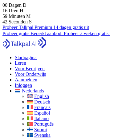
00
Dagen
D
16
Uren
H
59
Minuten
M
40
Seconden
S
Probeer Talkpal Premium 14 dagen gratis uit
Probeer gratis
Beperkt aanbod:
Probeer 2 weken gratis
Startpagina
Leren
Voor Bedrijven
Voor Onderwijs
Aanmelden
Inloggen
Nederlands
English
Deutsch
Français
Español
Italiano
Português
Suomi
Svenska