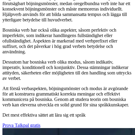
förutsägbart böjningsmönster, medan oregelbundna verb inte har ett
konsekvent böjningsmönster och måste memoreras individuellt.
Hjälpverb används för att bilda sammansatta tempus och lägga till
ytterligare betydelse till huvudverbet.
Bosniska verb har också olika aspekter, såsom perfektiv och
imperfektiv, som indikerar handlingens fullständighet eller
ofullständighet. Aspekten är markerad med verbprefixet eller
suffixet, och det påverkar i hög grad verbets betydelse och
användning.
Dessutom har bosniska verb olika modus, såsom indikativ,
imperativ, konditionell och konjunktiv. Dessa stämningar indikerar
attityden, säkerheten eller möjligheten till den handling som uttrycks
av verbet.
Att förstå verbaspekten, böjningsmönster och modus är avgörande
för att konstruera grammatiskt korrekta meningar och effektivt
kommunicera på bosniska. Genom att studera teorin om bosniska
verb kan eleverna utveckla en solid grund för sina språkkunskaper.
Det mest effektiva sättet att lära sig ett språk
Prova Talkpal gratis