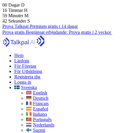
00
Dagar
D
16
Timmar
H
59
Minuter
M
40
Sekunder
S
Prova Talkpal Premium gratis i 14 dagar
Prova gratis
Begränsat erbjudande:
Prova gratis i 2 veckor
Hem
Lärdom
För Företag
För Utbildning
Registrera dig
Logga in
Svenska
English
Deutsch
Français
Español
Italiano
Português
Nederlands
Suomi