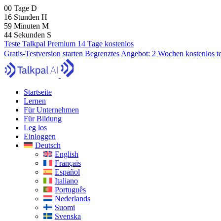
00
Tage
D
16
Stunden
H
59
Minuten
M
42
Sekunden
S
Teste Talkpal Premium 14 Tage kostenlos
Gratis-Testversion starten
Begrenztes Angebot:
2 Wochen kostenlos t
Startseite
Lernen
Für Unternehmen
Für Bildung
Leg los
Einloggen
Deutsch
English
Français
Español
Italiano
Português
Nederlands
Suomi
Svenska