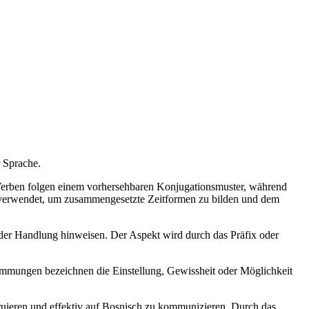
r Sprache.
Verben folgen einem vorhersehbaren Konjugationsmuster, während
 verwendet, um zusammengesetzte Zeitformen zu bilden und dem
t der Handlung hinweisen. Der Aspekt wird durch das Präfix oder
timmungen bezeichnen die Einstellung, Gewissheit oder Möglichkeit
ruieren und effektiv auf Bosnisch zu kommunizieren. Durch das