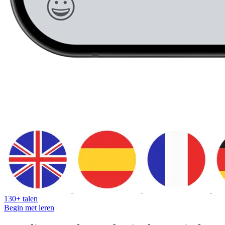
130+ talen
Begin met leren