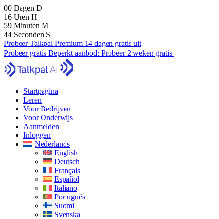
00
Dagen
D
16
Uren
H
59
Minuten
M
43
Seconden
S
Probeer Talkpal Premium 14 dagen gratis uit
Probeer gratis
Beperkt aanbod:
Probeer 2 weken gratis
Startpagina
Leren
Voor Bedrijven
Voor Onderwijs
Aanmelden
Inloggen
Nederlands
English
Deutsch
Français
Español
Italiano
Português
Suomi
Svenska