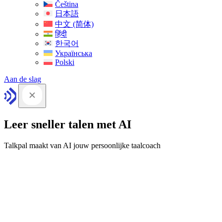
Čeština
日本語
中文 (简体)
हिंदी
한국어
Українська
Polski
Aan de slag
Leer sneller talen met AI
Talkpal maakt van AI jouw persoonlijke taalcoach