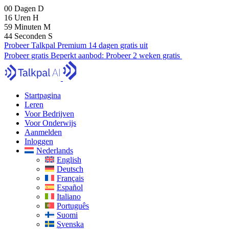
00
Dagen
D
16
Uren
H
59
Minuten
M
42
Seconden
S
Probeer Talkpal Premium 14 dagen gratis uit
Probeer gratis
Beperkt aanbod:
Probeer 2 weken gratis
Startpagina
Leren
Voor Bedrijven
Voor Onderwijs
Aanmelden
Inloggen
Nederlands
English
Deutsch
Français
Español
Italiano
Português
Suomi
Svenska