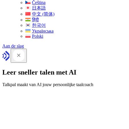
Čeština
日本語
中文 (简体)
हिंदी
한국어
Українська
Polski
Aan de slag
Leer sneller talen met AI
Talkpal maakt van AI jouw persoonlijke taalcoach