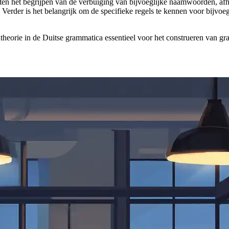
en het begrijpen van de verbuiging van bijvoeglijke naamwoorden, afh
 Verder is het belangrijk om de specifieke regels te kennen voor bijvoe
heorie in de Duitse grammatica essentieel voor het construeren van g