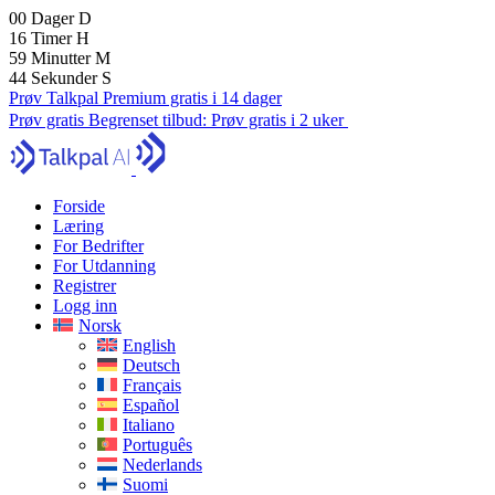
00
Dager
D
16
Timer
H
59
Minutter
M
43
Sekunder
S
Prøv Talkpal Premium gratis i 14 dager
Prøv gratis
Begrenset tilbud:
Prøv gratis i 2 uker
Forside
Læring
For Bedrifter
For Utdanning
Registrer
Logg inn
Norsk
English
Deutsch
Français
Español
Italiano
Português
Nederlands
Suomi