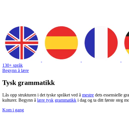
130+ språk
Begynn å lære
Tysk grammatikk
Lås opp strukturen i det tyske språket ved å
mestre
dets essensielle gr
kulturer. Begynn å
lære tysk
grammatikk
i dag og ta ditt første steg mo
Kom i gang