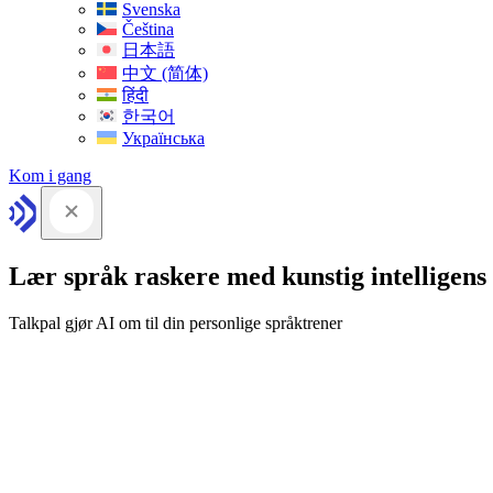
Svenska
Čeština
日本語
中文 (简体)
हिंदी
한국어
Українська
Kom i gang
Lær språk raskere med kunstig intelligens
Talkpal gjør AI om til din personlige språktrener