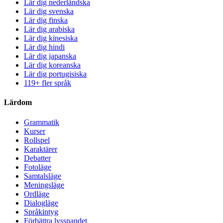
Lär dig nederländska
Lär dig svenska
Lär dig finska
Lär dig arabiska
Lär dig kinesiska
Lär dig hindi
Lär dig japanska
Lär dig koreanska
Lär dig portugisiska
119+ fler språk
Lärdom
Grammatik
Kurser
Rollspel
Karaktärer
Debatter
Fotoläge
Samtalsläge
Meningsläge
Ordläge
Dialogläge
Språkintyg
Förbättra lyssnandet