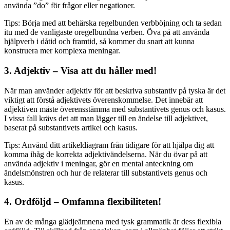
använda ”do” för frågor eller negationer.
Tips: Börja med att behärska regelbunden verbböjning och ta sedan
itu med de vanligaste oregelbundna verben. Öva på att använda
hjälpverb i dåtid och framtid, så kommer du snart att kunna
konstruera mer komplexa meningar.
3. Adjektiv – Visa att du håller med!
När man använder adjektiv för att beskriva substantiv på tyska är det
viktigt att förstå adjektivets överenskommelse. Det innebär att
adjektiven måste överensstämma med substantivets genus och kasus.
I vissa fall krävs det att man lägger till en ändelse till adjektivet,
baserat på substantivets artikel och kasus.
Tips: Använd ditt artikeldiagram från tidigare för att hjälpa dig att
komma ihåg de korrekta adjektivändelserna. När du övar på att
använda adjektiv i meningar, gör en mental anteckning om
ändelsmönstren och hur de relaterar till substantivets genus och
kasus.
4. Ordföljd – Omfamna flexibiliteten!
En av de många glädjeämnena med tysk grammatik är dess flexibla