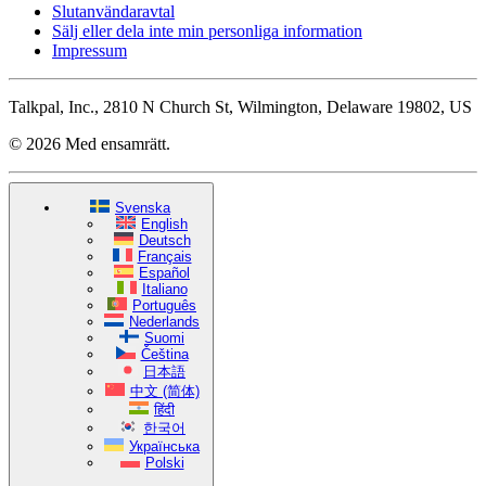
Slutanvändaravtal
Sälj eller dela inte min personliga information
Impressum
Talkpal, Inc., 2810 N Church St, Wilmington, Delaware 19802, US
© 2026 Med ensamrätt.
Svenska
English
Deutsch
Français
Español
Italiano
Português
Nederlands
Suomi
Čeština
日本語
中文 (简体)
हिंदी
한국어
Українська
Polski