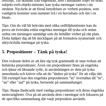
ordföljd. Till skillnad från engelskan, som i allmänhet följer ett strikt
subjekt-verb-objekt-mönster, kan tyska meningar variera i sin
struktur. Nyckeln är att förstå betydelsen av verbets position, som
vanligtvis kommer som nummer två i en huvudsats och sist i en
bisats.
Tips: Om du vill bli bekväm med olika ordföljdsmönster kan du
prova att översätta enkla engelska meningar till tyska och sedan
ordna om meningen samtidigt som du behåller verbet på rätt plats.
Detta hjälper dig att bli skickligare på att formulera nyanserade och
uttrycksfulla meningar på tyska.
5. Prepositioner – Tänk på tyska!
Den svåraste delen av att lära sig tysk grammatik är utan tvekan att
behärska prepositioner. Även om prepositioner finns på engelska
och tjänar ett liknande syfte, är användningen av dem på tyska
annorlunda och kräver ofta att du ”tänker på tyska” för att välja rätt.
Till exempel kan den engelska prepositionen ”in” översättas till ”in”,
”an” eller ”auf” på tyska, beroende på sammanhanget.
Tips: Skapa flashcards med vanliga prepositioner och deras engelska
motsvarigheter. Öva på att använda dem i meningar och fokusera på
de specifika sammanhang där varje preposition används.