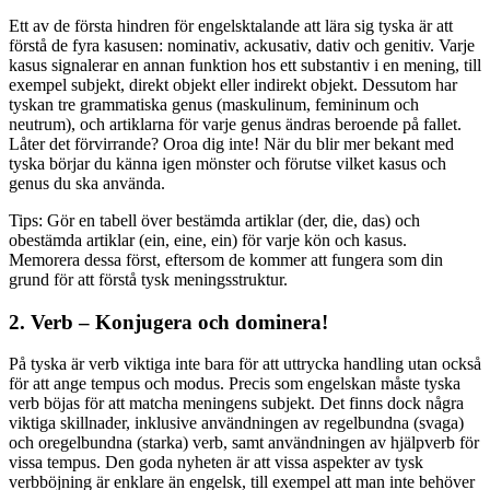
Ett av de första hindren för engelsktalande att lära sig tyska är att
förstå de fyra kasusen: nominativ, ackusativ, dativ och genitiv. Varje
kasus signalerar en annan funktion hos ett substantiv i en mening, till
exempel subjekt, direkt objekt eller indirekt objekt. Dessutom har
tyskan tre grammatiska genus (maskulinum, femininum och
neutrum), och artiklarna för varje genus ändras beroende på fallet.
Låter det förvirrande? Oroa dig inte! När du blir mer bekant med
tyska börjar du känna igen mönster och förutse vilket kasus och
genus du ska använda.
Tips: Gör en tabell över bestämda artiklar (der, die, das) och
obestämda artiklar (ein, eine, ein) för varje kön och kasus.
Memorera dessa först, eftersom de kommer att fungera som din
grund för att förstå tysk meningsstruktur.
2. Verb – Konjugera och dominera!
På tyska är verb viktiga inte bara för att uttrycka handling utan också
för att ange tempus och modus. Precis som engelskan måste tyska
verb böjas för att matcha meningens subjekt. Det finns dock några
viktiga skillnader, inklusive användningen av regelbundna (svaga)
och oregelbundna (starka) verb, samt användningen av hjälpverb för
vissa tempus. Den goda nyheten är att vissa aspekter av tysk
verbböjning är enklare än engelsk, till exempel att man inte behöver