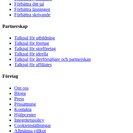
Förbättra ditt tal
Förbättra läsningen
Förbättra skrivande
Partnerskap
Talkpal för utbildning
Talkpal för företag
Talkpal för storföretag
Talkpal för ideella
Talkpal för återförsäljare och partnerskap
Talkpal för affiliates
Företag
Om oss
Blogg
Press
Prissättning
Kontakta
Hjälpcenter
Integritetspolicy
Cookieinställningar
Allmänna villkor