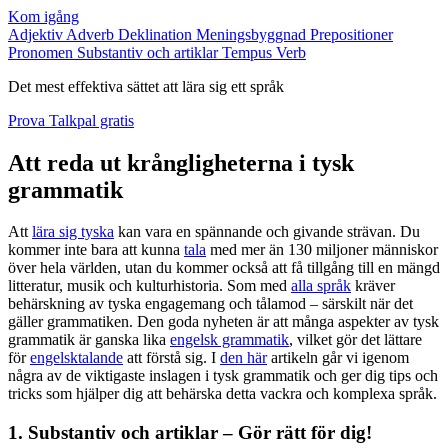
Kom igång
Adjektiv
Adverb
Deklination
Meningsbyggnad
Prepositioner
Pronomen
Substantiv och artiklar
Tempus
Verb
Det mest effektiva sättet att lära sig ett språk
Prova Talkpal gratis
Att reda ut krångligheterna i tysk
grammatik
Att
lära sig tyska
kan vara en spännande och givande strävan. Du
kommer inte bara att kunna
tala
med mer än 130 miljoner människor
över hela världen, utan du kommer också att få tillgång till en mängd
litteratur, musik och kulturhistoria. Som med
alla språk
kräver
behärskning av tyska engagemang och tålamod – särskilt när det
gäller grammatiken. Den goda nyheten är att många aspekter av tysk
grammatik är ganska lika
engelsk grammatik
, vilket gör det lättare
för
engelsktalande
att förstå sig. I
den här
artikeln går vi igenom
några av de viktigaste inslagen i tysk grammatik och ger dig tips och
tricks som hjälper dig att behärska detta vackra och komplexa språk.
1. Substantiv och artiklar – Gör rätt för dig!