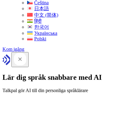
Čeština
日本語
中文 (简体)
हिंदी
한국어
Українська
Polski
Kom igång
Lär dig språk snabbare med AI
Talkpal gör AI till din personliga språklärare