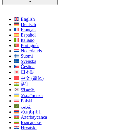
English
Deutsch
Français
Español
Italiano
Português
Nederlands
Suomi
Svenska
Čeština
日本語
中文 (简体)
हिंदी
한국어
Українська
Polski
عربي
Հայերեն
Azərbaycanca
Български
Hrvatski