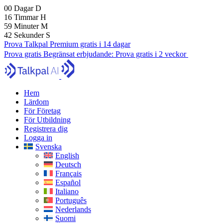
00
Dagar
D
16
Timmar
H
59
Minuter
M
41
Sekunder
S
Prova Talkpal Premium gratis i 14 dagar
Prova gratis
Begränsat erbjudande:
Prova gratis i 2 veckor
Hem
Lärdom
För Företag
För Utbildning
Registrera dig
Logga in
Svenska
English
Deutsch
Français
Español
Italiano
Português
Nederlands
Suomi